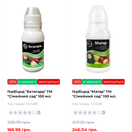
-20%
в наявності
закінчується
-20%
в наявності
закінчується
Гербіцид "Бетагард" ТМ
Гербіцид "Матар" ТМ
"Сімейний сад" 100 мл.
"Сімейний сад" 100 мл.
Код товару:
003280
Код товару:
003286
0
0
208.70 грн.
307.55 грн.
166.96 грн.
246.04 грн.