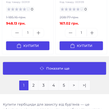
Код товару:
003131
Код товару:
003139
0
0
1 185.16 грн.
208.77 грн.
948.13 грн.
167.02 грн.
КУПИТИ
КУПИТИ
Показати ще
1
2
3
4
5
>
>|
Купити гербіциди для захисту від бур’янів — це