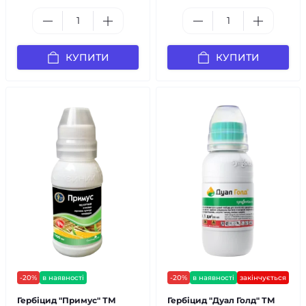
КУПИТИ
КУПИТИ
-20%
в наявності
-20%
в наявності
закінчується
Гербіцид "Примус" ТМ
Гербіцид "Дуал Голд" ТМ