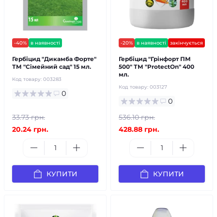
-40%
в наявності
-20%
в наявності
закінчується
Гербіцид "Дикамба Форте"
Гербіцид "Грінфорт ПМ
ТМ "Сімейний сад" 15 мл.
500" ТМ "ProtectOn" 400
мл.
Код товару:
003283
Код товару:
003127
0
0
33.73 грн.
536.10 грн.
20.24 грн.
428.88 грн.
КУПИТИ
КУПИТИ