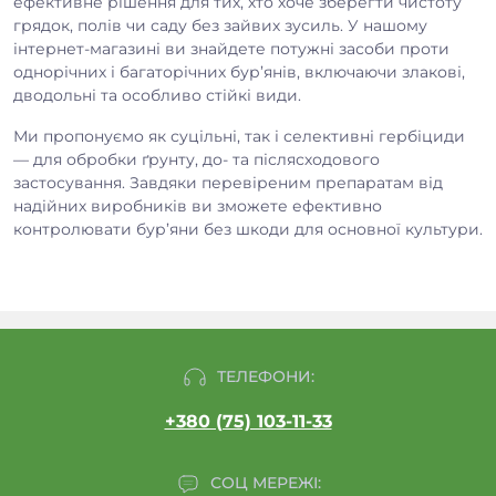
ефективне рішення для тих, хто хоче зберегти чистоту
грядок, полів чи саду без зайвих зусиль. У нашому
інтернет-магазині ви знайдете потужні засоби проти
однорічних і багаторічних бур’янів, включаючи злакові,
дводольні та особливо стійкі види.
Ми пропонуємо як суцільні, так і селективні гербіциди
— для обробки ґрунту, до- та післясходового
застосування. Завдяки перевіреним препаратам від
надійних виробників ви зможете ефективно
контролювати бур’яни без шкоди для основної культури.
ТЕЛЕФОНИ:
+380 (75) 103-11-33
СОЦ МЕРЕЖІ: