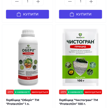
КУПИТИ
КУПИТИ
-20%
в наявності
закінчується
-20%
в наявності
закінчується
Гербіцид "Оберіг" ТМ
Гербіцид "Чистогран" ТМ
"ProtectOn" 1 л.
"ProtectOn" 100 г.