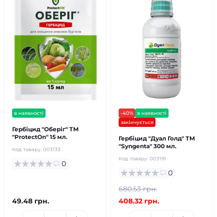
в наявності
-40%
в наявності
закінчується
Гербіцид "Оберіг" ТМ
"ProtectOn" 15 мл.
Гербіцид "Дуал Голд" ТМ
"Syngenta" 300 мл.
Код товару:
003133
Код товару:
003191
0
0
680.53 грн.
49.48 грн.
408.32 грн.