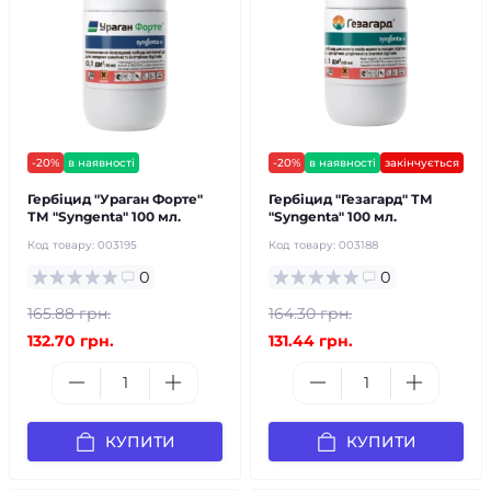
-20%
в наявності
-20%
в наявності
закінчується
Гербіцид "Ураган Форте"
Гербіцид "Гезагард" ТМ
ТМ "Syngenta" 100 мл.
"Syngenta" 100 мл.
Код товару:
003195
Код товару:
003188
0
0
165.88 грн.
164.30 грн.
132.70 грн.
131.44 грн.
КУПИТИ
КУПИТИ