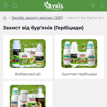
Засоби захисту рослин (ЗЗР)
Захист від бур’янів (
Захист від бур’янів (Гербіциди)
Вибіркової дії
Грунтові гербіциди