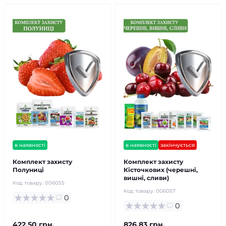
в наявності
в наявності
закінчується
Комплект захисту
Комплект захисту
Полуниці
Кісточкових (черешні,
вишні, сливи)
Код товару:
006055
Код товару:
006057
0
0
422.50 грн.
826.83 грн.