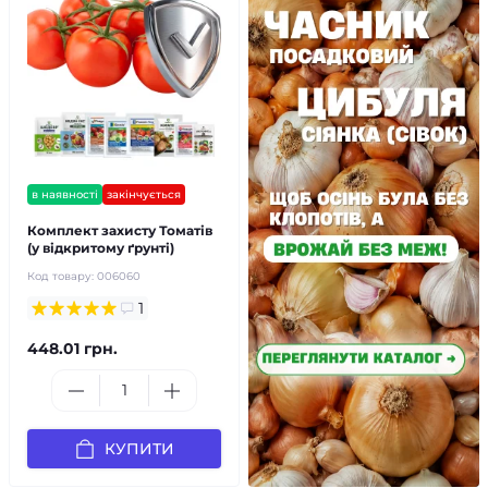
в наявності
закінчується
Комплект захисту Томатів
(у відкритому ґрунті)
Код товару:
006060
1
448.01 грн.
КУПИТИ