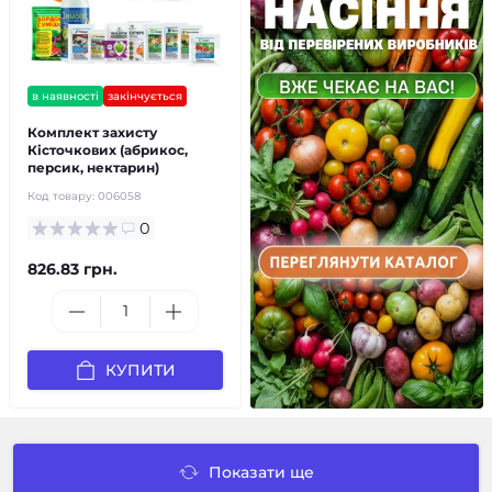
в наявності
закінчується
Комплект захисту
Кісточкових (абрикос,
персик, нектарин)
Код товару:
006058
0
826.83 грн.
КУПИТИ
Показати ще