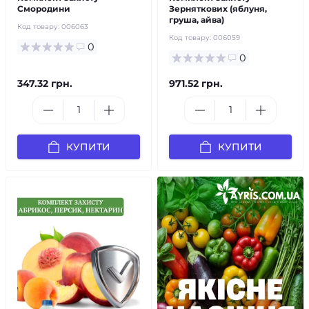
Смородини
Зерняткових (яблуня,
груша, айва)
Код товару:
006063
Код товару:
006059
0
0
347.32 грн.
971.52 грн.
КУПИТИ
КУПИТИ