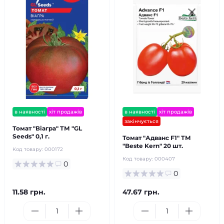
в наявності
хіт продажів
в наявності
хіт продажів
закінчується
Томат "Віагра" ТМ "GL
Seeds" 0,1 г.
Томат "Адванс F1" ТМ
"Bestе Kern" 20 шт.
Код товару:
000172
Код товару:
000407
0
0
11.58 грн.
47.67 грн.