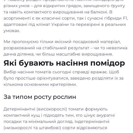
різних умов – для відкритих грядок, захищеного ґрунту
та навіть компактного вирощування на балконі. В
асортименті є як класичні сорти, так і сучасні гібриди F1,
адаптовані під клімат України та перевірені в реальних
умовах.
Ми пропонуємо тільки якісний посадковий матеріал,
розрахований на стабільний результат – чи то невелика
дачна ділянка, чи більш масштабне вирощування.
Які бувають насіння помідор
Вибір насіння томатів сьогодні справді вражає. Щоб
було простіше орієнтуватися, заведено розділяти їх за
кількома основними критеріями.
За типом росту рослин
Детермінантні (високорослі) томати формують
компактний кущ і підходять тим, хто цінує акуратні
посадки та мінімальний догляд. Індетермінантні
(низькорослі та штамбові) сорти відрізняються