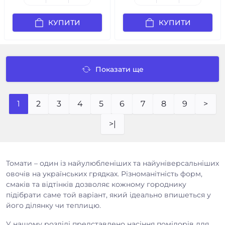
КУПИТИ
КУПИТИ
Показати ще
1
2
3
4
5
6
7
8
9
>
>|
Томати – один із найулюбленіших та найуніверсальніших
овочів на українських грядках. Різноманітність форм,
смаків та відтінків дозволяє кожному городнику
підібрати саме той варіант, який ідеально впишеться у
його ділянку чи теплицю.
У нашому розділі представлено насіння помідорів для