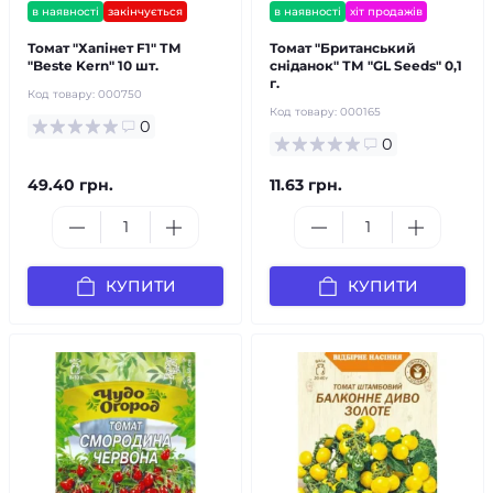
в наявності
закінчується
в наявності
хіт продажів
Томат "Хапінет F1" ТМ
Томат "Британський
"Bestе Kern" 10 шт.
сніданок" ТМ "GL Seeds" 0,1
г.
Код товару:
000750
Код товару:
000165
0
0
49.40 грн.
11.63 грн.
КУПИТИ
КУПИТИ