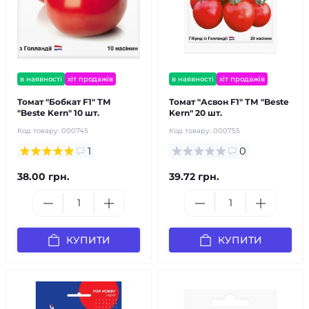
в наявності
хіт продажів
в наявності
хіт продажів
Томат "Бобкат F1" ТМ
Томат "Асвон F1" ТМ "Bestе
"Bestе Kern" 10 шт.
Kern" 20 шт.
Код товару:
000745
Код товару:
000755
1
0
38.00 грн.
39.72 грн.
КУПИТИ
КУПИТИ