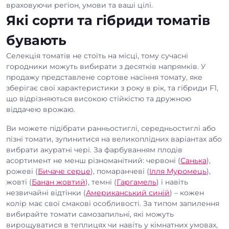
враховуючи регіон, умови та ваші цілі.
Які сорти та гібриди томатів
бувають
Селекція томатів не стоїть на місці, тому сучасні
городники можуть вибирати з десятків напрямків. У
продажу представлене сортове насіння томату, яке
зберігає свої характеристики з року в рік, та гібриди F1,
що відрізняються високою стійкістю та дружною
віддачею врожаю.
Ви можете підібрати ранньостиглі, середньостиглі або
пізні томати, зупинитися на великоплідних варіантах або
вибрати акуратні чері. За фарбуванням плодів
асортимент не менш різноманітний: червоні (
Санька
),
рожеві (
Бичаче серце
), помаранчеві (
Ілля Муромець
),
жовті (
Банан жовтий
), темні (
Гаргамель
) і навіть
незвичайні відтінки (
Американський синій
) – кожен
колір має свої смакові особливості. За типом запилення
вибирайте томати самозапильні, які можуть
вирощуватися в теплицях чи навіть у кімнатних умовах,