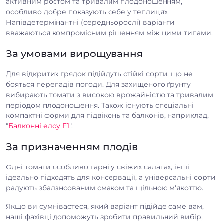
активним ростом та тривалим плодоношенням,
особливо добре показують себе у теплицях.
Напівдетермінантні (середньорослі) варіанти
вважаються компромісним рішенням між цими типами.
За умовами вирощування
Для відкритих грядок підійдуть стійкі сорти, що не
бояться перепадів погоди. Для захищеного ґрунту
вибирають томати з високою врожайністю та тривалим
періодом плодоношення. Також існують спеціальні
компактні форми для підвіконь та балконів, наприклад,
"
Балконні елоу F1
".
За призначенням плодів
Одні томати особливо гарні у свіжих салатах, інші
ідеально підходять для консервації, а універсальні сорти
радують збалансованим смаком та щільною м'якоттю.
Якщо ви сумніваєтеся, який варіант підійде саме вам,
наші фахівці допоможуть зробити правильний вибір,