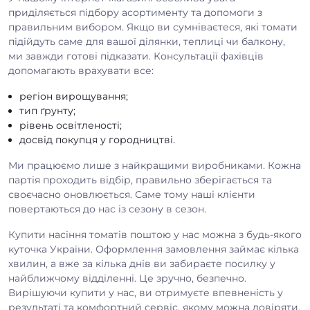
приділяється підбору асортименту та допомоги з
правильним вибором. Якщо ви сумніваєтеся, які томати
підійдуть саме для вашої ділянки, теплиці чи балкону,
ми завжди готові підказати. Консультації фахівців
допомагають врахувати все:
регіон вирощування;
тип ґрунту;
рівень освітленості;
досвід покупця у городництві.
Ми працюємо лише з найкращими виробниками. Кожна
партія проходить відбір, правильно зберігається та
своєчасно оновлюється. Саме тому наші клієнти
повертаються до нас із сезону в сезон.
Купити насіння томатів поштою у нас можна з будь-якого
куточка України. Оформлення замовлення займає кілька
хвилин, а вже за кілька днів ви забираєте посилку у
найближчому відділенні. Це зручно, безпечно.
Вирішуючи купити у нас, ви отримуєте впевненість у
результаті та комфортний сервіс, якому можна довіряти.