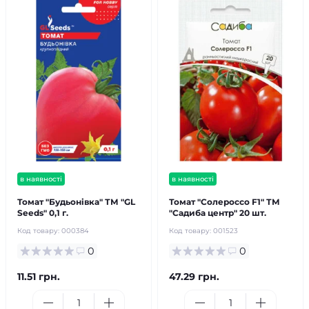
в наявності
в наявності
Томат "Будьонівка" ТМ "GL
Томат "Солероссо F1" ТМ
Seeds" 0,1 г.
"Садиба центр" 20 шт.
Код товару:
000384
Код товару:
001523
0
0
11.51 грн.
47.29 грн.