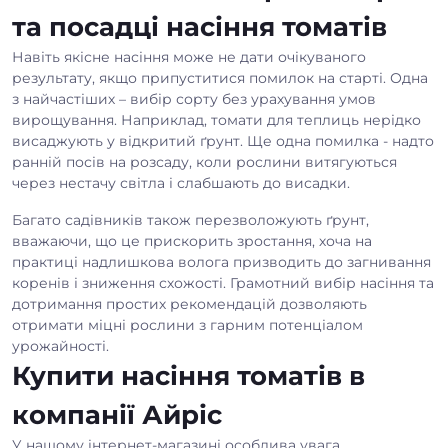
та посадці насіння томатів
Навіть якісне насіння може не дати очікуваного
результату, якщо припуститися помилок на старті. Одна
з найчастіших – вибір сорту без урахування умов
вирощування. Наприклад, томати для теплиць нерідко
висаджують у відкритий ґрунт. Ще одна помилка - надто
ранній посів на розсаду, коли рослини витягуються
через нестачу світла і слабшають до висадки.
Багато садівників також перезволожують ґрунт,
вважаючи, що це прискорить зростання, хоча на
практиці надлишкова волога призводить до загнивання
коренів і зниження схожості. Грамотний вибір насіння та
дотримання простих рекомендацій дозволяють
отримати міцні рослини з гарним потенціалом
урожайності.
Купити насіння томатів в
компанії Айріс
У нашому інтернет-магазині особлива увага