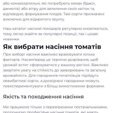
або комахозапильні, які потребують комах (бджіл,
джмелів) або вітру для запилення своїх квіток та,
відповідно, формування плодів. Такі сорти призначені
виключно для відкритого ґрунту.
Наш каталог насіння помідорів регулярно оновлюється,
тому легко знайти як популярні позиції, так і цікаві
новинки.
Як вибрати насіння томатів
При виборі насіння важливо враховувати кілька
факторів. Насамперед це терміни дозрівання, щоб
урожай встиг сформуватися у вашому регіоні. Важливо
звертати увагу на стійкість до захворювань та загальну
врожайність. Для городників-початківців підійдуть
невибагливі сорти, а досвідчені городники можуть
поекспериментувати з більш вимогливими формами.
Якість та походження насіння
Ми працюємо тільки з перевіреними постачальниками,
пропонуємо професійне насіння томатів, які мають