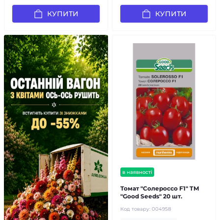
КУПИТИ
КУПИТИ
в наявності
Томат "Солероссо F1" ТМ
"Good Seeds" 20 шт.
Код товару:
004958