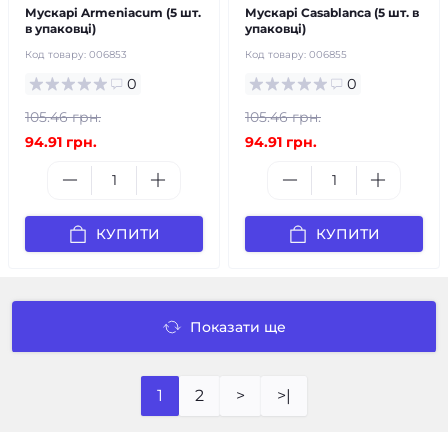
Мускарі Armeniacum (5 шт.
Мускарі Casablanca (5 шт. в
в упаковці)
упаковці)
Код товару:
006853
Код товару:
006855
0
0
105.46 грн.
105.46 грн.
94.91 грн.
94.91 грн.
КУПИТИ
КУПИТИ
Показати ще
1
2
>
>|