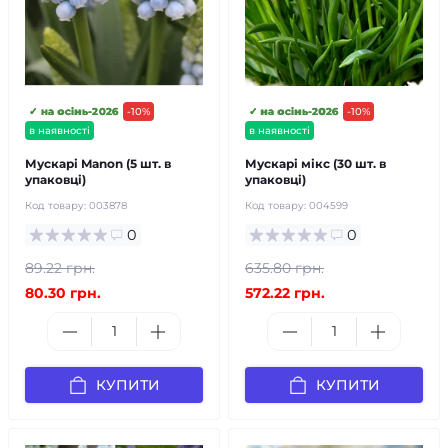
✓ на осінь-2026
-10%
✓ на осінь-2026
-10%
в наявності
в наявності
Мускарі Manon (5 шт. в
Мускарі мікс (30 шт. в
упаковці)
упаковці)
Код товару:
003878
Код товару:
004599
0
0
89.22 грн.
635.80 грн.
80.30 грн.
572.22 грн.
КУПИТИ
КУПИТИ