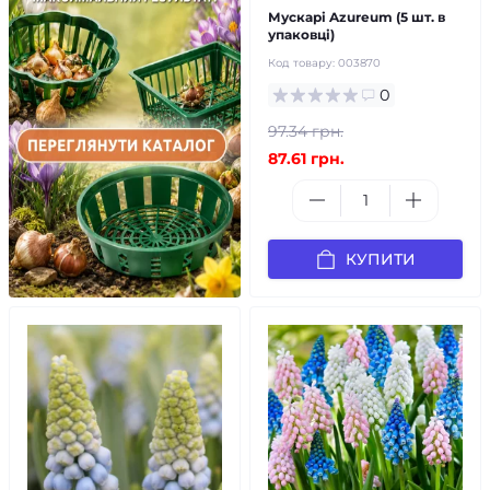
Мускарі Azureum (5 шт. в
упаковці)
Код товару:
003870
0
97.34 грн.
87.61 грн.
КУПИТИ