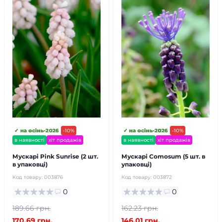
✓ на осінь-2026
-10%
✓ на осінь-2026
-10%
в наявності
хіт продажів
в наявності
хіт продажів
Мускарі Pink Sunrise (2 шт.
Мускарі Comosum (5 шт. в
в упаковці)
упаковці)
Код товару:
003876
Код товару:
003872
0
0
189.66 грн.
162.23 грн.
170.69 грн.
146.01 грн.