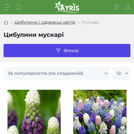
Цибулини і саджанці квітів
Мускарі
Цибулини мускарі
Фільтр