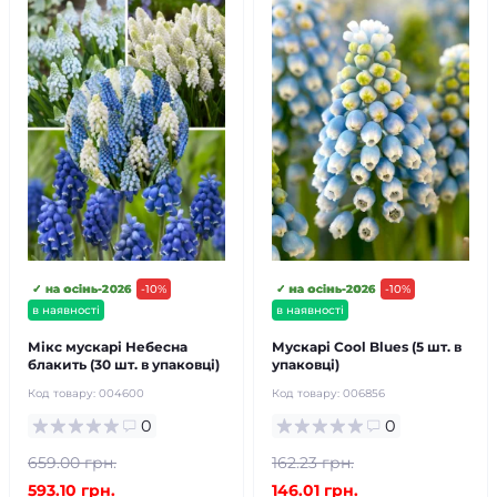
✓ на осінь-2026
-10%
✓ на осінь-2026
-10%
в наявності
в наявності
Мікс мускарі Небесна
Мускарі Cool Blues (5 шт. в
блакить (30 шт. в упаковці)
упаковці)
Код товару:
004600
Код товару:
006856
0
0
659.00 грн.
162.23 грн.
593.10 грн.
146.01 грн.