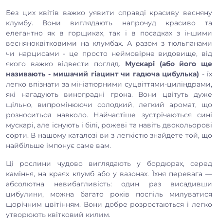
Без цих квітів важко уявити справді красиву весняну
клумбу. Вони виглядають напрочуд красиво та
елегантно як в горщиках, так і в посадках з іншими
весняноквітковими на клумбах. А разом з тюльпанами
чи нарцисами - це просто неймовірне видовище, від
якого важко відвести погляд.
Мускарі (або його ще
називають - мишачий гіацинт чи гадюча цибулька)
- їх
легко впізнати за мініатюрними суцвіттями-циліндрами,
які нагадують виноградні грона. Вони цвітуть дуже
щільно, випромінюючи солодкий, легкий аромат, що
розноситься навколо. Найчастіше зустрічаються сині
мускарі, але існують і білі, рожеві та навіть двокольорові
сорти. В нашому каталозі ви з легкістю знайдете той, що
найбільше імпонує саме вам.
Ці рослини чудово виглядають у бордюрах, серед
каміння, на краях клумб або у вазонах. Їхня перевага —
абсолютна невибагливість: один раз висадивши
цибулини, можна багато років поспіль милуватися
щорічним цвітінням. Вони добре розростаються і легко
утворюють квітковий килим.