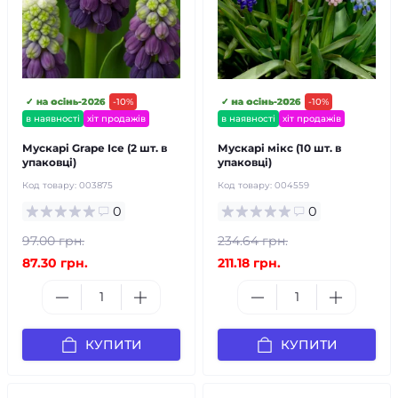
✓ на осінь-2026
-10%
✓ на осінь-2026
-10%
в наявності
хіт продажів
в наявності
хіт продажів
Мускарі Grape Ice (2 шт. в
Мускарі мікс (10 шт. в
упаковці)
упаковці)
Код товару:
003875
Код товару:
004559
0
0
97.00 грн.
234.64 грн.
87.30 грн.
211.18 грн.
КУПИТИ
КУПИТИ