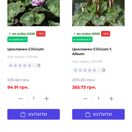
✓ на осінь-2026
-10%
✓ на осінь-2026
-10%
в наявності
в наявності
Цикламен Сilicium
Цикламен Сilicium f.
Album
Код товару:
005482
Код товару:
005483
0
0
105.46 грн.
295.26 грн.
94.91 грн.
265.73 грн.
КУПИТИ
КУПИТИ