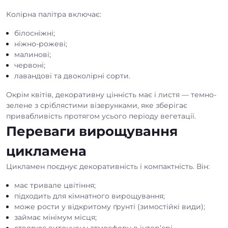
Колірна палітра включає:
білосніжні;
ніжно-рожеві;
малинові;
червоні;
лавандові та двоколірні сорти.
Окрім квітів, декоративну цінність має і листя — темно-
зелене з сріблястими візерунками, яке зберігає
привабливість протягом усього періоду вегетації.
Переваги вирощування
цикламена
Цикламен поєднує декоративність і компактність. Він:
має тривале цвітіння;
підходить для кімнатного вирощування;
може рости у відкритому ґрунті (зимостійкі види);
займає мінімум місця;