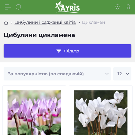
Цибулини і саджанці квітів
Цикламен
Цибулини цикламена
Фільтр