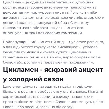
Цикламен - це одна з найелегантніших бульбових
рослин, яка зачаровує витонченими пелюстками та
декоративним мармуровим листям. Його квіти ніби
ширяють над компактною розеткою листків, створюючи
легкий і водночас вишуканий образ. Саме тому
цикламен часто обирають як для кімнатного
вирощування, так і для садових композицій.
Найпопулярніший кімнатний вид —
Cyclamen persicum
,
а для відкритого ґрунту часто висаджують
Cyclamen
hederifolium
. Якщо ви хочете купити цикламен із
гарантованим рясним цвітінням, варто обирати якісні
бульби або рослини з перевіреним походженням.
Цикламен - яскравий акцент
у холодний сезон
Цикламен цінується за здатність цвісти тоді, коли
більшість рослин перебувають у стані спокою. Кімнатні
сорти розквітають восени та взимку, наповнюючи
простір ніжними відтінками. Садові види можуть цвісти
навесні або восени, залежно від сорту.