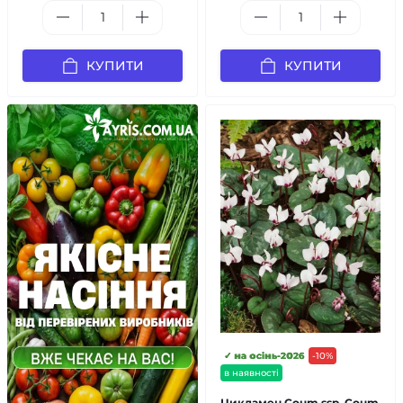
КУПИТИ
КУПИТИ
✓ на осінь-2026
-10%
в наявності
Цикламен Сoum ssp. Сoum