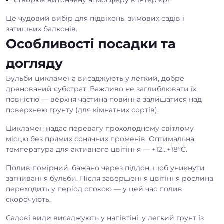
створює витончену атмосферу в інтер’єрі.
Це чудовий вибір для підвіконь, зимових садів і
затишних балконів.
Особливості посадки та
догляду
Бульби цикламена висаджують у легкий, добре
дренований субстрат. Важливо не заглиблювати їх
повністю — верхня частина повинна залишатися над
поверхнею ґрунту (для кімнатних сортів).
Цикламен надає перевагу прохолодному світлому
місцю без прямих сонячних променів. Оптимальна
температура для активного цвітіння — +12…+18°C.
Полив помірний, бажано через піддон, щоб уникнути
загнивання бульби. Після завершення цвітіння рослина
переходить у період спокою — у цей час полив
скорочують.
Садові види висаджують у напівтіні, у легкий ґрунт із