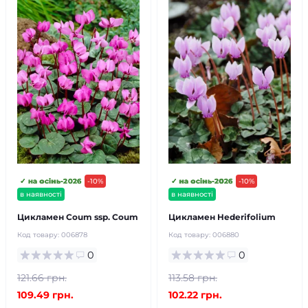
✓ на осінь-2026
-10%
✓ на осінь-2026
-10%
в наявності
в наявності
Цикламен Сoum ssp. Сoum
Цикламен Hederifolium
Код товару:
006878
Код товару:
006880
0
0
121.66 грн.
113.58 грн.
109.49 грн.
102.22 грн.