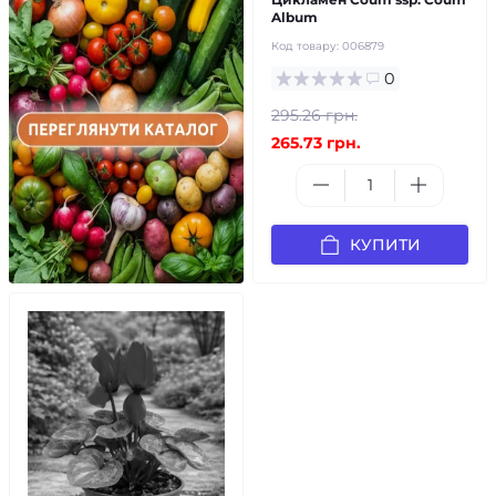
Album
Код товару:
006879
0
295.26 грн.
265.73 грн.
КУПИТИ