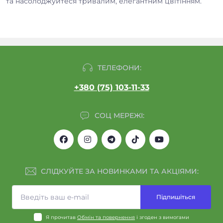
та насолоджуйтеся тривалим, елегантним цвітінням.
ТЕЛЕФОНИ:
+380 (75) 103-11-33
СОЦ МЕРЕЖІ:
СЛІДКУЙТЕ ЗА НОВИНКАМИ ТА АКЦІЯМИ:
Підпишіться
Я прочитав
Обмін та повернення
і згоден з вимогами