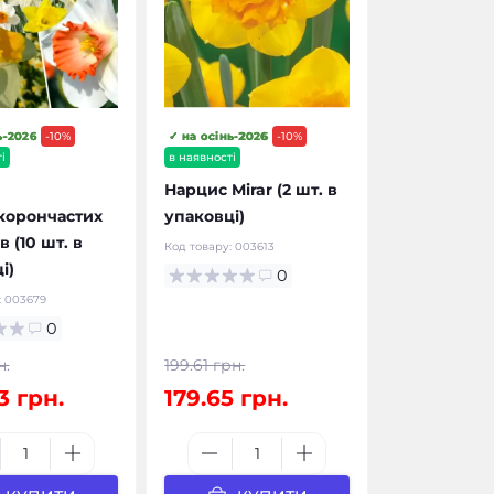
ь-2026
-10%
✓ на осінь-2026
-10%
і
в наявності
Нарцис Mirar (2 шт. в
корончастих
упаковці)
 (10 шт. в
Код товару:
003613
і)
0
:
003679
0
н.
199.61 грн.
3 грн.
179.65 грн.