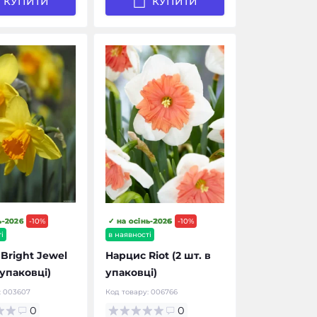
КУПИТИ
КУПИТИ
ь-2026
-10%
✓ на осінь-2026
-10%
і
в наявності
Bright Jewel
Нарцис Riot (2 шт. в
 упаковці)
упаковці)
:
003607
Код товару:
006766
0
0