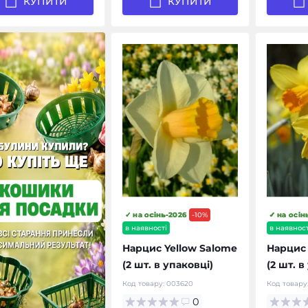
КУПИТИ
КУПИТИ
✓ на осінь-2026
-10%
✓ на осін
в наявності
в наявност
Нарцис Yellow Salome
Нарцис 
(2 шт. в упаковці)
(2 шт. в
Код товару:
003620
Код товару
0