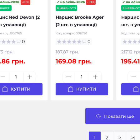
 осінь-2026
-10%
✓ на осінь-2026
-10%
✓ на осін
вності
в наявності
в наявност
цис Red Devon (2
Нарцис Brooke Ager
Нарцис 
в упаковці)
(2 шт. в упаковці)
шт. в у
овару:
006765
Код товару:
006763
Код товару
0
0
73 грн.
187.87 грн.
217.12 гр
.86 грн.
169.08 грн.
195.41
КУПИТИ
КУПИТИ
Показати ще
1
2
>
>|