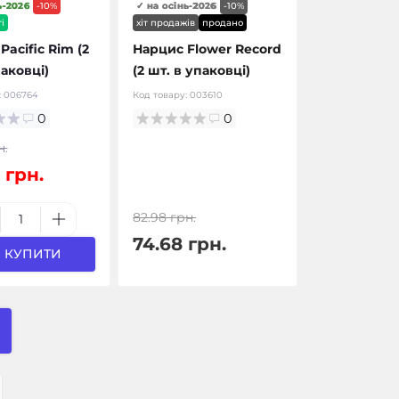
ь-2026
-10%
✓ на осінь-2026
-10%
і
хіт продажів
продано
Pacific Rim (2
Нарцис Flower Record
паковці)
(2 шт. в упаковці)
:
006764
Код товару:
003610
0
0
н.
 грн.
82.98 грн.
74.68 грн.
КУПИТИ