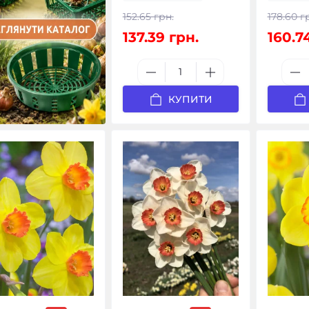
152.65 грн.
178.60 г
137.39 грн.
160.7
КУПИТИ