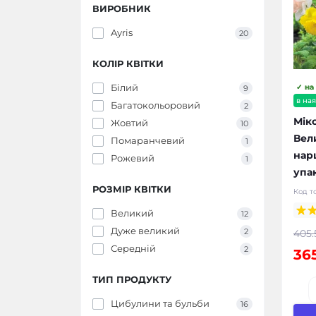
ВИРОБНИК
Ayris
20
КОЛІР КВІТКИ
Білий
✓ на
9
в ная
Багатокольоровий
2
Мік
Жовтий
10
Вел
Помаранчевий
1
нарц
Рожевий
1
упа
РОЗМІР КВІТКИ
Код т
Великий
12
Дуже великий
2
405.
Середній
2
365
ТИП ПРОДУКТУ
Цибулини та бульби
16