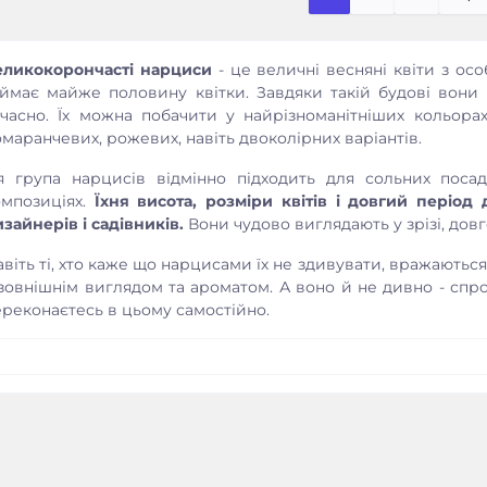
еликокорончасті нарциси
- це величні весняні квіти з о
аймає майже половину квітки. Завдяки такій будові вони
учасно. Їх можна побачити у найрізноманітніших кольорах
маранчевих, рожевих, навіть двоколірних варіантів.
я група нарцисів відмінно підходить для сольних поса
омпозиціях.
Їхня висота, розміри квітів і довгий період
зайнерів і садівників.
Вони чудово виглядають у зрізі, довг
віть ті, хто каже що нарцисами їх не здивувати, вражаються
 зовнішнім виглядом та ароматом. А воно й не дивно - спроб
реконаєтесь в цьому самостійно.