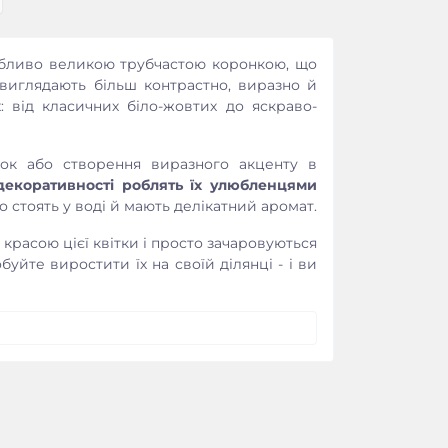
собливо великою трубчастою коронкою, що
 виглядають більш контрастно, виразно й
: від класичних біло-жовтих до яскраво-
док або створення виразного акценту в
 декоративності роблять їх улюбленцями
о стоять у воді й мають делікатний аромат.
 красою цієї квітки і просто зачаровуються
уйте виростити їх на своїй ділянці - і ви