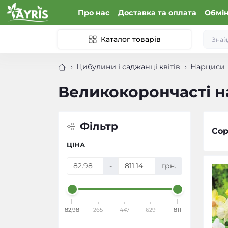
Про нас
Доставка та оплата
Обмін
Каталог товарів
Цибулини і саджанці квітів
Нарциси
Великокорончасті 
Фільтр
Сор
ЦІНА
-
грн.
82,98
265
447
629
811