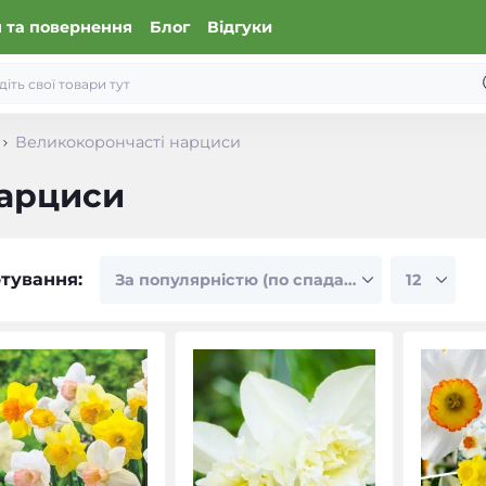
 та повернення
Блог
Відгуки
Великокорончасті нарциси
нарциси
тування: