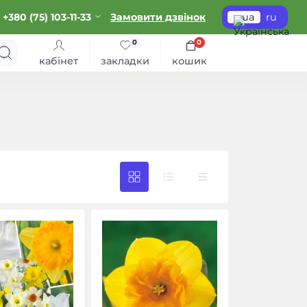
+380 (75) 103-11-33
Замовити дзвінок
ua
ru
0
0
кабінет
закладки
кошик