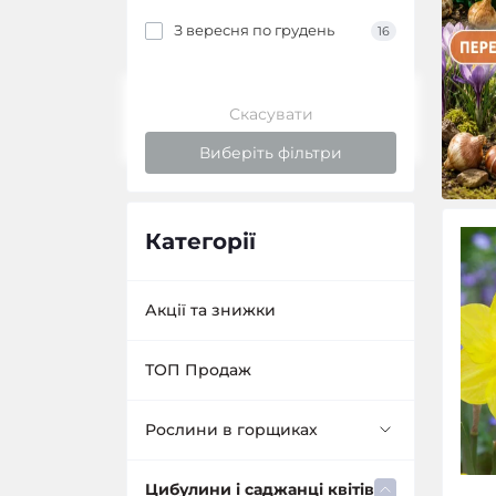
З вересня по грудень
16
Скасувати
Виберіть фільтри
Категорії
Акції та знижки
ТОП Продаж
Рослини в горщиках
Багаторічники в
Цибулини і саджанці квітів