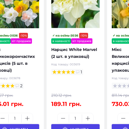
 осінь-2026
-10%
✓ на осінь-2026
-10%
✓ на осін
вності
хіт продажів
в наявності
хіт продажів
в наявност
с
Нарцис White Marvel
Мікс
икокорончастих
(2 шт. в упаковці)
Велико
исів (5 шт. в
нарцисів
Код товару:
003619
ковці)
упаковц
1
овару:
003678
Код товару
2
57 грн.
210.12 грн.
811.14 гр
.01 грн.
189.11 грн.
730.0