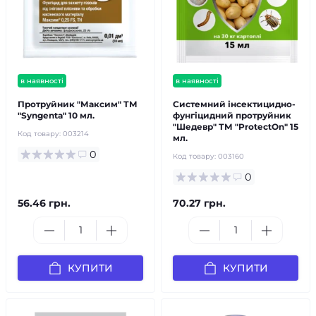
в наявності
в наявності
Протруйник "Максим" ТМ
Системний інсектицидно-
"Syngenta" 10 мл.
фунгіцидний протруйник
"Шедевр" ТМ "ProtectOn" 15
Код товару:
003214
мл.
0
Код товару:
003160
0
56.46 грн.
70.27 грн.
КУПИТИ
КУПИТИ