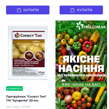
КУПИТИ
КУПИТИ
в наявності
Протруйник "Селест Топ"
ТМ "Syngenta" 20 мл.
Код товару:
003216