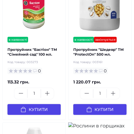
в наявності
в наявності
закінчується
Протруйник "Бастіон" ТМ
Протруйник "Шедевр" ТМ
"Сімейний сад" 100 мл.
"ProtectOn" 500 мл.
Код товару:
003273
Код товару:
003161
0
0
113.32 грн.
1 220.07 грн.
КУПИТИ
КУПИТИ