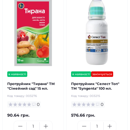
в наявності
в наявності
закінчується
Протруйник "Тирана" ТМ
Протруйник "Селест Топ"
"Сімейний сад" 15 мл.
ТМ "Syngenta" 100 мл.
Код товару:
003276
Код товару:
003215
0
0
90.64 грн.
576.66 грн.