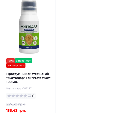
-40%
в наявності
закінчується
Протруйник системної дії
"Життєдар" ТМ "ProtectOn"
100 мл.
Код товару:
003157
0
227.38 грн.
136.43 грн.