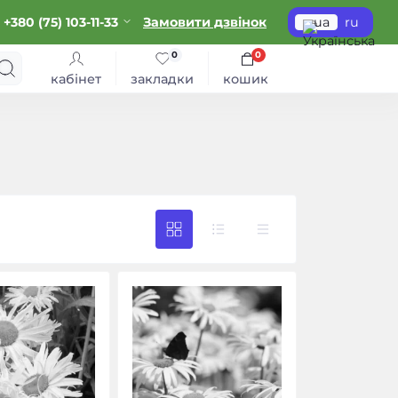
+380 (75) 103-11-33
Замовити дзвінок
ua
ru
0
0
кабінет
закладки
кошик