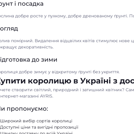
рунт і посадка
слина добре росте у пухкому, добре дренованому ґрунті. П
огляд
лив помірний. Видалення відцвілих квітів стимулює нове ц
окращує декоративність.
ідготовка до зими
ролиця добре зимує у відкритому ґрунті без укриття.
упити королицю в Україні з до
очете створити світлий, природний і затишний квітник? Са
інтернет-магазині AYRIS.
и пропонуємо:
Широкий вибір сортів королиці
Доступні ціни та вигідні пропозиції
Швидку доставку по всій Україні