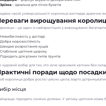
Зрізка
– ідеальна для літніх букетів
вдяки своїй універсальності королиця виглядає доречно як 
Переваги вирощування королиц
ролиця – це один із найпростіших у вирощуванні багаторіч
Невибагливість у догляді
Добра морозостійкість
Швидке розростання кущів
Стабільне цвітіння щороку
Підходить для різних типів ґрунтів
 чудовий вибір для тих, хто хоче красивий квітник без скла
рактичні поради щодо посадки
об королиця добре росла і рясно цвіла, варто дотримувати
ибір місця
йкраще підходять сонячні ділянки. У затінку цвітіння може