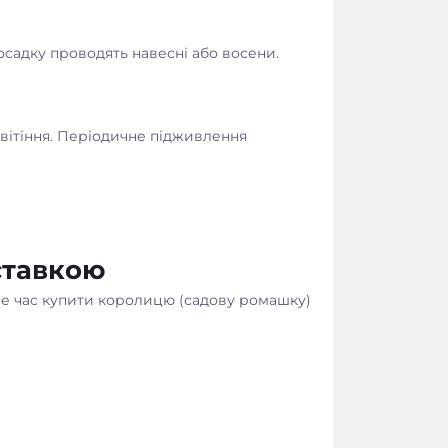
осадку проводять навесні або восени.
вітіння. Періодичне підживлення
ставкою
ме час купити королицю (садову ромашку)