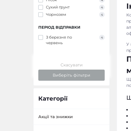
4
І
Сухий ґрунт
4
Чорнозем
Ко
4
пр
ал
ПЕРІОД ВІДПРАВКИ
о
З березня по
4
червень
У 
пр
П
Скасувати
м
Виберіть фільтри
Щ
по
Щ
Категорії
Акції та знижки