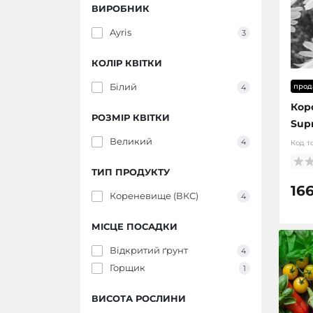
ВИРОБНИК
Ayris
3
КОЛІР КВІТКИ
Білий
прод
4
Кор
РОЗМІР КВІТКИ
Sup
Великий
4
Код т
ТИП ПРОДУКТУ
166
Кореневище (ВКС)
4
МІСЦЕ ПОСАДКИ
Відкритий ґрунт
4
Горщик
1
ВИСОТА РОСЛИНИ