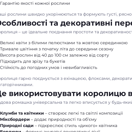
Гарантію якості кожної рослини
ші рослини швидко укорінюються та формують густі, ряснок
собливості та декоративні пер
ролиця – це ідеальне поєднання простоти та декоративност
Великі квіти з білими пелюстками та жовтою серединкою
Тривале цвітіння з початку літа до середини сезону
Висота рослин від 40 до 100 см залежно від сорту
Підходить для зрізу та букетів
Стійкість до погодних умов і невибагливість
оролиця гарно поєднується з ехінацеєю, флоксами, декора
агаторічниками.
е використовувати королицю в
дова ромашка універсальна та легко вписується у будь-який
Клумби та квітники
– створює легкі та світлі композиції
Міксбордери
– додає природності та об’єму
Природні сади
– підкреслює стиль «дикого» квітника
Бордюри
– формує акуратні декоративні лінії