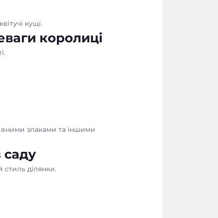
вітучі кущі.
еваги королиці
і.
тивними злаками та іншими
 саду
 стиль ділянки.