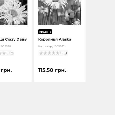
продано
я Crazy Daisy
Королиця Alaska
:
005588
Код товару:
005587
0
0
 грн.
115.50 грн.