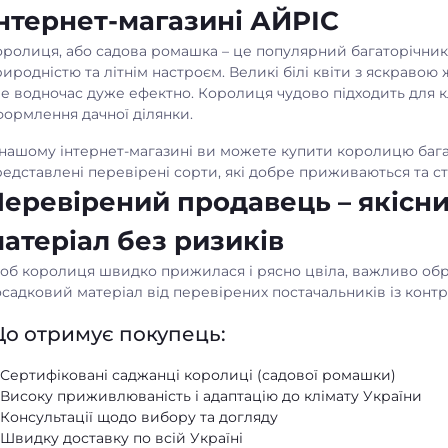
нтернет-магазині АЙРІС
ролиця, або садова ромашка – це популярний багаторічник, 
иродністю та літнім настроєм. Великі білі квіти з яскрав
е водночас дуже ефектно. Королиця чудово підходить для кл
формлення дачної ділянки.
нашому інтернет-магазині ви можете купити королицю багато
едставлені перевірені сорти, які добре приживаються та ст
еревірений продавець – якісн
атеріал без ризиків
об королиця швидко прижилася і рясно цвіла, важливо обр
садковий матеріал від перевірених постачальників із контр
о отримує покупець:
Сертифіковані саджанці королиці (садової ромашки)
Високу приживлюваність і адаптацію до клімату України
Консультації щодо вибору та догляду
Швидку доставку по всій Україні