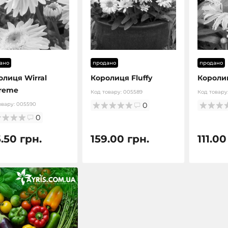
ано
продано
продано
олиця Wirral
Королиця Fluffy
Королиц
reme
Код товару:
005589
Код товару
овару:
005590
0
0
.50 грн.
159.00 грн.
111.00