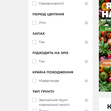
Середньорослі
4
ПЕРІОД ЦВІТІННЯ
Літо
4
ЗАПАХ
Так
4
ПІДХОДИТЬ НА ЗРІЗ
Так
4
КРАЇНА ПОХОДЖЕННЯ
Нідерланди
4
ТИП ҐРУНТУ
Звичайний ґрунт
4
К
нормальної якості
Пісок