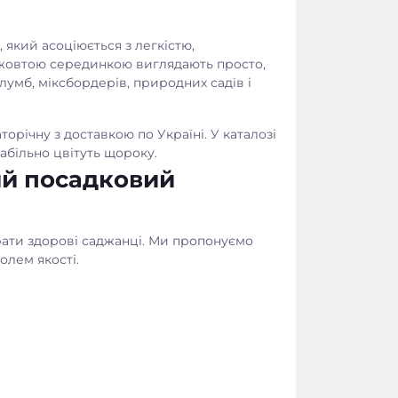
який асоціюється з легкістю,
ою жовтою серединкою виглядають просто,
умб, міксбордерів, природних садів і
річну з доставкою по Україні. У каталозі
абільно цвітуть щороку.
ий посадковий
ати здорові саджанці. Ми пропонуємо
олем якості.