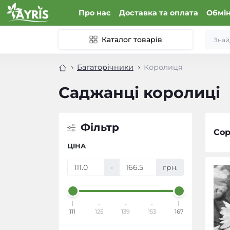
Про нас
Доставка та оплата
Обмін
Каталог товарів
Багаторічники
Королиця
Саджанці королиці
Фільтр
Сор
ЦІНА
-
грн.
111
125
139
153
167