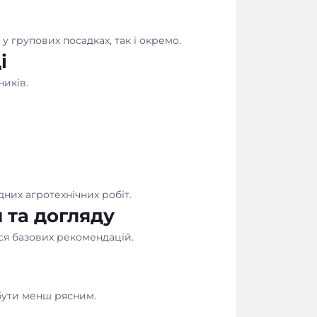
у групових посадках, так і окремо.
і
ників.
дних агротехнічних робіт.
 та догляду
ся базових рекомендацій.
 бути менш рясним.