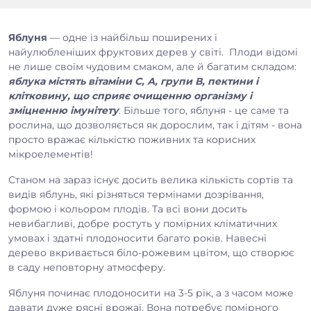
Яблуня
— одне із найбільш поширених і
найулюбленіших фруктових дерев у світі. Плоди відомі
не лише своїм чудовим смаком, але й багатим складом:
яблука містять вітаміни С, А, групи В, пектини і
клітковину, що сприяє очищенню організму і
зміцненню імунітету
. Більше того, яблуня - це саме та
рослина, що дозволяється як дорослим, так і дітям - вона
просто вражає кількістю поживних та корисних
мікроелементів!
Станом на зараз існує досить велика кількість сортів та
видів яблунь, які різняться термінами дозрівання,
формою і кольором плодів. Та всі вони досить
невибагливі, добре ростуть у помірних кліматичних
умовах і здатні плодоносити багато років. Навесні
дерево вкривається біло-рожевим цвітом, що створює
в саду неповторну атмосферу.
Яблуня починає плодоносити на 3-5 рік, а з часом може
давати дуже рясні врожаї. Вона потребує помірного