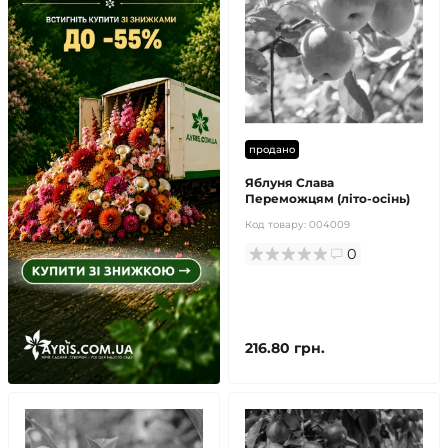
продано
Яблуня Слава
Переможцям (літо-осінь)
Код товару:
004009
0
216.80 грн.