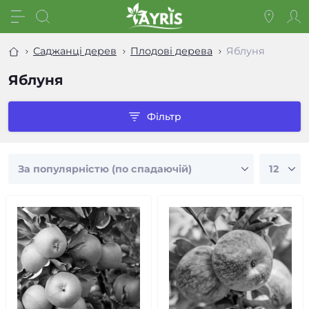
Саджанці дерев
Плодові дерева
Яблуня
Яблуня
Фільтр