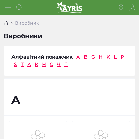
Виробник
Виробники
Алфавітний покажчик
A
B
G
H
K
L
P
S
T
А
К
Н
С
Ч
Я
A