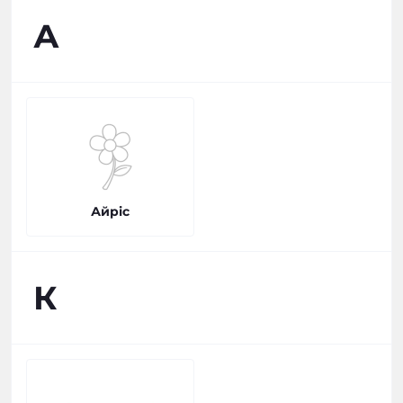
А
Айріс
К