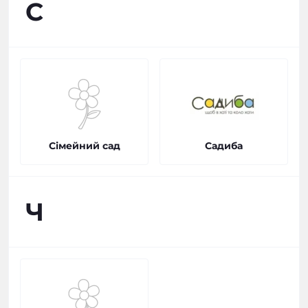
С
Сімейний сад
Садиба
Ч