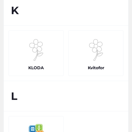
K
KLODA
Kvitofor
L