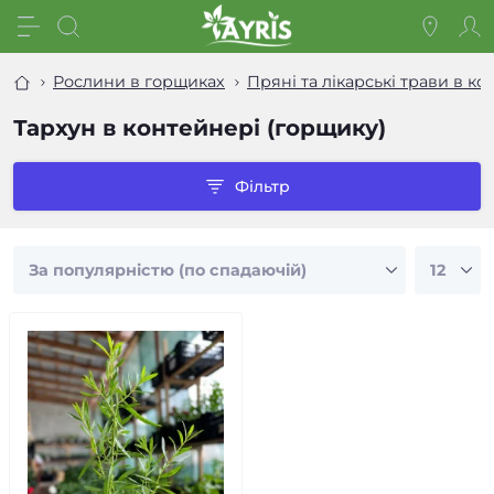
Рослини в горщиках
Пряні та лікарські трави в к
Тархун в контейнері (горщику)
Фільтр