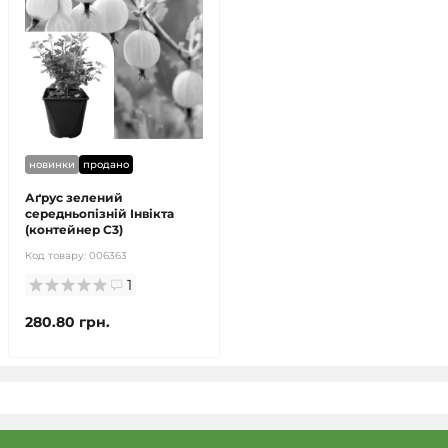
новинки
продано
Аґрус зелений
середньопізній Інвікта
(контейнер С3)
Код товару:
006363
1
280.80 грн.