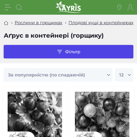
Рослини в горщиках
Плодові кущі в контейнерах
Аґрус в контейнері (горщику)
Фільтр