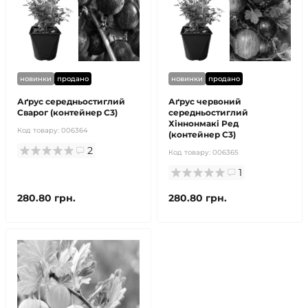
новинки
продано
новинки
продано
Аґрус середньостиглий
Аґрус червоний
Сварог (контейнер С3)
середньостиглий
Хіннонмакі Ред
Код товару:
006364
(контейнер С3)
2
Код товару:
006365
1
280.80 грн.
280.80 грн.