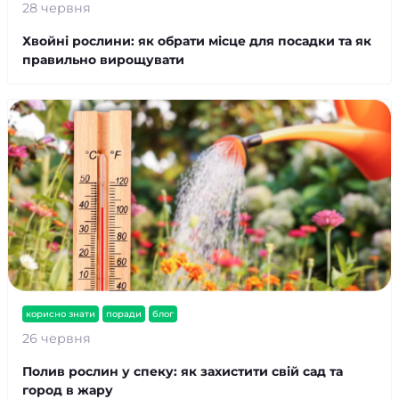
28 червня
Хвойні рослини: як обрати місце для посадки та як
правильно вирощувати
корисно знати
поради
блог
26 червня
Полив рослин у спеку: як захистити свій сад та
город в жару