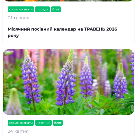
корисно знати
поради
блог
01 травня
Місячний посівний календар на ТРАВЕНЬ 2026
року
корисно знати
новинки
блог
24 квітня