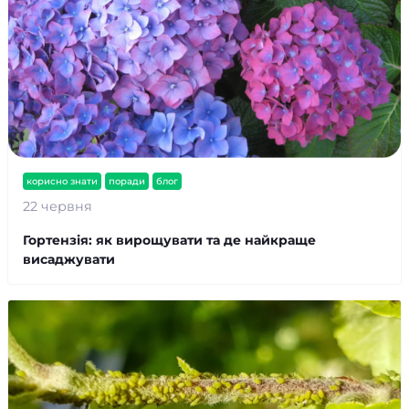
корисно знати
поради
блог
22 червня
Гортензія: як вирощувати та де найкраще
висаджувати