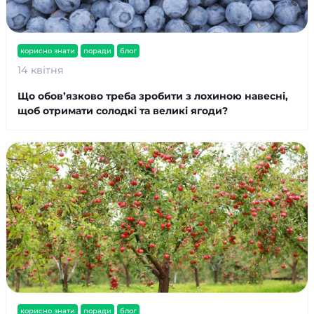
корисно знати
поради
блог
14 квітня
Що обовʼязково треба зробити з лохиною навесні,
щоб отримати солодкі та великі ягоди?
корисно знати
поради
блог