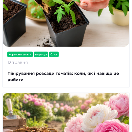
корисно знати
поради
блог
12 травня
Пікірування розсади томатів: коли, як і навіщо це
робити