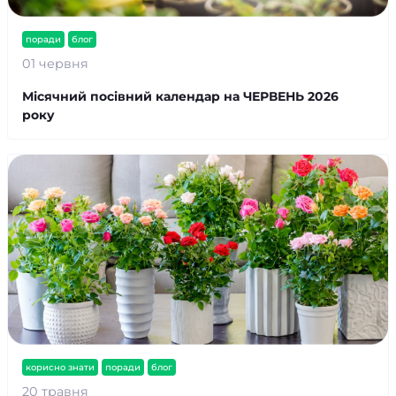
поради
блог
01 червня
Місячний посівний календар на ЧЕРВЕНЬ 2026
року
корисно знати
поради
блог
20 травня