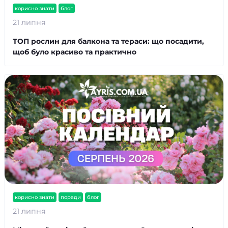
корисно знати
блог
21 липня
ТОП рослин для балкона та тераси: що посадити,
щоб було красиво та практично
корисно знати
поради
блог
21 липня