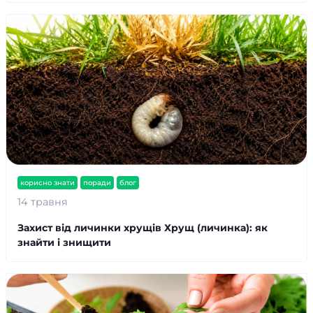
корисно знати
поради
блог
14 травня
Захист від личинки хрущів Хрущ (личинка): як
знайти і знищити