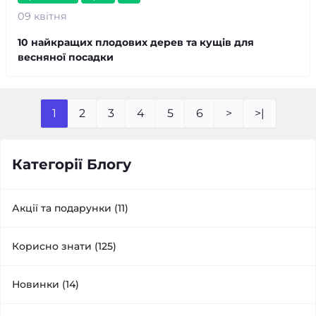
09 квітня
10 найкращих плодових дерев та кущів для
весняної посадки
1
2
3
4
5
6
>
>|
Категорії Блогу
Акції та подарунки (11)
Корисно знати (125)
Новинки (14)