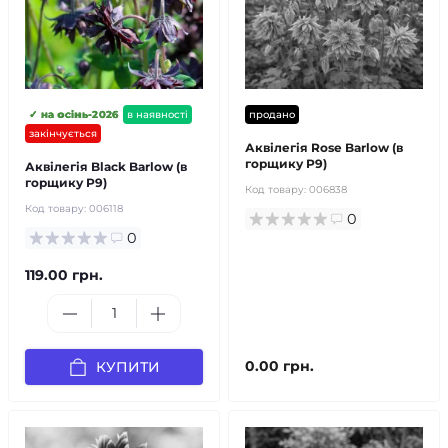
✓ на осінь-2026
в наявності
продано
закінчується
Аквілегія Rose Barlow (в
горщику Р9)
Аквілегія Black Barlow (в
горщику Р9)
Код товару:
006838
Код товару:
006118
0
0
119.00 грн.
0.00 грн.
КУПИТИ