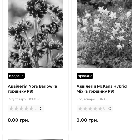
продано
продано
Аквілегія Nora Barlow (в
Аквілегія McKana Hybrid
горщику Р9)
Mix (в горщику Р9)
Код товару:
006837
Код товару:
006836
0
0
0.00 грн.
0.00 грн.