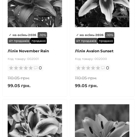
✓ на осінь-2026
-10%
✓ на осінь-2026
-10%
хіт продажів
продано
хіт продажів
продано
Лілія November Rain
Лілія Avalon Sunset
Код товару:
002001
Код товару:
002000
0
0
110.05 грн.
110.05 грн.
99.05 грн.
99.05 грн.