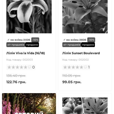
✓ на осінь-2026
-10%
✓ на осінь-2026
-10%
хіт продажів
продано
хіт продажів
продано
Лілія Viva la Vida (16/18)
Лілія Sunset Boulevard
Код товару:
002003
Код товару:
002002
0
1
136.40 грн.
110.05 грн.
122.76 грн.
99.05 грн.