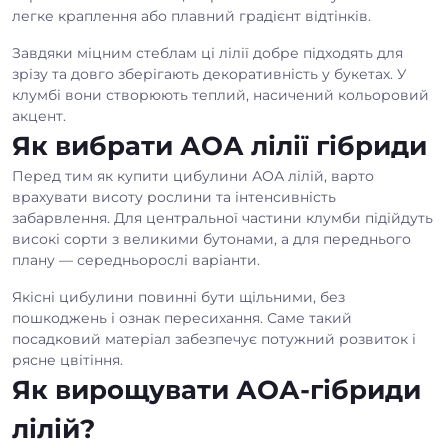
легке краплення або плавний градієнт відтінків.
Завдяки міцним стеблам ці лілії добре підходять для
зрізу та довго зберігають декоративність у букетах. У
клумбі вони створюють теплий, насичений кольоровий
акцент.
Як вибрати АОА лілії гібриди
Перед тим як купити цибулини АОА лілій, варто
врахувати висоту рослини та інтенсивність
забарвлення. Для центральної частини клумби підійдуть
високі сорти з великими бутонами, а для переднього
плану — середньорослі варіанти.
Якісні цибулини повинні бути щільними, без
пошкоджень і ознак пересихання. Саме такий
посадковий матеріал забезпечує потужний розвиток і
рясне цвітіння.
Як вирощувати АОА-гібриди
лілій?