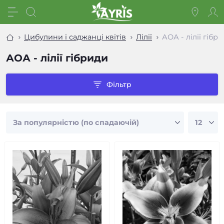
Цибулини і саджанці квітів
Лілії
АОА - лілії гібр
АОА - лілії гібриди
Фільтр