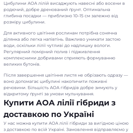
Цибулини АОА лілій висаджують навесні або восени в
родючий, добре дренований ґрунт. Оптимальна
глибина посадки — приблизно 10–15 см залежно від
розміру цибулини.
Для активного цвітіння рослинам потрібна сонячна
ділянка або легка напівтінь. Важливо уникати застою
води, оскільки лілії чутливі до надлишку вологи.
Регулярний помірний полив і підживлення
комплексними добривами сприяють формуванню
великих бутонів.
Після завершення цвітіння листя не обрізають одразу —
воно допомагає цибулині накопичити поживні
речовини. Більшість АОА гібридів добре зимують у
відкритому ґрунті за умови мульчування.
Купити АОА лілії гібриди з
доставкою по Україні
У нас можна купити АОА лілії гібриди за вигідною ціною
з доставкою по всій Україні. Замовлення відправляємо у