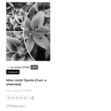
✓ на осінь-2026
-10%
продано
Мікс лілій Тропік (3 шт. в
упаковці)
Код товару:
002665
0
777.00 грн.