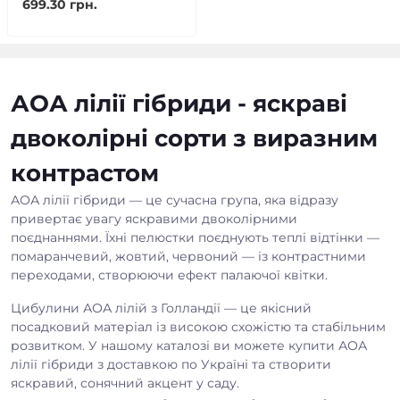
699.30 грн.
АОА лілії гібриди - яскраві
двоколірні сорти з виразним
контрастом
АОА лілії гібриди — це сучасна група, яка відразу
привертає увагу яскравими двоколірними
поєднаннями. Їхні пелюстки поєднують теплі відтінки —
помаранчевий, жовтий, червоний — із контрастними
переходами, створюючи ефект палаючої квітки.
Цибулини АОА лілій з Голландії — це якісний
посадковий матеріал із високою схожістю та стабільним
розвитком. У нашому каталозі ви можете купити АОА
лілії гібриди з доставкою по Україні та створити
яскравий, сонячний акцент у саду.