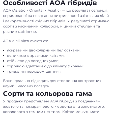
Особливості АОА гібридів
АОА (Asiatic × Oriental × Asiatic) — це результат селекції,
спрямованої на поєднання витривалості азіатських лілій
і декоративності східних гібридів. У результаті отримано
сорти з насиченим кольором, міцними стеблами та
рясним цвітінням.
АОА лілії відзначаються:
яскравими двоколірними пелюстками;
великими виразними квітами;
стійкістю до погодних умов;
хорошою адаптацією до клімату України;
тривалим періодом цвітіння.
Вони ідеально підходять для створення контрастних
клумб і масових посадок.
Сорти та кольорова гама
У продажу представлені АОА гібриди з поєднанням
жовтого та помаранчевого, червоного та золотистого,
коралового з темним центром. Квітки можуть мати