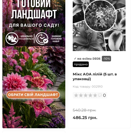
✓ на осінь-2026
-10%
продано
Мікс АОА лілій (5 шт. в
упаковці)
Код товару:
002910
0
540.28 грн.
486.25 грн.