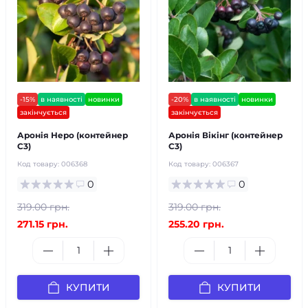
-15%
в наявності
новинки
-20%
в наявності
новинки
закінчується
закінчується
Аронія Неро (контейнер
Аронія Вікінг (контейнер
С3)
С3)
Код товару:
006368
Код товару:
006367
0
0
319.00 грн.
319.00 грн.
271.15 грн.
255.20 грн.
КУПИТИ
КУПИТИ