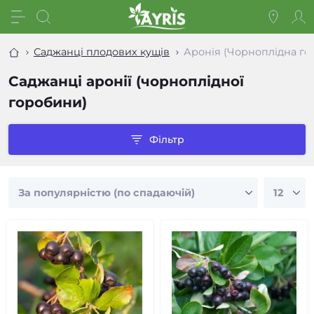
Саджанці плодових кущів
Аронія (Чорноплідна го
Саджанці аронії (чорноплідної
горобини)
Фільтр