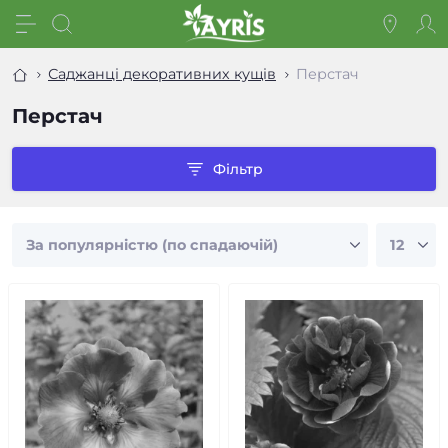
Саджанці декоративних кущів
Перстач
Перстач
Фільтр