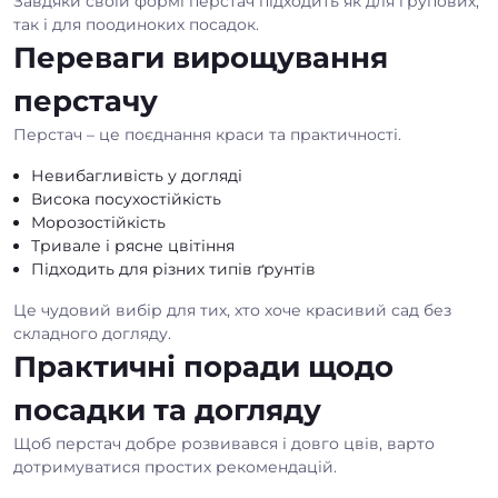
Завдяки своїй формі перстач підходить як для групових,
так і для поодиноких посадок.
Переваги вирощування
перстачу
Перстач – це поєднання краси та практичності.
Невибагливість у догляді
Висока посухостійкість
Морозостійкість
Тривале і рясне цвітіння
Підходить для різних типів ґрунтів
Це чудовий вибір для тих, хто хоче красивий сад без
складного догляду.
Практичні поради щодо
посадки та догляду
Щоб перстач добре розвивався і довго цвів, варто
дотримуватися простих рекомендацій.