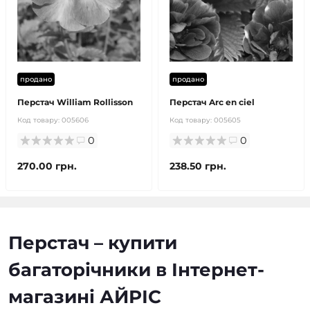
продано
продано
Перстач William Rollisson
Перстач Arc en ciel
Код товару:
005606
Код товару:
005605
0
0
270.00 грн.
238.50 грн.
Перстач – купити
багаторічники в Інтернет-
магазині АЙРІС