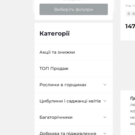
Код т
Виберіть фільтри
147
Категорії
Акції та знижки
ТОП Продаж
Рослини в горщиках
Ґ
Багаторічники в
Цибулини і саджанці квітів
ле
контейнерах
ко
ни
Тюльпани
Багаторічники
ма
Айстра в горщику
Декоративні кущі в
контейнерах
Багатоквіткові тюльпани
Нарциси
Гейхера
Добрива та підживлення