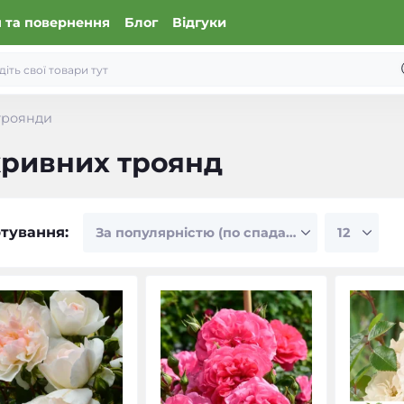
 та повернення
Блог
Відгуки
троянди
кривних троянд
тування: