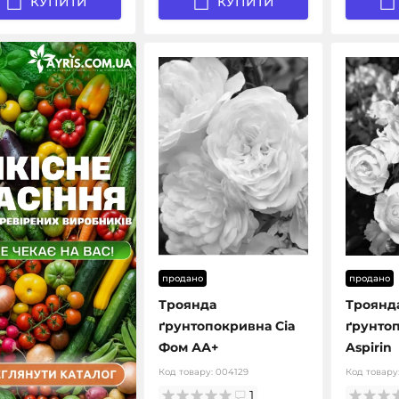
КУПИТИ
КУПИТИ
продано
продано
Троянда
Троянд
ґрунтопокривна Сіа
ґрунто
Фом АА+
Aspirin
Код товару:
004129
Код товару
1