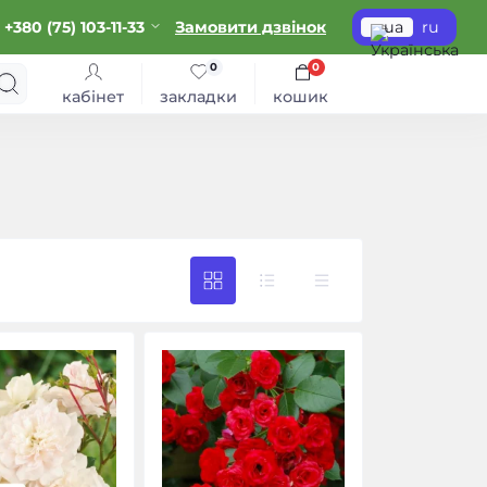
+380 (75) 103-11-33
Замовити дзвінок
ua
ru
0
0
кабінет
закладки
кошик