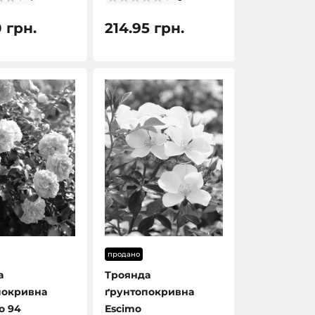
0 грн.
214.95 грн.
продано
а
Троянда
покривна
ґрунтопокривна
o 94
Escimo