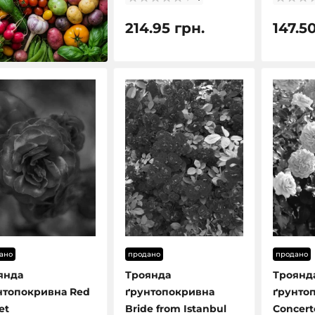
214.95 грн.
147.5
ано
продано
продано
янда
Троянда
Троянд
нтопокривна Red
ґрунтопокривна
ґрунто
et
Bride from Istanbul
Concert