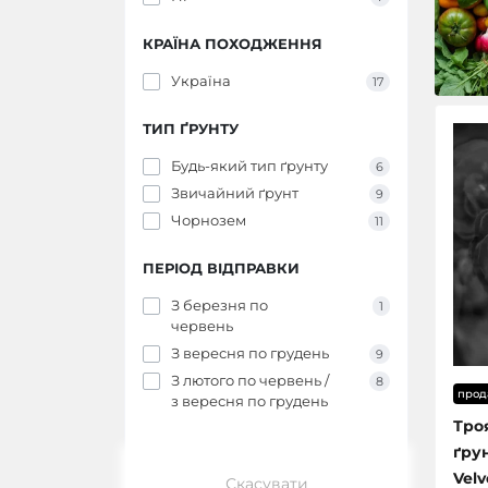
КРАЇНА ПОХОДЖЕННЯ
Україна
17
ТИП ҐРУНТУ
Будь-який тип ґрунту
6
Звичайний ґрунт
9
Чорнозем
11
ПЕРІОД ВІДПРАВКИ
З березня по
1
червень
З вересня по грудень
9
З лютого по червень /
8
прод
з вересня по грудень
Тро
ґру
Velv
Скасувати