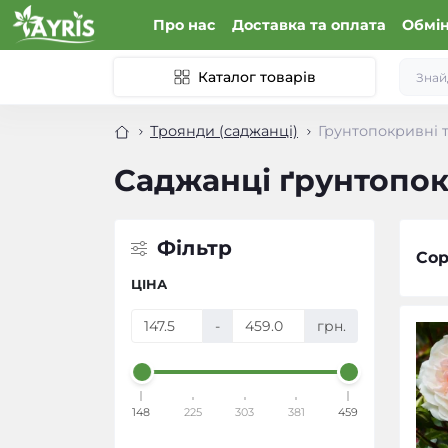
Про нас
Доставка та оплата
Обмін
Каталог товарів
Троянди (саджанці)
Грунтопокривні 
Саджанці ґрунтопо
Фільтр
Сор
ЦІНА
-
грн.
148
225
303
381
459