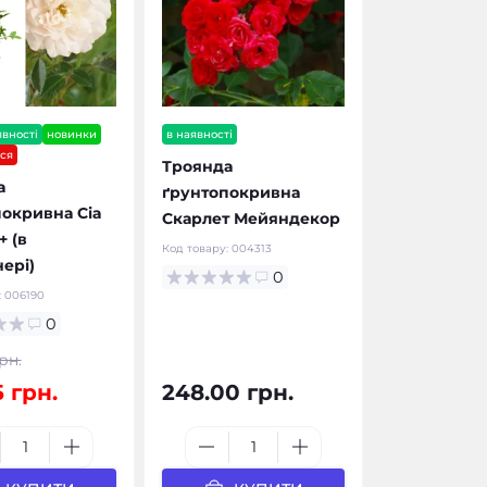
явності
новинки
в наявності
ься
Троянда
а
ґрунтопокривна
окривна Сіа
Скарлет Мейяндекор
 (в
Код товару:
004313
ері)
0
:
006190
0
рн.
5 грн.
248.00 грн.