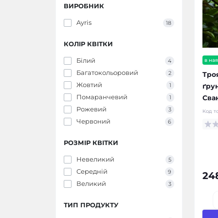
ВИРОБНИК
Ayris
18
КОЛІР КВІТКИ
Білий
в ная
4
Багатокольоровий
2
Тро
Жовтий
ґру
1
Помаранчевий
Сва
1
Рожевий
3
Код т
Червоний
6
РОЗМІР КВІТКИ
Невеликий
5
Середній
9
24
Великий
3
ТИП ПРОДУКТУ