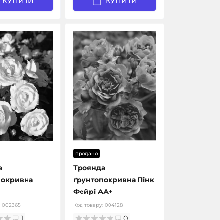
КУПИТИ
КУПИТИ
продано
а
Троянда
покривна
ґрунтопокривна Пінк
Фейрі АА+
:
002365
Код товару:
004128
1
0