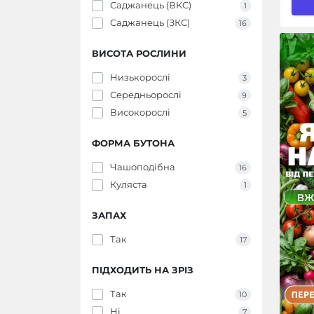
Саджанець (ВКС)
1
Саджанець (ЗКС)
16
ВИСОТА РОСЛИНИ
Низькорослі
3
Середньорослі
9
Високорослі
5
ФОРМА БУТОНА
Чашоподібна
16
Куляста
1
ЗАПАХ
Так
17
ПІДХОДИТЬ НА ЗРІЗ
Так
10
Ні
7