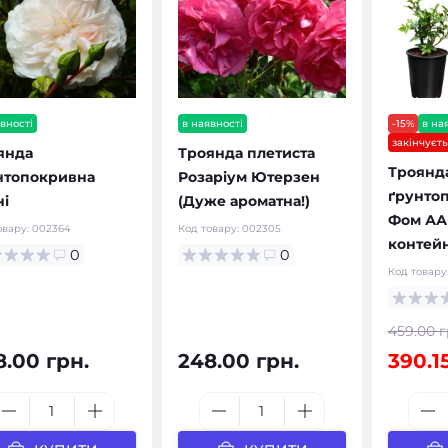
вності
в наявності
-15%
в на
закінчуєт
янда
Троянда плетиста
Троянд
нтопокривна
Розаріум Ютерзен
ґрунтоп
ні
(Дуже ароматна!)
Фом АА+
овару:
002364
Код товару:
002305
контейн
0
0
Код товару
459.00 г
8.00 грн.
248.00 грн.
390.1