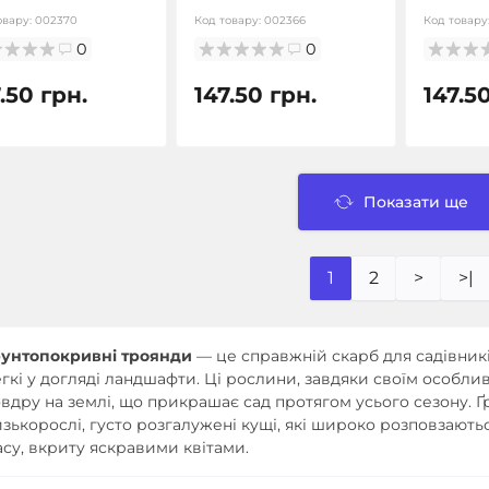
овару:
002370
Код товару:
002366
Код товару
0
0
.50 грн.
147.50 грн.
147.5
Показати ще
1
2
>
>|
рунтопокривні троянди
— це справжній скарб для садівників
гкі у догляді ландшафти. Ці рослини, завдяки своїм особли
вдру на землі, що прикрашає сад протягом усього сезону. 
зькорослі, густо розгалужені кущі, які широко розповзають
су, вкриту яскравими квітами.