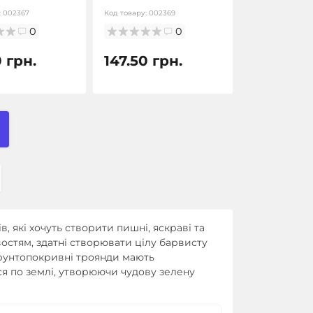
:
002367
Код товару:
002369
0
0
0 грн.
147.50 грн.
, які хочуть створити пишні, яскраві та
востям, здатні створювати цілу барвисту
Ґрунтопокривні троянди мають
ся по землі, утворюючи чудову зелену