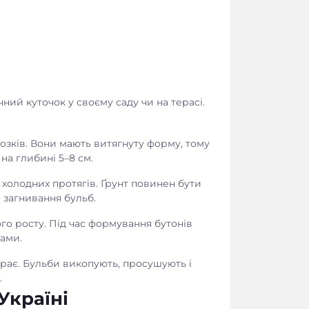
ний куточок у своєму саду чи на терасі.
зків. Вони мають витягнуту форму, тому
на глибині 5–8 см.
 холодних протягів. Ґрунт повинен бути
 загнивання бульб.
го росту. Під час формування бутонів
ами.
рає. Бульби викопують, просушують і
.
Україні