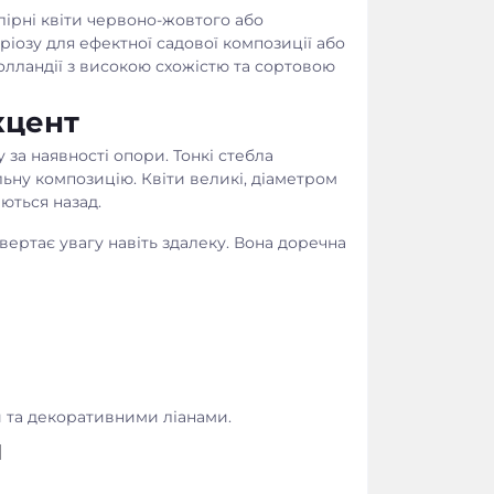
ірні квіти червоно-жовтого або
іозу для ефектної садової композиції або
олландії з високою схожістю та сортовою
кцент
у за наявності опори. Тонкі стебла
ьну композицію. Квіти великі, діаметром
ються назад.
вертає увагу навіть здалеку. Вона доречна
и та декоративними ліанами.
и