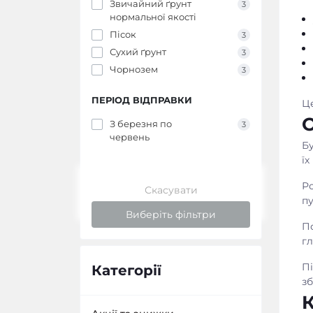
Звичайний ґрунт
3
нормальної якості
Пісок
3
Сухий ґрунт
3
Чорнозем
3
ПЕРІОД ВІДПРАВКИ
Це
О
З березня по
3
червень
Бу
їх
Ро
Скасувати
п
Виберіть фільтри
По
г
Пі
Категорії
зб
К