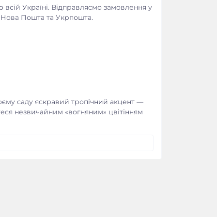
о всій Україні. Відправляємо замовлення у
ез Нова Пошта та Укрпошта.
оєму саду яскравий тропічний акцент —
теся незвичайним «вогняним» цвітінням