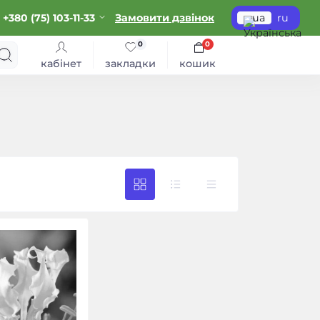
+380 (75) 103-11-33
Замовити дзвінок
ua
ru
0
0
кабінет
закладки
кошик