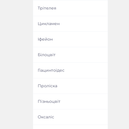
Ліатрис
Трітелея
Цикламен в горщику
Спараксіс
Цикламен
Арум
Іфейон
Штернбергія
Білоцвіт
Гіацинтоїдес
Проліска
Пізньоцвіт
Оксаліс