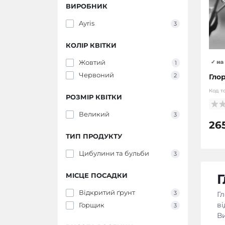
ВИРОБНИК
Ayris
3
КОЛІР КВІТКИ
Жовтий
✓ на
1
Червоний
2
Гло
Код т
РОЗМІР КВІТКИ
Великий
3
26
ТИП ПРОДУКТУ
Цибулини та бульби
3
Г
МІСЦЕ ПОСАДКИ
Відкритий ґрунт
3
Гл
ві
Горщик
3
Ви