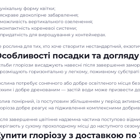
унікальну форму квітки;
яскраве двоколірне забарвлення;
можливість вертикального озеленення;
компактність кореневої системи;
придатність для вирощування у контейнерах.
 рослина для тих, хто хоче створити нестандартний, екзотич
собливості посадки та догляду
льби глоріози висаджують навесні після завершення заморо
 розміщують горизонтально у легкому, поживному субстраті 
слина потребує сонячного або добре освітленого місця без
ухким і добре дренованим — застій води може призвести до
лив помірний, із поступовим збільшенням у період активно
лоріоза добре реагує на підживлення комплексними добрив
сля завершення цвітіння надземна частина поступово відми
ерігають у сухому прохолодному місці до наступного сезону
упити глоріозу з доставкою по 