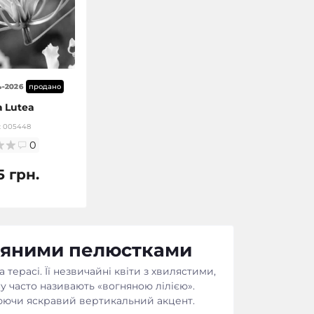
ь-2026
продано
а Lutea
:
005448
0
5 грн.
огняними пелюстками
 терасі. Її незвичайні квіти з хвилястими,
у часто називають «вогняною лілією».
рюючи яскравий вертикальний акцент.