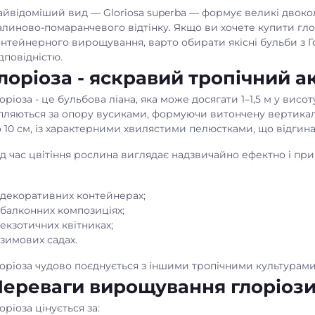
айвідоміший вид —
Gloriosa superba
— формує великі двокол
линово-помаранчевого відтінку. Якщо ви хочете купити глор
нтейнерного вирощування, варто обирати якісні бульби з Г
дповідністю.
лоріоза - яскравий тропічний а
оріоза - це бульбова ліана, яка може досягати 1–1,5 м у висот
іпляються за опору вусиками, формуючи витончену вертикал
 10 см, із характерними хвилястими пелюстками, що відгина
д час цвітіння рослина виглядає надзвичайно ефектно і при
декоративних контейнерах;
балконних композиціях;
екзотичних квітниках;
зимових садах.
лоріоза чудово поєднується з іншими тропічними культурам
Переваги вирощування глоріоз
оріоза цінується за: