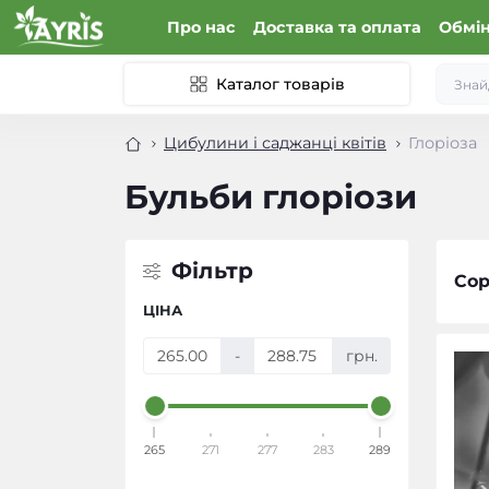
Про нас
Доставка та оплата
Обмін
Каталог товарів
Цибулини і саджанці квітів
Глоріоза
Бульби глоріози
Фільтр
Сор
ЦІНА
-
грн.
265
271
277
283
289