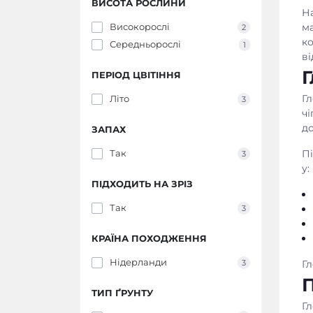
ВИСОТА РОСЛИНИ
Н
ма
Високорослі
2
ко
Середньорослі
1
ві
Г
ПЕРІОД ЦВІТІННЯ
Гл
Літо
3
ч
до
ЗАПАХ
Пі
Так
3
у:
ПІДХОДИТЬ НА ЗРІЗ
Так
3
КРАЇНА ПОХОДЖЕННЯ
Нідерланди
Г
3
ТИП ҐРУНТУ
Гл