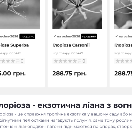
 осінь-2026
продано
✓ на осінь-2026
продано
✓ на осін
ріоза Superba
Глоріоза Carsonii
Глоріоз
овару:
005449
Код товару:
005447
Код товару
0
0
5.00 грн.
288.75 грн.
288.7
лоріоза - екзотична ліана з в
оріоза - це справжня тропічна екзотика у вашому саду або на
дігнутими пелюстками нагадують полум’я, саме тому рослин
тончені ліаноподібні пагони піднімаються по опорах, ство