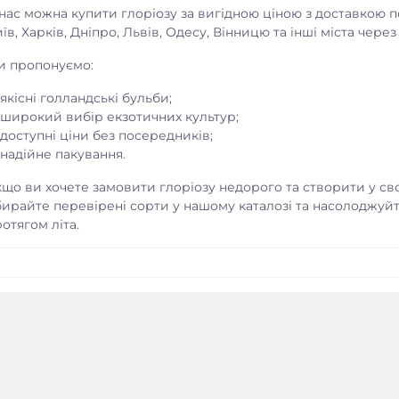
нас можна купити глоріозу за вигідною ціною з доставкою п
їв, Харків, Дніпро, Львів, Одесу, Вінницю та інші міста чер
и пропонуємо:
якісні голландські бульби;
широкий вибір екзотичних культур;
доступні ціни без посередників;
надійне пакування.
що ви хочете замовити глоріозу недорого та створити у св
бирайте перевірені сорти у нашому каталозі та насолоджуй
отягом літа.