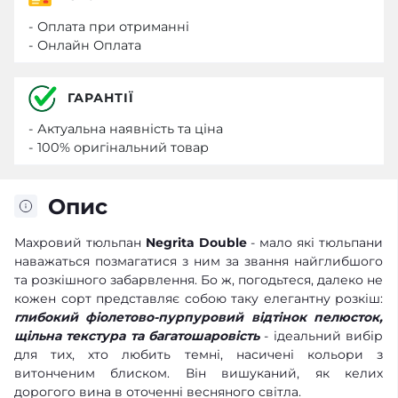
- Оплата при отриманні
- Онлайн Оплата
ГАРАНТІЇ
- Актуальна наявність та ціна
- 100% оригінальний товар
Опис
Махровий тюльпан
Negrita Double
- мало які тюльпани
наважаться позмагатися з ним за звання найглибшого
та розкішного забарвлення. Бо ж, погодьтеся, далеко не
кожен сорт представляє собою таку елегантну розкіш:
глибокий фіолетово-пурпуровий відтінок пелюсток,
щільна текстура та багатошаровість
- ідеальний вибір
для тих, хто любить темні, насичені кольори з
витонченим блиском. Він вишуканий, як келих
дорогого вина в оточенні весняного світла.