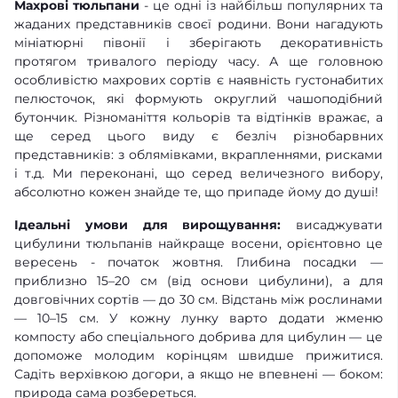
Махрові тюльпани
- це одні із найбільш популярних та
жаданих представників своєї родини. Вони нагадують
мініатюрні півонії і зберігають декоративність
протягом тривалого періоду часу. А ще головною
особливістю махрових сортів є наявність густонабитих
пелюсточок, які формують округлий чашоподібний
бутончик. Різноманіття кольорів та відтінків вражає, а
ще серед цього виду є безліч різнобарвних
представників: з облямівками, вкрапленнями, рисками
і т.д. Ми переконані, що серед величезного вибору,
абсолютно кожен знайде те, що припаде йому до душі!
Ідеальні умови для вирощування:
висаджувати
цибулини тюльпанів найкраще восени, орієнтовно це
вересень - початок жовтня. Глибина посадки —
приблизно 15–20 см (від основи цибулини), а для
довговічних сортів — до 30 см. Відстань між рослинами
— 10–15 см. У кожну лунку варто додати жменю
компосту або спеціального добрива для цибулин — це
допоможе молодим корінцям швидше прижитися.
Садіть верхівкою догори, а якщо не впевнені — боком:
природа сама розбереться.