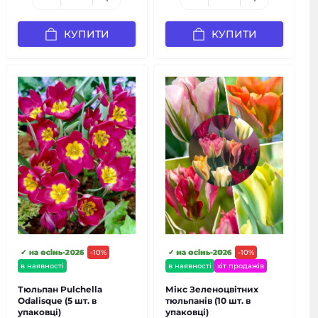
КУПИТИ
КУПИТИ
✓ на осінь-2026
-10%
✓ на осінь-2026
-10%
в наявності
в наявності
хіт продажів
Тюльпан Pulchella
Мікс Зеленоцвітних
Odalisque (5 шт. в
тюльпанів (10 шт. в
упаковці)
упаковці)