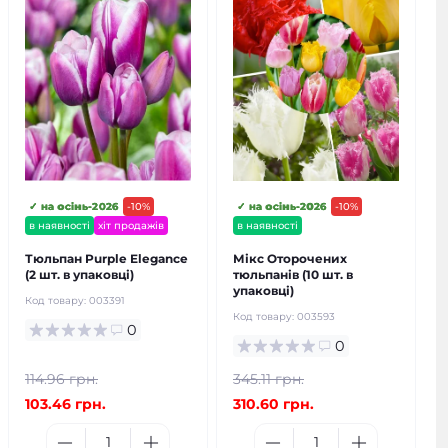
✓ на осінь-2026
-10%
✓ на осінь-2026
-10%
в наявності
хіт продажів
в наявності
Тюльпан Purple Elegance
Мікс Оторочених
(2 шт. в упаковці)
тюльпанів (10 шт. в
упаковці)
Код товару:
003391
Код товару:
003593
0
0
114.96 грн.
345.11 грн.
103.46 грн.
310.60 грн.