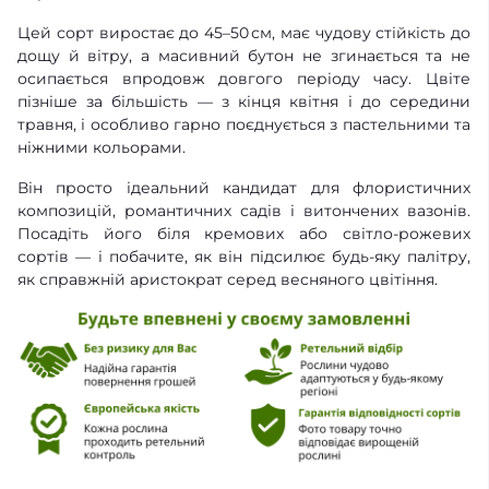
Цей сорт виростає до 45–50 см, має чудову стійкість до
дощу й вітру, а масивний бутон не згинається та не
осипається впродовж довгого періоду часу. Цвіте
пізніше за більшість — з кінця квітня і до середини
травня, і особливо гарно поєднується з пастельними та
ніжними кольорами.
Він просто ідеальний кандидат для флористичних
композицій, романтичних садів і витончених вазонів.
Посадіть його біля кремових або світло-рожевих
сортів — і побачите, як він підсилює будь-яку палітру,
як справжній аристократ серед весняного цвітіння.