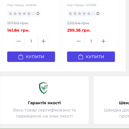
Код товару:
006656
Код товару:
003585
0
0
157.60 грн.
332.64 грн.
141.84 грн.
299.38 грн.
КУПИТИ
КУПИТИ
Гарантія якості
Шви
Весь товар сертифіковано та
Швидка дост
перевірене на знак якості
прот