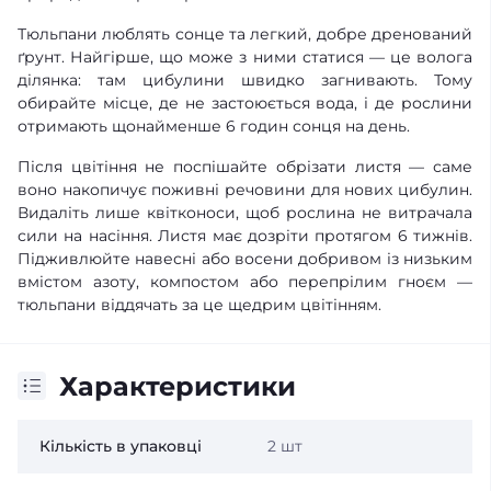
Тюльпани люблять сонце та легкий, добре дренований
ґрунт. Найгірше, що може з ними статися — це волога
ділянка: там цибулини швидко загнивають. Тому
обирайте місце, де не застоюється вода, і де рослини
отримають щонайменше 6 годин сонця на день.
Після цвітіння не поспішайте обрізати листя — саме
воно накопичує поживні речовини для нових цибулин.
Видаліть лише квітконоси, щоб рослина не витрачала
сили на насіння. Листя має дозріти протягом 6 тижнів.
Підживлюйте навесні або восени добривом із низьким
вмістом азоту, компостом або перепрілим гноєм —
тюльпани віддячать за це щедрим цвітінням.
Характеристики
Кількість в упаковці
2 шт