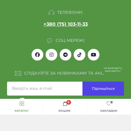
ТЕЛЕФОНИ:
+380 (75) 103-11-33
СОЦ МЕРЕЖІ:
НЕ ВИХОДИТЬ
ЗАМОВИТИ?
СЛІДКУЙТЕ ЗА НОВИНКАМИ ТА АКЦІЯМИ:
Підпишіться
Я прочитав
Обмін та повернення
і згоден з вимогами
0
0
каталог
кошик
закладки
ІНФОРМАЦІЯ
Каталог