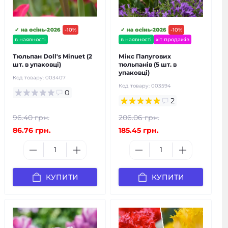
✓ на осінь-2026
-10%
✓ на осінь-2026
-10%
в наявності
в наявності
хіт продажів
Тюльпан Doll's Minuet (2
Мікс Папугових
шт. в упаковці)
тюльпанів (5 шт. в
упаковці)
Код товару:
003407
Код товару:
003594
0
2
96.40 грн.
206.06 грн.
86.76 грн.
185.45 грн.
КУПИТИ
КУПИТИ