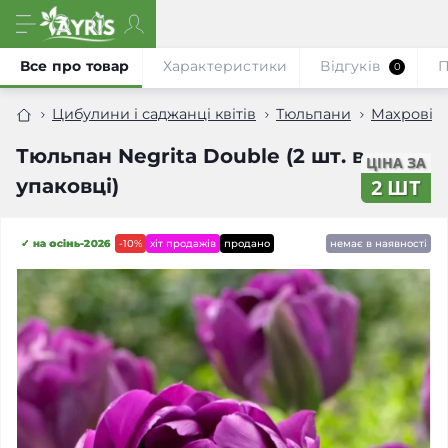
Все про товар
Характеристики
Відгуків
П
0
Цибулини і саджанці квітів
Тюльпани
Махрові 
Тюльпан Negrita Double (2 шт. в
ЦІНА ЗА
упаковці)
2 ШТ
✓ на осінь-2026
-10%
хіт продажів
продано
немає в наявності