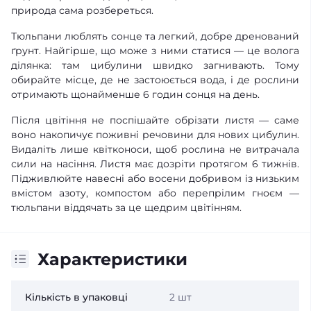
природа сама розбереться.
Тюльпани люблять сонце та легкий, добре дренований
ґрунт. Найгірше, що може з ними статися — це волога
ділянка: там цибулини швидко загнивають. Тому
обирайте місце, де не застоюється вода, і де рослини
отримають щонайменше 6 годин сонця на день.
Після цвітіння не поспішайте обрізати листя — саме
воно накопичує поживні речовини для нових цибулин.
Видаліть лише квітконоси, щоб рослина не витрачала
сили на насіння. Листя має дозріти протягом 6 тижнів.
Підживлюйте навесні або восени добривом із низьким
вмістом азоту, компостом або перепрілим гноєм —
тюльпани віддячать за це щедрим цвітінням.
Характеристики
Кількість в упаковці
2 шт