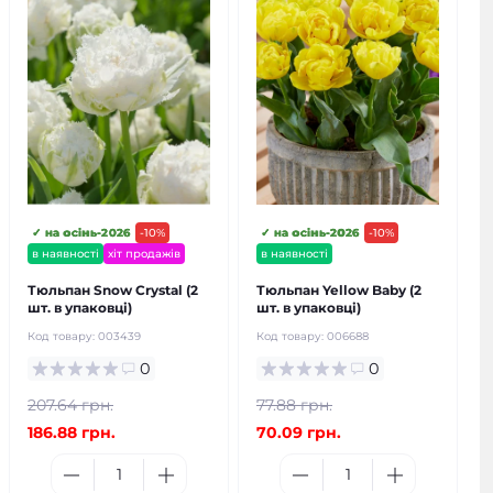
✓ на осінь-2026
-10%
✓ на осінь-2026
-10%
в наявності
хіт продажів
в наявності
Тюльпан Snow Crystal (2
Тюльпан Yellow Baby (2
шт. в упаковці)
шт. в упаковці)
Код товару:
003439
Код товару:
006688
0
0
207.64 грн.
77.88 грн.
186.88 грн.
70.09 грн.