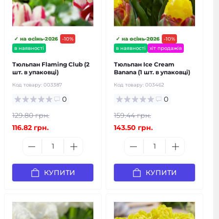
✓ на осінь-2026
-10%
✓ на осінь-2026
-10%
в наявності
в наявності
хіт продажів
Тюльпан Flaming Club (2
Тюльпан Ice Cream
шт. в упаковці)
Banana (1 шт. в упаковці)
Код товару:
003387
Код товару:
003462
0
0
129.80 грн.
159.44 грн.
116.82 грн.
143.50 грн.
КУПИТИ
КУПИТИ