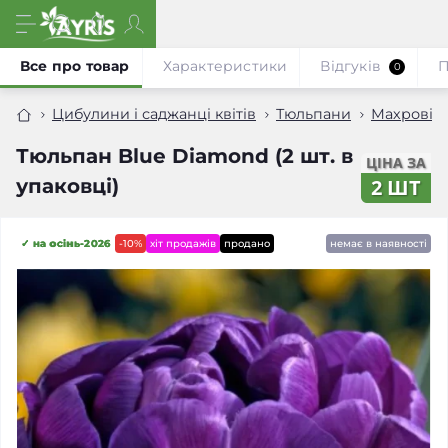
Все про товар
Характеристики
Відгуків
П
0
Цибулини і саджанці квітів
Тюльпани
Махрові 
Тюльпан Blue Diamond (2 шт. в
ЦІНА ЗА
упаковці)
2 ШТ
✓ на осінь-2026
-10%
хіт продажів
продано
немає в наявності