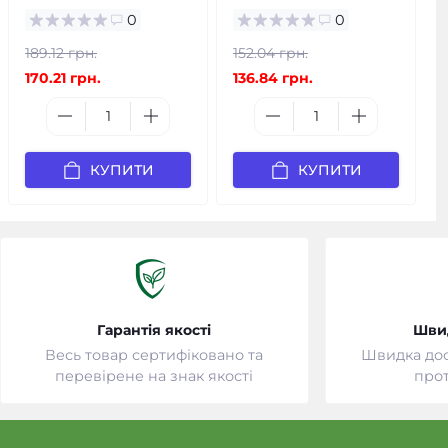
0
0
189.12 грн.
152.04 грн.
170.21 грн.
136.84 грн.
КУПИТИ
КУПИТИ
Гарантія якості
Шви
Весь товар сертифіковано та
Швидка дост
перевірене на знак якості
прот