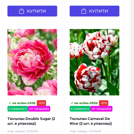
КУПИТИ
КУПИТИ
✓ на осінь-2026
-10%
✓ на осінь-2026
-10%
в наявності
хіт продажів
в наявності
хіт продажів
Тюльпан Double Sugar (2
Тюльпан Carnaval De
шт. в упаковці)
Nice (2 шт. в упаковці)
Код товару:
003453
Код товару:
003448