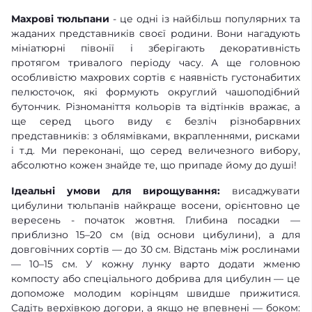
Махрові тюльпани
- це одні із найбільш популярних та
жаданих представників своєї родини. Вони нагадують
мініатюрні півонії і зберігають декоративність
протягом тривалого періоду часу. А ще головною
особливістю махрових сортів є наявність густонабитих
пелюсточок, які формують округлий чашоподібний
бутончик. Різноманіття кольорів та відтінків вражає, а
ще серед цього виду є безліч різнобарвних
представників: з облямівками, вкрапленнями, рисками
і т.д. Ми переконані, що серед величезного вибору,
абсолютно кожен знайде те, що припаде йому до душі!
Ідеальні умови для вирощування:
висаджувати
цибулини тюльпанів найкраще восени, орієнтовно це
вересень - початок жовтня. Глибина посадки —
приблизно 15–20 см (від основи цибулини), а для
довговічних сортів — до 30 см. Відстань між рослинами
— 10–15 см. У кожну лунку варто додати жменю
компосту або спеціального добрива для цибулин — це
допоможе молодим корінцям швидше прижитися.
Садіть верхівкою догори, а якщо не впевнені — боком: