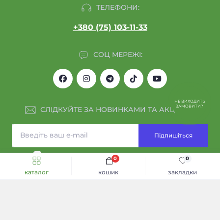
ТЕЛЕФОНИ:
+380 (75) 103-11-33
СОЦ МЕРЕЖІ:
НЕ ВИХОДИТЬ
ЗАМОВИТИ?
СЛІДКУЙТЕ ЗА НОВИНКАМИ ТА АКЦІЯМИ:
Підпишіться
Я прочитав
Обмін та повернення
і згоден з вимогами
0
0
каталог
кошик
закладки
ІНФОРМАЦІЯ
Каталог
Договір оферти
КОНТАКТИ ТА АДРЕСА
Політика конфіденційності