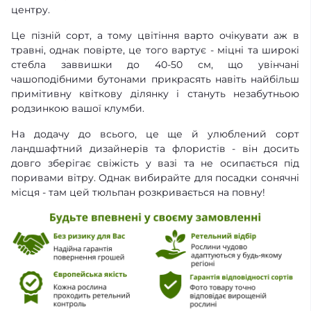
центру.
Це пізній сорт, а тому цвітіння варто очікувати аж в
травні, однак повірте, це того вартує - міцні та широкі
стебла заввишки до 40-50 см, що увінчані
чашоподібними бутонами прикрасять навіть найбільш
примітивну квіткову ділянку і стануть незабутньою
родзинкою вашої клумби.
На додачу до всього, це ще й улюблений сорт
ландшафтний дизайнерів та флористів - він досить
довго зберігає свіжість у вазі та не осипається під
поривами вітру. Однак вибирайте для посадки сонячні
місця - там цей тюльпан розкривається на повну!