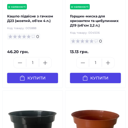
в наявності
в наявності
Кашпо підвісне з гачком
Горщик-миска для
Д23 (жовтий, об'єм 4 л.)
хризантем та цибулинних
Д19 (об'єм 2,2 л.)
Код товару:
005888
Код товару:
004506
0
0
46.20 грн.
13.13 грн.
КУПИТИ
КУПИТИ