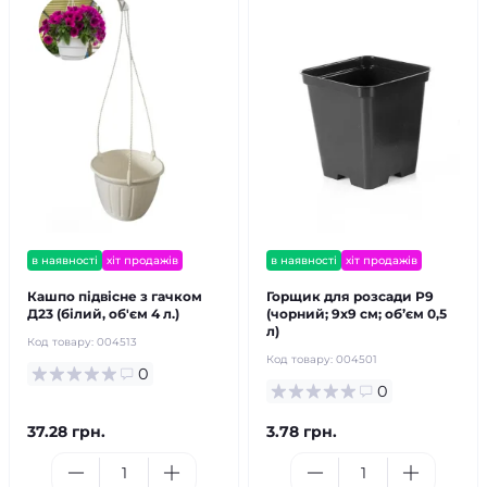
в наявності
хіт продажів
в наявності
хіт продажів
Кашпо підвісне з гачком
Горщик для розсади Р9
Д23 (білий, об'єм 4 л.)
(чорний; 9х9 см; обʼєм 0,5
л)
Код товару:
004513
Код товару:
004501
0
0
37.28 грн.
3.78 грн.