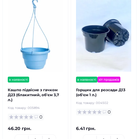
в наявності
в наявності
хіт продажів
Кашпо підвісне з гачком
Горщик для розсади Д13
Д23 (блакитний, об'єм 3,7
(об'єм 1 л.)
л.)
Код товару:
004502
Код товару:
005894
0
0
46.20 грн.
6.41 грн.