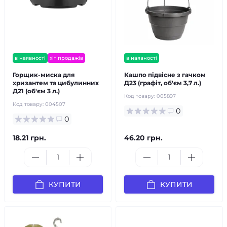
в наявності
хіт продажів
в наявності
Горщик-миска для
Кашпо підвісне з гачком
хризантем та цибулинних
Д23 (графіт, об'єм 3,7 л.)
Д21 (об'єм 3 л.)
Код товару:
005897
Код товару:
004507
0
0
18.21 грн.
46.20 грн.
КУПИТИ
КУПИТИ