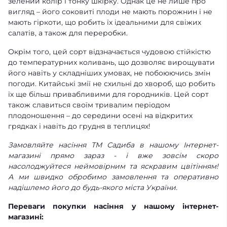
зелений колір і тонку шкірку. Однак це не лише про
вигляд – його соковиті плоди не мають порожнин і не
мають гіркоти, що робить їх ідеальними для свіжих
салатів, а також для переробки.
Окрім того, цей сорт відзначається чудовою стійкістю
до температурних коливань, що дозволяє вирощувати
його навіть у складніших умовах, не побоюючись змін
погоди. Китайські змії не схильні до хвороб, що робить
їх ще більш привабливими для городників. Цей сорт
також славиться своїм тривалим періодом
плодоношення – до середини осені на відкритих
грядках і навіть до грудня в теплицях!
Замовляйте насіння ТМ Садиба в нашому Інтернет-
магазині прямо зараз - і вже зовсім скоро
насолоджуйтеся неймовірним та яскравим цвітінням!
А ми швидко обробимо замовлення та оперативно
надішлемо його до будь-якого міста України.
Переваги покупки насіння у нашому інтернет-
магазині: