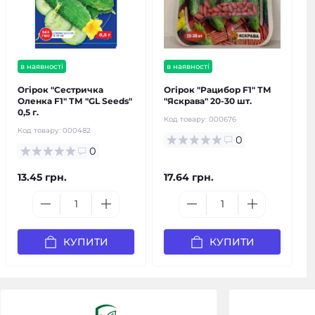
в наявності
в наявності
Огірок "Сестричка
Огірок "Рацибор F1" ТМ
Оленка F1" ТМ "GL Seeds"
"Яскрава" 20-30 шт.
0,5 г.
Код товару:
000676
Код товару:
000482
0
0
13.45 грн.
17.64 грн.
КУПИТИ
КУПИТИ