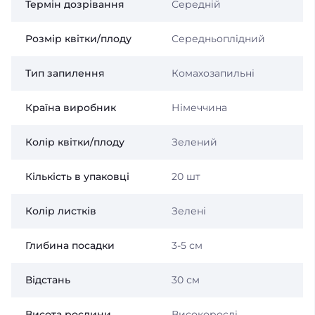
Термін дозрівання
Середній
Розмір квітки/плоду
Середньоплідний
Тип запилення
Комахозапильні
Країна виробник
Німеччина
Колір квітки/плоду
Зелений
Кількість в упаковці
20 шт
Колір листків
Зелені
Глибина посадки
3-5 см
Відстань
30 см
Висота рослини
Високорослі