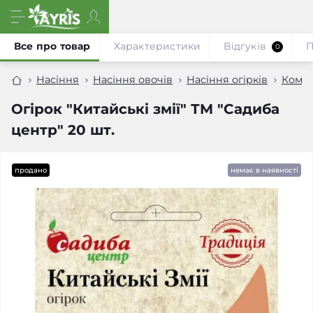
Все про товар
Характеристики
Відгуків
П
0
Насіння
Насіння овочів
Насіння огірків
Комах
Огірок "Китайські змії" ТМ "Садиба
центр" 20 шт.
продано
немає в наявності