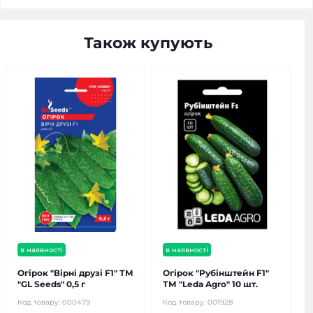
Також купують
в наявності
в наявності
Огірок "Вірні друзі F1" ТМ
Огірок "Рубінштейн F1"
"GL Seeds" 0,5 г
ТМ "Leda Agro" 10 шт.
Код товару:
000479
Код товару:
001928