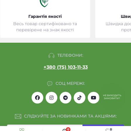
Гарантія якості
Шви
Весь товар сертифіковано та
Швидка дост
перевірене на знак якості
прот
ТЕЛЕФОНИ:
+380 (75) 103-11-33
СОЦ МЕРЕЖІ:
НЕ ВИХОДИТЬ
ЗАМОВИТИ?
СЛІДКУЙТЕ ЗА НОВИНКАМИ ТА АКЦІЯМИ:
0
0