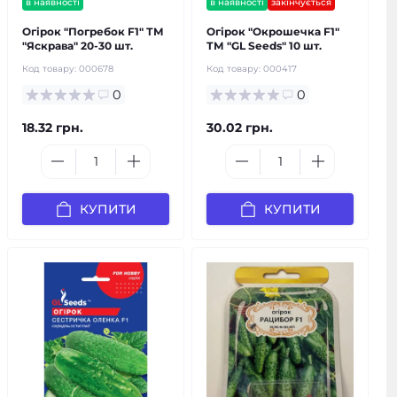
в наявності
в наявності
закінчується
Огірок "Погребок F1" ТМ
Огірок "Окрошечка F1"
"Яскрава" 20-30 шт.
ТМ "GL Seeds" 10 шт.
Код товару:
000678
Код товару:
000417
0
0
18.32 грн.
30.02 грн.
КУПИТИ
КУПИТИ