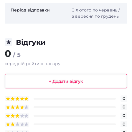
Період відправки
З лютого по червень /
з вересня по грудень
Відгуки
0
/ 5
середній рейтинг товару
+ Додати відгук
0
0
0
0