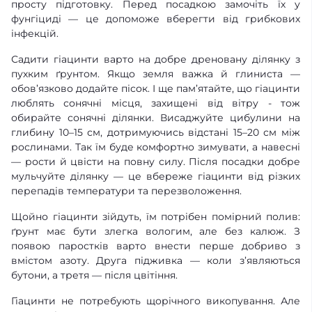
просту підготовку. Перед посадкою замочіть їх у
фунгіциді — це допоможе вберегти від грибкових
інфекцій.
Садити гіацинти варто на добре дреновану ділянку з
пухким ґрунтом. Якщо земля важка й глиниста —
обов’язково додайте пісок. І ще пам’ятайте, що гіацинти
люблять сонячні місця, захищені від вітру - тож
обирайте сонячні ділянки. Висаджуйте цибулини на
глибину 10–15 см, дотримуючись відстані 15–20 см між
рослинами. Так їм буде комфортно зимувати, а навесні
— рости й цвісти на повну силу. Після посадки добре
мульчуйте ділянку — це вбереже гіацинти від різких
перепадів температури та перезволоження.
Щойно гіацинти зійдуть, їм потрібен помірний полив:
ґрунт має бути злегка вологим, але без калюж. З
появою паростків варто внести перше добриво з
вмістом азоту. Друга підживка — коли з’являються
бутони, а третя — після цвітіння.
Гіацинти не потребують щорічного викопування. Але