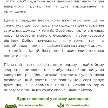
сягати 20-30 см, а тому вона ідеально підходить як для
відкритого грунту, так і для вирощування в
приміщенні.
Цвіте в середині весни, коли вже тепло, але ще не
спекотно, і цей сорт ідеально підходить для створення
затишних, домашніх клумб. Особливо гарно виглядає
поруч із сортами ніжного бузкового чи абрикосового
відтінку. Добре почувається як у ґрунті, так і в
контейнерах — хоч на підвіконні, хоч на ганку. А аромат
— м’який, лагідний, без різкості, такий, який хочеться
вдихати довго.
Після цвітіння не зрізайте листя одразу — дайте йому
змарніти природно, тоді цибулина набере силу на
наступний рік. Для вигонки підходить чудово: після
охолодження й достатнього поливу цей сорт дарує
дуже пишне й ароматне цвітіння. Особливо гарно
виглядає в глиняних кашпо або кошиках із мохом.