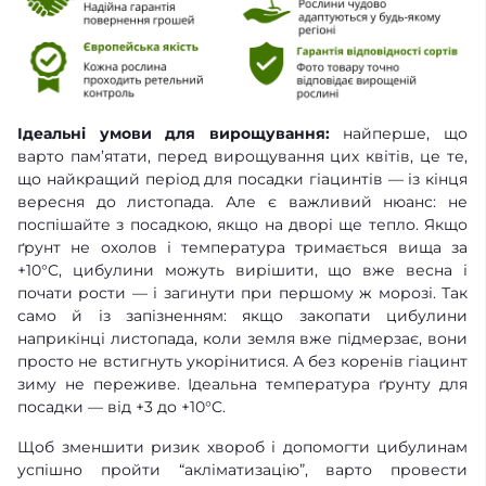
Ідеальні умови для вирощування:
найперше, що
варто пам’ятати, перед вирощування цих квітів, це те,
що найкращий період для посадки гіацинтів — із кінця
вересня до листопада. Але є важливий нюанс: не
поспішайте з посадкою, якщо на дворі ще тепло. Якщо
ґрунт не охолов і температура тримається вища за
+10°C, цибулини можуть вирішити, що вже весна і
почати рости — і загинути при першому ж морозі. Так
само й із запізненням: якщо закопати цибулини
наприкінці листопада, коли земля вже підмерзає, вони
просто не встигнуть укорінитися. А без коренів гіацинт
зиму не переживе. Ідеальна температура ґрунту для
посадки — від +3 до +10°C.
Щоб зменшити ризик хвороб і допомогти цибулинам
успішно пройти “акліматизацію”, варто провести