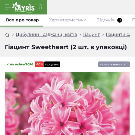
Все про товар
Характеристики
Відгуків
П
0
Цибулини і саджанці квітів
Гіацинт
Гіацинти сад
Гіацинт Sweetheart (2 шт. в упаковці)
✓ на осінь-2026
-10%
продано
немає в наявності