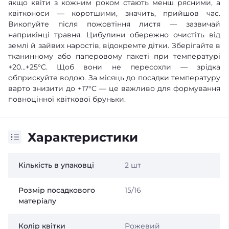
якщо квіти з кожним роком стають менш рясними, а
квітконоси — коротшими, значить, прийшов час.
Викопуйте після пожовтіння листя — зазвичай
наприкінці травня. Цибулини обережно очистіть від
землі й зайвих наростів, відокремте дітки. Зберігайте в
тканинному або паперовому пакеті при температурі
+20…+25°C. Щоб вони не пересохли — зрідка
обприскуйте водою. За місяць до посадки температуру
варто знизити до +17°C — це важливо для формування
повноцінної квіткової бруньки.
Характеристики
Кількість в упаковці
2 шт
Розмір посадкового
15/16
матеріалу
Колір квітки
Рожевий