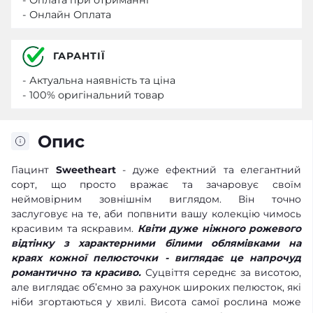
- Онлайн Оплата
ГАРАНТІЇ
- Актуальна наявність та ціна
- 100% оригінальний товар
Опис
Гіацинт
Sweetheart
- дуже ефектний та елегантний
сорт, що просто вражає та зачаровує своїм
неймовірним зовнішнім виглядом. Він точно
заслуговує на те, аби попвнити вашу колекцію чимось
красивим та яскравим.
Квіти дуже ніжного рожевого
відтінку з характерними білими облямівками на
краях кожної пелюсточки - виглядає це напрочуд
романтично та красиво.
Суцвіття середнє за висотою,
але виглядає об’ємно за рахунок широких пелюсток, які
ніби згортаються у хвилі. Висота самої рослина може