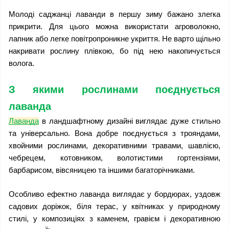
Молоді саджанці лаванди в першу зиму бажано злегка 
прикрити. Для цього можна використати агроволокно, 
лапник або легке повітропроникне укриття. Не варто щільно 
накривати рослину плівкою, бо під нею накопичується 
волога.
З якими рослинами поєднується 
лаванда
Лаванда
 в ландшафтному дизайні виглядає дуже стильно 
та універсально. Вона добре поєднується з трояндами, 
хвойними рослинами, декоративними травами, шавлією, 
чебрецем, котовником, волотистими гортензіями, 
барбарисом, вівсяницею та іншими багаторічниками.
Особливо ефектно лаванда виглядає у бордюрах, уздовж 
садових доріжок, біля терас, у квітниках у природному 
стилі, у композиціях з каменем, гравієм і декоративною 