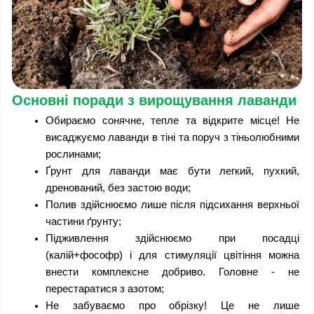
Основні поради з вирощування лаванди
Обираємо сонячне, тепле та відкрите місце! Не 
висаджуємо лаванди в тіні та поруч з тіньолюбними 
рослинами; 
Ґрунт для лаванди має бути легкий, пухкий, 
дренований, без застою води;
Полив здійснюємо лише після підсихання верхньої 
частини ґрунту;
Підживлення здійснюємо при посадці 
(калій+фософр) і для стимуляції цвітіння можна 
внести комплексне добриво. Головне - не 
перестаратися з азотом; 
Не забуваємо про обрізку! Це не лише 