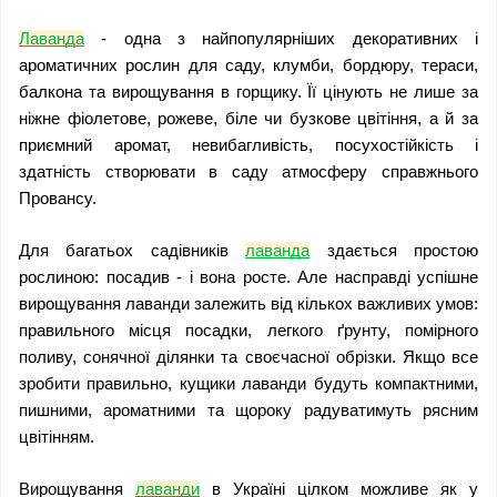
Лаванда
 - одна з найпопулярніших декоративних і 
ароматичних рослин для саду, клумби, бордюру, тераси, 
балкона та вирощування в горщику. Її цінують не лише за 
ніжне фіолетове, рожеве, біле чи бузкове цвітіння, а й за 
приємний аромат, невибагливість, посухостійкість і 
здатність створювати в саду атмосферу справжнього 
Провансу.
Для багатьох садівників 
лаванда
 здається простою 
рослиною: посадив - і вона росте. Але насправді успішне 
вирощування лаванди залежить від кількох важливих умов: 
правильного місця посадки, легкого ґрунту, помірного 
поливу, сонячної ділянки та своєчасної обрізки. Якщо все 
зробити правильно, кущики лаванди будуть компактними, 
пишними, ароматними та щороку радуватимуть рясним 
цвітінням.
Вирощування 
лаванди
 в Україні цілком можливе як у 