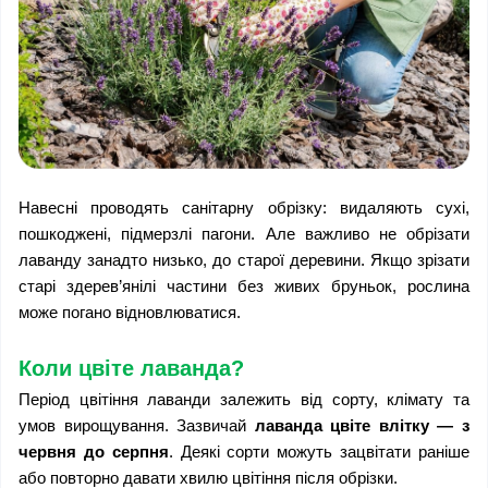
Навесні проводять санітарну обрізку: видаляють сухі, 
пошкоджені, підмерзлі пагони. Але важливо не обрізати 
лаванду занадто низько, до старої деревини. Якщо зрізати 
старі здерев’янілі частини без живих бруньок, рослина 
може погано відновлюватися.
Коли цвіте лаванда?
Період цвітіння лаванди залежить від сорту, клімату та 
умов вирощування. Зазвичай 
лаванда цвіте влітку — з 
червня до серпня
. Деякі сорти можуть зацвітати раніше 
або повторно давати хвилю цвітіння після обрізки.