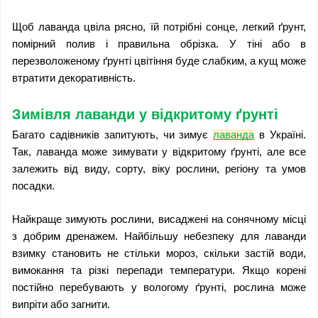
Щоб лаванда цвіла рясно, їй потрібні сонце, легкий ґрунт, 
помірний полив і правильна обрізка. У тіні або в 
перезволоженому ґрунті цвітіння буде слабким, а кущ може 
втратити декоративність.
Зимівля лаванди у відкритому ґрунті
Багато садівників запитують, чи зимує 
лаванда
 в Україні. 
Так, лаванда може зимувати у відкритому ґрунті, але все 
залежить від виду, сорту, віку рослини, регіону та умов 
посадки.
Найкраще зимують рослини, висаджені на сонячному місці 
з добрим дренажем. Найбільшу небезпеку для лаванди 
взимку становить не стільки мороз, скільки застій води, 
вимокання та різкі перепади температури. Якщо корені 
постійно перебувають у вологому ґрунті, рослина може 
випріти або загнити.