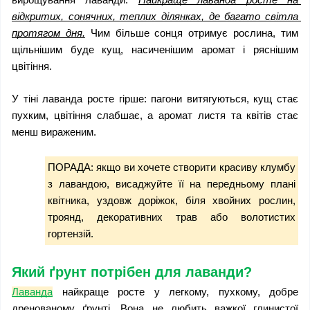
відкритих, сонячних, теплих ділянках, де багато світла 
протягом дня.
 Чим більше сонця отримує рослина, тим 
щільнішим буде кущ, насиченішим аромат і ряснішим 
цвітіння.
У тіні лаванда росте гірше: пагони витягуються, кущ стає 
пухким, цвітіння слабшає, а аромат листя та квітів стає 
менш вираженим. 
ПОРАДА: якщо ви хочете створити красиву клумбу 
з лавандою, висаджуйте її на передньому плані 
квітника, уздовж доріжок, біля хвойних рослин, 
троянд, декоративних трав або волотистих 
гортензій. 
Який ґрунт потрібен для лаванди?
Лаванда
 найкраще росте у легкому, пухкому, добре 
дренованому ґрунті. Вона не любить важкої глинистої 