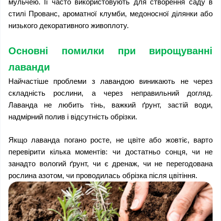
мульчею. Її часто використовують для створення саду в 
стилі Прованс, ароматної клумби, медоносної ділянки або 
низького декоративного живоплоту.
Основні помилки при вирощуванні 
лаванди
Найчастіше проблеми з лавандою виникають не через 
складність рослини, а через неправильний догляд. 
Лаванда не любить тінь, важкий ґрунт, застій води, 
надмірний полив і відсутність обрізки.
Якщо лаванда погано росте, не цвіте або жовтіє, варто 
перевірити кілька моментів: чи достатньо сонця, чи не 
занадто вологий ґрунт, чи є дренаж, чи не перегодована 
рослина азотом, чи проводилась обрізка після цвітіння.