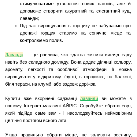
стимулюватиме утворення нових пагонів, але й 
допоможе створити акуратний та елегантний кущ 
лаванди;
Під час вирощування в горщику не забуваємо про 
дренаж! горщик ставимо на сонячне місце та 
контролюємо полив. 
Лаванда
 — це рослина, яка здатна змінити вигляд саду 
навіть без складного догляду. Вона додає ділянці кольору, 
аромату, легкості та особливої атмосфери. Її можна 
вирощувати у відкритому ґрунті, в горщиках, на балконі, 
біля тераси, на клумбі або вздовж доріжок.
Купити вже вкорінені саджанці 
лаванди
 ви можете в 
нашому Інтернет-магазині АЙРІС. Спробуйте обрати сорт, 
який підійде саме вам - і насолоджуйтесь неймовірним 
цвітіння протягом всього літа.
Якщо правильно обрати місце, не заливати рослину, 