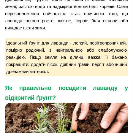
землі, застою води та надмірної вологи біля коренів. Саме 
перезволоження найчастіше стає причиною того, що 
лаванда погано росте, жовтіє, чорніє біля основи або 
випадає після зими.
Ідеальний ґрунт для лаванди - легкий, повітропроникний, 
помірно родючий, з нейтральною або слаболужною 
реакцією. Якщо земля на ділянці важка, її бажано 
покращити: додати пісок, дрібний гравій, перліт або інший 
дренажний матеріал.
Як правильно посадити лаванду у 
відкритий ґрунт?