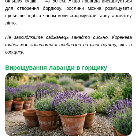
більших кущів — 40–50 см. Якщо лаванда висаджується 
для створення бордюру, рослини можна розміщувати 
щільніше, щоб з часом вони сформували гарну ароматну 
лінію.
Не заглиблюйте саджанець занадто сильно. Коренева 
шийка має залишатися приблизно на рівні ґрунту, як і в 
горщику.
Вирощування лаванди в горщику