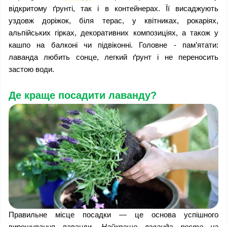
відкритому ґрунті, так і в контейнерах. Її висаджують 
уздовж доріжок, біля терас, у квітниках, рокаріях, 
альпійських гірках, декоративних композиціях, а також у 
кашпо на балконі чи підвіконні. Головне - пам’ятати: 
лаванда любить сонце, легкий ґрунт і не переносить 
застою води.
Де краще посадити лаванду?
Правильне місце посадки — це основа успішного 
вирощування лаванди. 
Найкраще лаванда росте на 