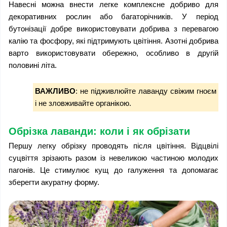
Навесні можна внести легке комплексне добриво для 
декоративних рослин або багаторічників. У період 
бутонізації добре використовувати добрива з перевагою 
калію та фосфору, які підтримують цвітіння. Азотні добрива 
варто використовувати обережно, особливо в другій 
половині літа.
ВАЖЛИВО
: не підживлюйте лаванду свіжим гноєм 
і не зловживайте органікою. 
Обрізка лаванди: коли і як обрізати
Першу легку обрізку проводять після цвітіння. Відцвілі 
суцвіття зрізають разом із невеликою частиною молодих 
пагонів. Це стимулює кущ до галуження та допомагає 
зберегти акуратну форму.