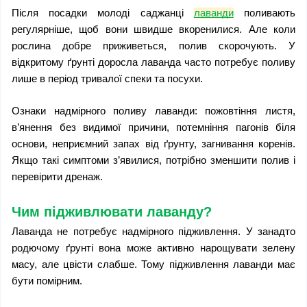
Після посадки молоді саджанці 
лаванди
 поливають 
регулярніше, щоб вони швидше вкоренилися. Але коли 
рослина добре приживеться, полив скорочують. У 
відкритому ґрунті доросла лаванда часто потребує поливу 
лише в період тривалої спеки та посухи.
Ознаки надмірного поливу лаванди: пожовтіння листя, 
в’янення без видимої причини, потемніння пагонів біля 
основи, неприємний запах від ґрунту, загнивання коренів. 
Якщо такі симптоми з’явилися, потрібно зменшити полив і 
перевірити дренаж.
Чим підживлювати лаванду?
Лаванда не потребує надмірного підживлення. У занадто 
родючому ґрунті вона може активно нарощувати зелену 
масу, але цвісти слабше. Тому підживлення лаванди має 
бути помірним.