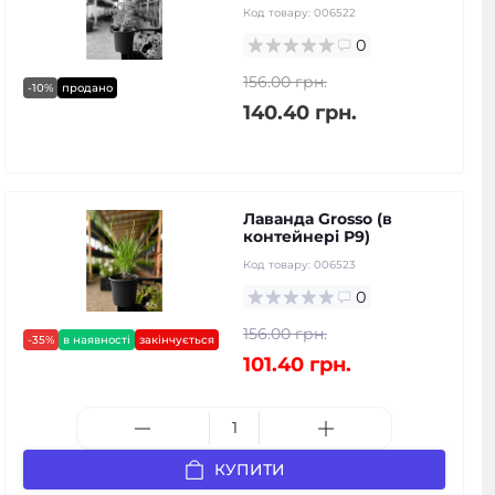
Код товару:
006522
0
156.00 грн.
-10%
продано
140.40 грн.
Лаванда Grosso (в
контейнері Р9)
Код товару:
006523
0
156.00 грн.
-35%
в наявності
закінчується
101.40 грн.
КУПИТИ