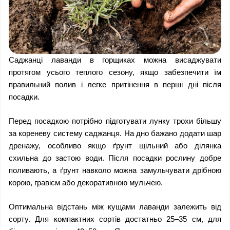
Саджанці лаванди в горщиках можна висаджувати 
протягом усього теплого сезону, якщо забезпечити їм 
правильний полив і легке притінення в перші дні після 
посадки.
Перед посадкою потрібно підготувати лунку трохи більшу 
за кореневу систему саджанця. На дно бажано додати шар 
дренажу, особливо якщо ґрунт щільний або ділянка 
схильна до застою води. Після посадки рослину добре 
поливають, а ґрунт навколо можна замульчувати дрібною 
корою, гравієм або декоративною мульчею.
Оптимальна відстань між кущами лаванди залежить від 
сорту. Для компактних сортів достатньо 25–35 см, для 