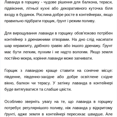
Лаванда в горщику - чудове рішення для балкона, тераси, 
підвіконня, літньої кухні або декоративного куточка біля 
входу в будинок. Рослина добре росте в контейнерах, якщо 
правильно підібрати горщик, ґрунт і режим поливу.
Для вирощування лаванди в горщику обов’язково потрібен 
контейнер з дренажними отворами. На дно слід насипати 
шар керамзиту, дрібного гравію або іншого дренажу. Ґрунт 
має бути легким, пухким і не надто вологим. Якщо земля 
постійно мокра, коріння лаванди може загнивати.
Горщик з лавандою краще ставити на сонячне місце: 
південне, південно-західне або добре освітлене східне 
вікно, балкон чи терасу. У затінку лаванда в контейнері 
буде витягуватися та слабше цвісти.
Особливо зверніть увагу на те, що лаванда в горщику 
потребує регулярнішого поливу, ніж лаванда у відкритому 
ґрунті, адже земля в контейнері пересихає швидше. Але 