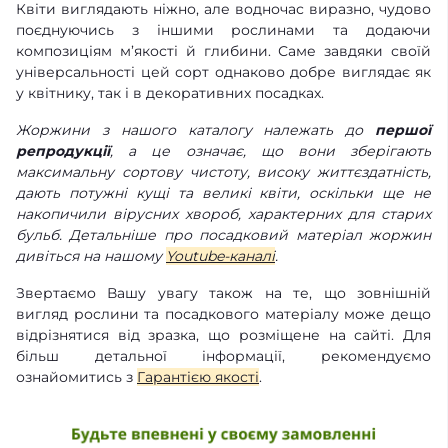
Квіти виглядають ніжно, але водночас виразно, чудово
поєднуючись з іншими рослинами та додаючи
композиціям м’якості й глибини. Саме завдяки своїй
універсальності цей сорт однаково добре виглядає як
у квітнику, так і в декоративних посадках.
Жоржини з нашого каталогу належать до
першої
репродукції
, а це означає, що вони зберігають
максимальну сортову чистоту, високу життєздатність,
дають потужні кущі та великі квіти, оскільки ще не
накопичили вірусних хвороб, характерних для старих
бульб. Детальніше про посадковий матеріал жоржин
дивіться на нашому
Youtube-каналі
.
Звертаємо Вашу увагу також на те, що зовнішній
вигляд рослини та посадкового матеріалу може дещо
відрізнятися від зразка, що розміщене на сайті. Для
більш детальної інформації, рекомендуємо
ознайомитись з
Гарантією якості
.