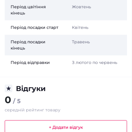
Період цвітіння
Жовтень
кінець
Період посадки старт
Квітень
Період посадки
Травень
кінець
Період відправки
З лютого по червень
Відгуки
0
/ 5
середній рейтинг товару
+ Додати відгук