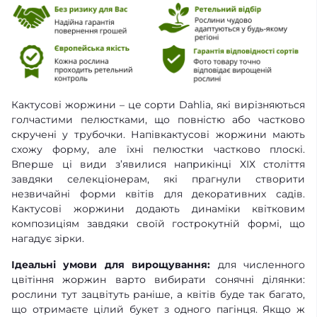
Кактусові жоржини – це сорти Dahlia, які вирізняються
голчастими пелюстками, що повністю або частково
скручені у трубочки. Напівкактусові жоржини мають
схожу форму, але їхні пелюстки частково плоскі.
Вперше ці види з’явилися наприкінці ХІХ століття
завдяки селекціонерам, які прагнули створити
незвичайні форми квітів для декоративних садів.
Кактусові жоржини додають динаміки квітковим
композиціям завдяки своїй гострокутній формі, що
нагадує зірки.
Ідеальні умови для вирощування:
для численного
цвітіння жоржин варто вибирати сонячні ділянки:
рослини тут зацвітуть раніше, а квітів буде так багато,
що отримаєте цілий букет з одного пагінця. Якщо ж