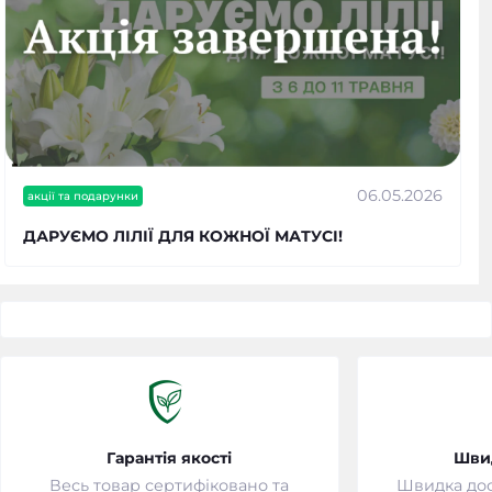
06.05.2026
акції та подарунки
ДАРУЄМО ЛІЛІЇ ДЛЯ КОЖНОЇ МАТУСІ!
Гарантія якості
Шви
Весь товар сертифіковано та
Швидка дост