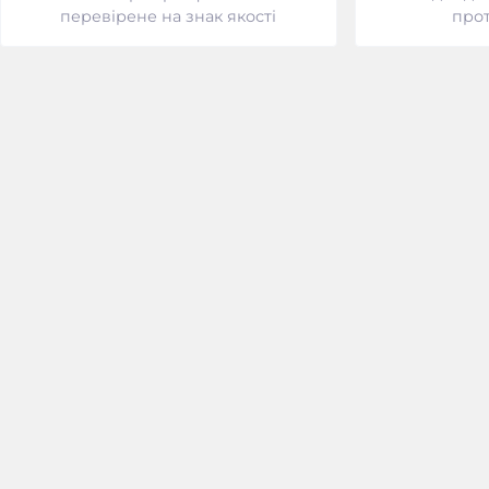
перевірене на знак якості
прот