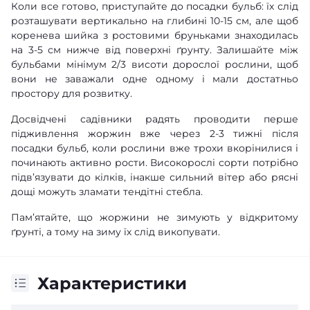
Коли все готово, приступайте до посадки бульб: їх слід
розташувати вертикально на глибині 10-15 см, але щоб
коренева шийка з ростовими бруньками знаходилась
на 3-5 см нижче від поверхні ґрунту. Залишайте між
бульбами мінімум 2/3 висоти дорослої рослини, щоб
вони не заважали одне одному і мали достатньо
простору для розвитку.
Досвідчені садівники радять проводити перше
підживлення жоржин вже через 2-3 тижні після
посадки бульб, коли рослини вже трохи вкорінилися і
починають активно рости. Високорослі сорти потрібно
підв’язувати до кілків, інакше сильний вітер або рясні
дощі можуть зламати тендітні стебла.
Пам’ятайте, що жоржини не зимують у відкритому
ґрунті, а тому на зиму їх слід викопувати.
Характеристики