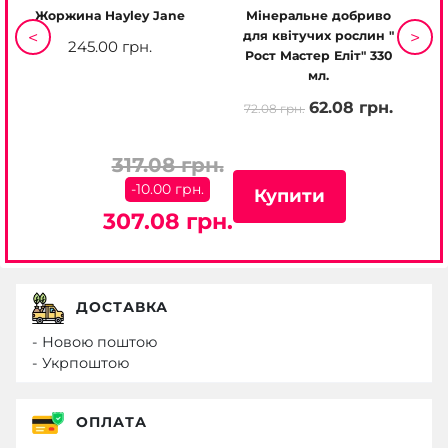
Жоржина Hayley Jane
Мінеральне добриво
Ж
<
>
для квітучих рослин "
245.00 грн.
Рост Мастер Еліт" 330
мл.
62.08 грн.
72.08 грн.
317.08 грн.
-10.00 грн.
Купити
307.08 грн.
ДОСТАВКА
- Новою поштою
- Укрпоштою
ОПЛАТА