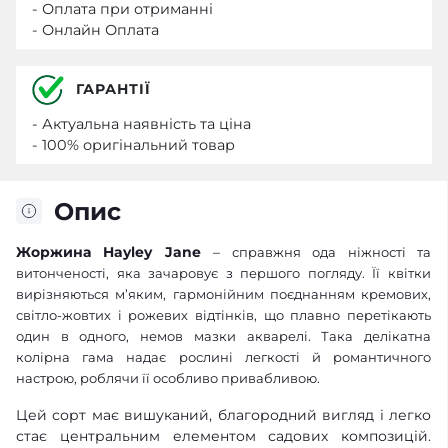
- Оплата при отриманні
- Онлайн Оплата
ГАРАНТІЇ
- Актуальна наявність та ціна
- 100% оригінальний товар
Опис
Жоржина Hayley Jane
–
справжня ода ніжності та
витонченості, яка зачаровує з першого погляду. Її квітки
вирізняються м’яким, гармонійним поєднанням кремових,
світло-жовтих і рожевих відтінків, що плавно перетікають
один в одного, немов мазки акварелі. Така делікатна
колірна гама надає рослині легкості й романтичного
настрою, роблячи її особливо привабливою.
Цей сорт має вишуканий, благородний вигляд і легко
стає центральним елементом садових композицій.