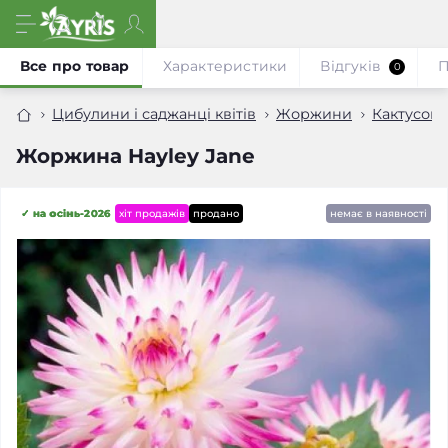
Все про товар
Характеристики
Відгуків
П
0
Цибулини і саджанці квітів
Жоржини
Кактусов
Жоржина Hayley Jane
✓ на осінь-2026
хіт продажів
продано
немає в наявності