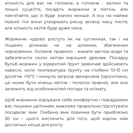
кількість для вас не головне, а головне - великі та
пишні суцвіття, посадіть жоржини в півтінь, але
пам'ятайте, що їх буде значно менше. А ось на майже
повній тіні вони утворюють рясну зелену масу листя,
але кількість квітів буде дуже мала.
Жоржини чудово ростуть як на суглинках, так і на
піщаних ділянках чи на ділянках, збагачених
чорноземом. Головне правило - инкати застою води та
забезпечити своїм квітам хороший дренаж. Посадку
бульб жоржин у відкритий ґрунт зазвичай здійснюють
навесні, коли температура ґрунту на глибині 10-15 см
досягне +10°C і минула загроза заморозків (орієнтовно,
це може бути кінець квітня - початок травня), але все
залежить від особливостей погоди та клімату.
Щоб жоржини відчували себе комфортно і порадували
вас пишним цвітінням, важливо правильно підготувати
посадкові ями. Глибина ями повинна бути приблизно
30 см – цього вистачить для того, щоб корінь мав
достатньо місця для росту.