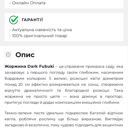
- Онлайн Оплата
ГАРАНТІЇ
- Актуальна наявність та ціна
- 100% оригінальний товар
Опис
Жоржина Dark Fubuki
–
це справжня прикраса саду, яка
зачаровує з першого погляду своїм глибоким, насиченим
бордовим кольором. Її великі, розкішні квіти діаметром
понад 20 см ефектно розкриваються на сонці, створюючи
відчуття драматичності та благородної розкоші. Така
жоржина не просто цвіте — вона домінує в просторі,
притягує погляди й додає композиціям емоційної глибини.
Темно-зелене листя ідеально підкреслює багатий відтінок
квітів, роблячи рослину ще більш виразною. Виглядає
загадково й екзотично, тому чудово підходить для акцентних