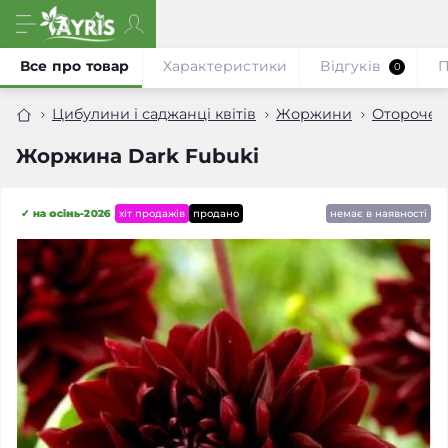
Все про товар
Характеристики
Відгуків
П
0
Цибулини і саджанці квітів
Жоржини
Оторочен
Жоржина Dark Fubuki
✓ на осінь-2026
хіт продажів
продано
немає в наявності