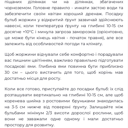
піщаних ділянках чи на ділянках, збагачених
чорноземом. Головне правило - инкати застою води та
забезпечити своїм квітам хороший дренаж. Посадку
бульб жоржин у відкритий ґрунт зазвичай здійснюють
навесні, коли температура ґрунту на глибині 10-15 см
досягне +10°C і минула загроза заморозків (орієнтовно,
це може бути кінець квітня - початок травня), але все
залежить від особливостей погоди та клімату.
Щоб жоржини відчували себе комфортно і порадували
вас пишним цвітінням, важливо правильно підготувати
посадкові ями. Глибина ями повинна бути приблизно
30 см – цього вистачить для того, щоб корінь мав
достатньо місця для росту.
Коли все готово, приступайте до посадки бульб: їх слід
розташувати вертикально на глибині 10-15 см, але щоб
коренева шийка з ростовими бруньками знаходилась
на 3-5 см нижче від поверхні ґрунту. Залишайте між
бульбами мінімум 2/3 висоти дорослої рослини, щоб
вони не заважали одне одному і мали достатньо
простору для розвитку.