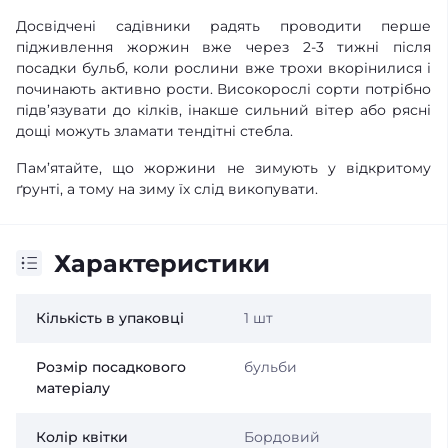
Досвідчені садівники радять проводити перше
підживлення жоржин вже через 2-3 тижні після
посадки бульб, коли рослини вже трохи вкорінилися і
починають активно рости. Високорослі сорти потрібно
підв’язувати до кілків, інакше сильний вітер або рясні
дощі можуть зламати тендітні стебла.
Пам’ятайте, що жоржини не зимують у відкритому
ґрунті, а тому на зиму їх слід викопувати.
Характеристики
Кількість в упаковці
1 шт
Розмір посадкового
бульби
матеріалу
Колір квітки
Бордовий