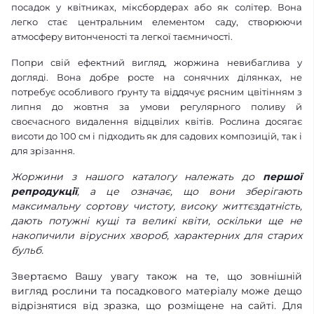
посадок у квітниках, міксбордерах або як солітер. Вона
легко стає центральним елементом саду, створюючи
атмосферу витонченості та легкої таємничості.
Попри свій ефектний вигляд, жоржина невибаглива у
догляді. Вона добре росте на сонячних ділянках, не
потребує особливого ґрунту та віддячує рясним цвітінням з
липня до жовтня за умови регулярного поливу й
своєчасного видалення відцвілих квітів. Рослина досягає
висоти до 100 см і підходить як для садових композицій, так і
для зрізання.
Жоржини з нашого каталогу належать до
першої
репродукції
, а це означає, що вони зберігають
максимальну сортову чистоту, високу життєздатність,
дають потужні кущі та великі квіти, оскільки ще не
накопичили вірусних хвороб, характерних для старих
бульб.
Звертаємо Вашу увагу також на те, що зовнішній
вигляд рослини та посадкового матеріалу може дещо
відрізнятися від зразка, що розміщене на сайті. Для