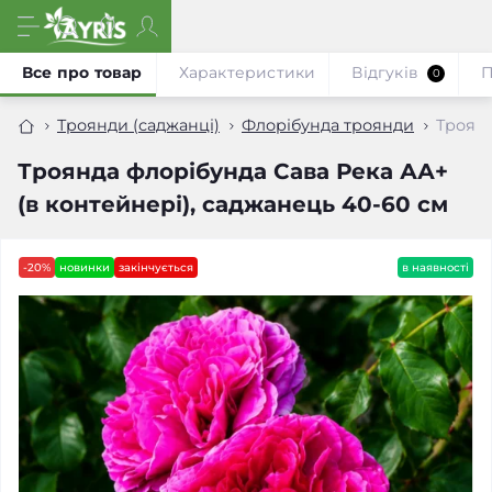
Все про товар
Характеристики
Відгуків
П
0
Троянди (саджанці)
Флорібунда троянди
Троянд
Троянда флорібунда Сава Река АА+
(в контейнері), саджанець 40-60 см
-20%
новинки
закінчується
в наявності