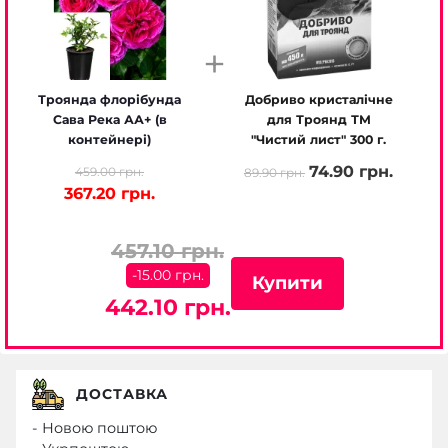
+
Троянда флорібунда
Добриво кристалічне
Сава Река АА+ (в
для Троянд ТМ
контейнері)
"Чистий лист" 300 г.
74.90 грн.
459.00 грн.
89.90 грн.
367.20 грн.
457.10 грн.
-15.00 грн.
Купити
442.10 грн.
ДОСТАВКА
- Новою поштою