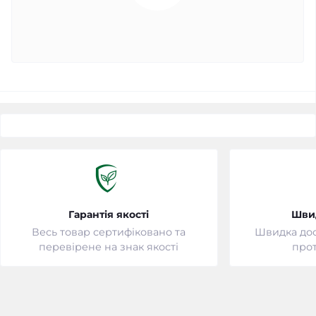
Гарантія якості
Шви
Весь товар сертифіковано та
Швидка дост
перевірене на знак якості
прот