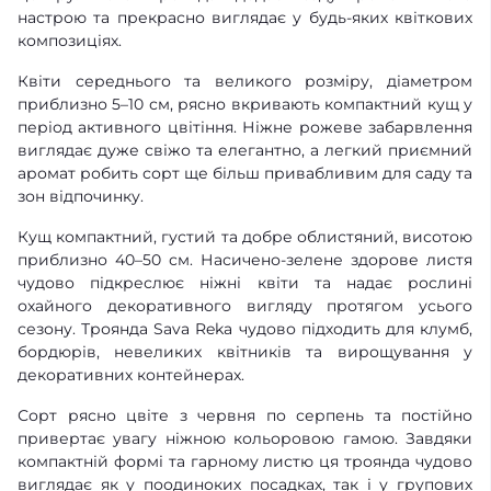
настрою та прекрасно виглядає у будь-яких квіткових
композиціях.
Квіти середнього та великого розміру, діаметром
приблизно 5–10 см, рясно вкривають компактний кущ у
період активного цвітіння. Ніжне рожеве забарвлення
виглядає дуже свіжо та елегантно, а легкий приємний
аромат робить сорт ще більш привабливим для саду та
зон відпочинку.
Кущ компактний, густий та добре облистяний, висотою
приблизно 40–50 см. Насичено-зелене здорове листя
чудово підкреслює ніжні квіти та надає рослині
охайного декоративного вигляду протягом усього
сезону. Троянда Sava Reka чудово підходить для клумб,
бордюрів, невеликих квітників та вирощування у
декоративних контейнерах.
Сорт рясно цвіте з червня по серпень та постійно
привертає увагу ніжною кольоровою гамою. Завдяки
компактній формі та гарному листю ця троянда чудово
виглядає як у поодиноких посадках, так і у групових