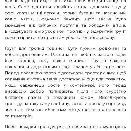
ділянках, де отримує щонайменше 6–8 годин сонця на
день. Саме достатня кількість світла допомагає кущу
формувати міцні пагони, великі бутони та насичений
колір квітів. Водночас бажано, щоб місце було
захищене від сильних протягів та холодних вітрів.
Висаджувати вже укорінені троянди у відкритий ґрунт
можна практично протягом усього теплого сезону.
Ґрунт для троянд повинен бути пухким, родючим та
добре дренованим. Рослина не любить застою води
біля коріння, тому важкі глинисті ґрунти бажано
покращити додаванням піску, компосту або перегною.
Перед посадкою варто підготувати простору яму, щоб
коренева система мала достатньо місця для розвитку.
Якщо саджанець росте у контейнері, його перед
висадкою добре поливають, після чого акуратно
дістають разом із земляним комом. Висаджують
троянду на таку саму глибину, як вона росла у горщику,
або з легким заглибленням місця щеплення на кілька
сантиметрів.
Після посадки троянду рясно поливають та мульчують