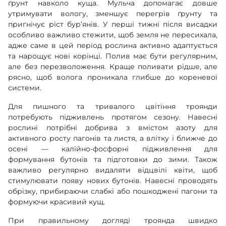
ґрунт навколо куща. Мульча допомагає довше
утримувати вологу, зменшує перегрів ґрунту та
пригнічує ріст бур’янів. У перші тижні після висадки
особливо важливо стежити, щоб земля не пересихала,
адже саме в цей період рослина активно адаптується
та нарощує нові корінці. Полив має бути регулярним,
але без перезволоження. Краще поливати рідше, але
рясно, щоб волога проникала глибше до кореневої
системи.
Для пишного та тривалого цвітіння троянди
потребують підживлень протягом сезону. Навесні
рослині потрібні добрива з вмістом азоту для
активного росту пагонів та листя, а влітку і ближче до
осені — калійно-фосфорні підживлення для
формування бутонів та підготовки до зими. Також
важливо регулярно видаляти відцвілі квіти, щоб
стимулювати появу нових бутонів. Навесні проводять
обрізку, прибираючи слабкі або пошкоджені пагони та
формуючи красивий кущ.
При правильному догляді троянда швидко