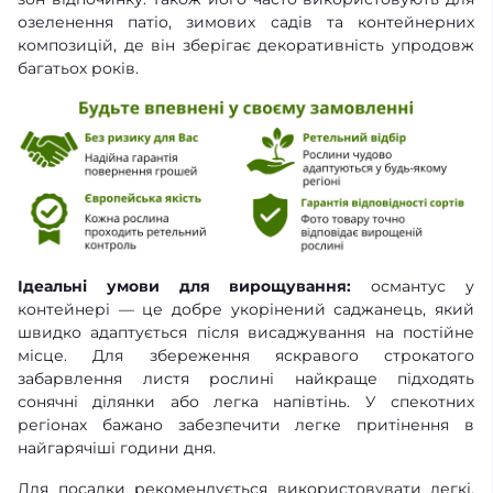
озеленення патіо, зимових садів та контейнерних
композицій, де він зберігає декоративність упродовж
багатьох років.
Ідеальні умови для вирощування:
османтус у
контейнері — це добре укорінений саджанець, який
швидко адаптується після висаджування на постійне
місце. Для збереження яскравого строкатого
забарвлення листя рослині найкраще підходять
сонячні ділянки або легка напівтінь. У спекотних
регіонах бажано забезпечити легке притінення в
найгарячіші години дня.
Для посадки рекомендується використовувати легкі,