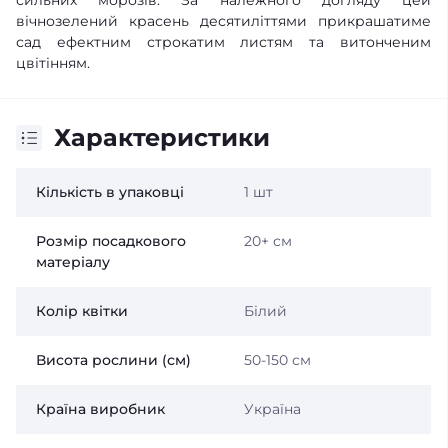
сильних морозів. За належного догляду цей
вічнозелений красень десятиліттями прикрашатиме
сад ефектним строкатим листям та витонченим
цвітінням.
Характеристики
Кількість в упаковці
1 шт
Розмір посадкового
20+ см
матеріалу
Колір квітки
Білий
Висота рослини (см)
50-150 см
Країна виробник
Україна