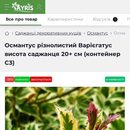
Все про товар
Характеристики
Відгуків
П
0
Саджанці декоративних кущів
Османтус
Османт
Османтус різнолистий Варієгатус
висота саджанця 20+ см (контейнер
С3)
-25%
новинки
закінчується
в наявності