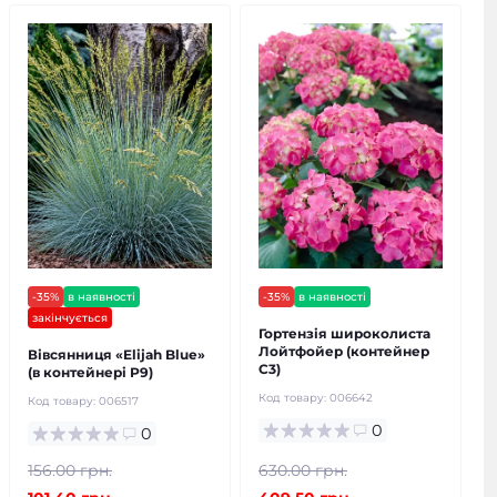
-35%
в наявності
-35%
в наявності
закінчується
Гортензія широколиста
Лойтфойер (контейнер
Вівсянниця «Elijah Blue»
С3)
(в контейнері Р9)
Код товару:
006642
Код товару:
006517
0
0
156.00 грн.
630.00 грн.