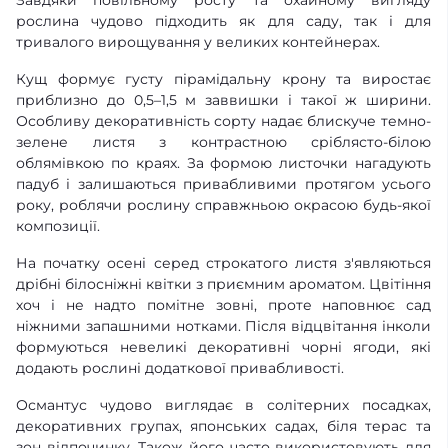
Завдяки повільному росту та охайному вигляду
рослина чудово підходить як для саду, так і для
тривалого вирощування у великих контейнерах.
Кущ формує густу пірамідальну крону та виростає
приблизно до 0,5–1,5 м заввишки і такої ж ширини.
Особливу декоративність сорту надає блискуче темно-
зелене листя з контрастною сріблясто-білою
облямівкою по краях. За формою листочки нагадують
падуб і залишаються привабливими протягом усього
року, роблячи рослину справжньою окрасою будь-якої
композиції.
На початку осені серед строкатого листя з'являються
дрібні білосніжні квітки з приємним ароматом. Цвітіння
хоч і не надто помітне зовні, проте наповнює сад
ніжними запашними нотками. Після відцвітання інколи
формуються невеликі декоративні чорні ягоди, які
додають рослині додаткової привабливості.
Османтус чудово виглядає в солітерних посадках,
декоративних групах, японських садах, біля терас та
зон відпочинку. Також його часто використовують для