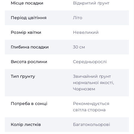
Місце посадки
Відкритий ґрунт
Період цвітіння
Літо
Розмір квітки
Невеликий
Глибина посадки
30 см
Висота рослини
Середньорослі
Тип ґрунту
Звичайний ґрунт
нормальної якості,
Чорнозем
Потреба в сонці
Рекомендується
світла сторона
Колір листків
Багатокольорові