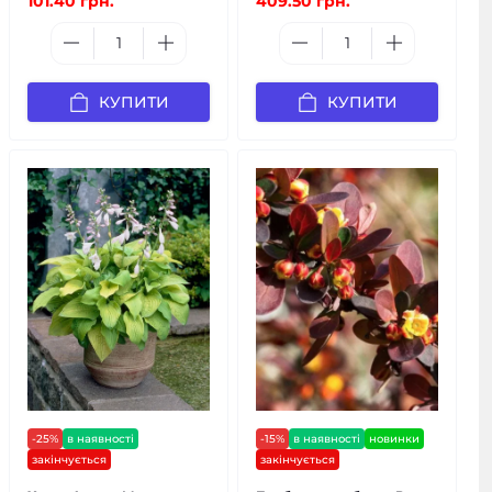
101.40 грн.
409.50 грн.
КУПИТИ
КУПИТИ
-25%
в наявності
-15%
в наявності
новинки
закінчується
закінчується