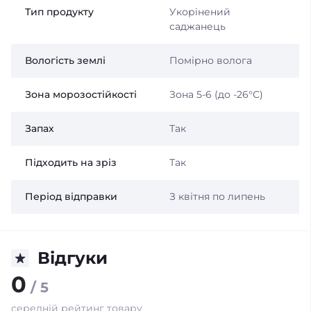
Тип продукту
Укорінений
саджанець
Вологість землі
Помірно волога
Зона морозостійкості
Зона 5-6 (до -26°С)
Запах
Так
Підходить на зріз
Так
Період відправки
З квітня по липень
Відгуки
0
/ 5
середній рейтинг товару