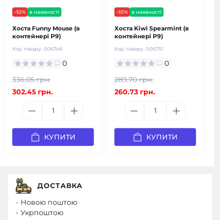
-10%
в наявності
-10%
в наявності
Хоста Funny Mouse (в
Хоста Kiwi Spearmint (в
контейнері Р9)
контейнері Р9)
Код товару:
006746
Код товару:
006751
0
0
336.05 грн.
289.70 грн.
302.45 грн.
260.73 грн.
КУПИТИ
КУПИТИ
ДОСТАВКА
- Новою поштою
- Укрпоштою