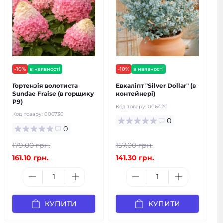
-10%
в наявності
-10%
в наявності
Гортензія волотиста
Евкаліпт "Silver Dollar" (в
Sundae Fraise (в горщику
контейнері)
Р9)
Код товару:
006420
Код товару:
006730
0
0
179.00 грн.
157.00 грн.
161.10 грн.
141.30 грн.
КУПИТИ
КУПИТИ