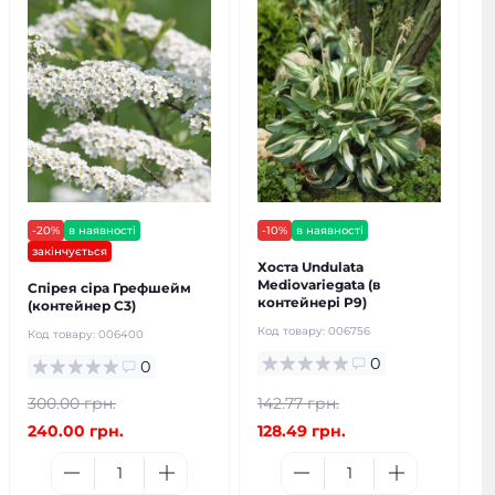
-20%
в наявності
-10%
в наявності
закінчується
Хоста Undulata
Mediovariegata (в
Спірея сіра Грефшейм
контейнері Р9)
(контейнер С3)
Код товару:
006756
Код товару:
006400
0
0
300.00 грн.
142.77 грн.
240.00 грн.
128.49 грн.