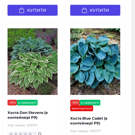
КУПИТИ
КУПИТИ
-10%
в наявності
-10%
в наявності
закінчується
Хоста Don Stevens (в
контейнері Р9)
Хоста Blue Cadet (в
контейнері Р9)
Код товару:
006741
Код товару:
006737
0