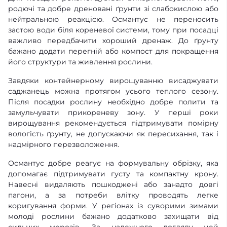
родючі та добре дреновані ґрунти зі слабокислою або
нейтральною реакцією. Османтус не переносить
застою води біля кореневої системи, тому при посадці
важливо передбачити хороший дренаж. До ґрунту
бажано додати перегній або компост для покращення
його структури та живлення рослини.
Завдяки контейнерному вирощуванню висаджувати
саджанець можна протягом усього теплого сезону.
Після посадки рослину необхідно добре полити та
замульчувати прикореневу зону. У перші роки
вирощування рекомендується підтримувати помірну
вологість ґрунту, не допускаючи як пересихання, так і
надмірного перезволоження.
Османтус добре реагує на формувальну обрізку, яка
допомагає підтримувати густу та компактну крону.
Навесні видаляють пошкоджені або занадто довгі
пагони, а за потреби влітку проводять легке
коригування форми. У регіонах із суворими зимами
молоді рослини бажано додатково захищати від