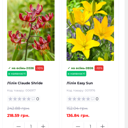
✓ на осінь-2026
-10%
✓ на осінь-2026
-10%
в наявності
в наявності
Лілія Claude Shride
Лілія Easy Sun
Код товару:
006917
Код товару:
001976
0
0
242.88 грн.
152.04 грн.
218.59 грн.
136.84 грн.