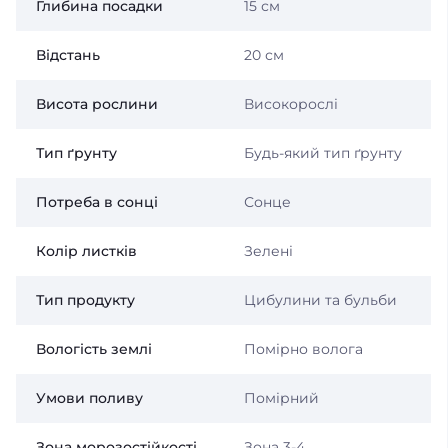
Глибина посадки
15 см
Відстань
20 см
Висота рослини
Високорослі
Тип ґрунту
Будь-який тип ґрунту
Потреба в сонці
Сонце
Колір листків
Зелені
Тип продукту
Цибулини та бульби
Вологість землі
Помірно волога
Умови поливу
Помірний
Зона морозостійкості
Зона 3-4