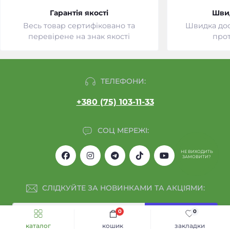
Гарантія якості
Шви
Весь товар сертифіковано та
Швидка дост
перевірене на знак якості
прот
ТЕЛЕФОНИ:
+380 (75) 103-11-33
СОЦ МЕРЕЖІ:
НЕ ВИХОДИТЬ
ЗАМОВИТИ?
СЛІДКУЙТЕ ЗА НОВИНКАМИ ТА АКЦІЯМИ:
0
0
Підпишіться
каталог
кошик
закладки