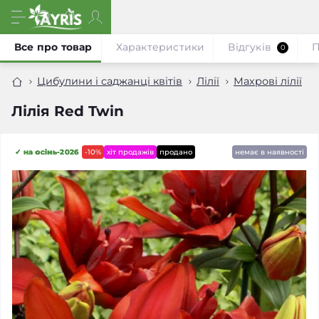
Все про товар
Характеристики
Відгуків
П
0
Цибулини і саджанці квітів
Лілії
Махрові лілії
Лілія Red Twin
✓ на осінь-2026
-10%
хіт продажів
продано
немає в наявності