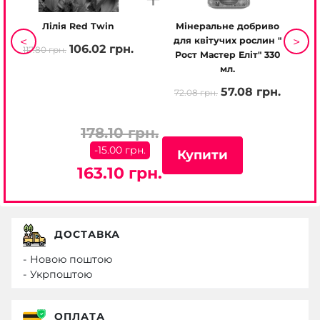
Лілія Red Twin
Мінеральне добриво
<
>
для квітучих рослин "
106.02 грн.
117.80 грн.
117
Рост Мастер Еліт" 330
мл.
57.08 грн.
72.08 грн.
178.10 грн.
-15.00 грн.
Купити
163.10 грн.
ДОСТАВКА
- Новою поштою
- Укрпоштою
ОПЛАТА