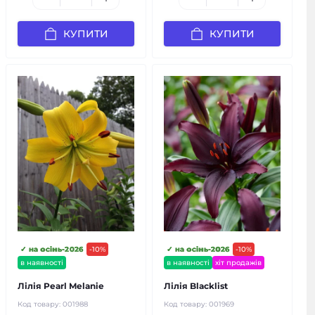
КУПИТИ
КУПИТИ
✓ на осінь-2026
-10%
✓ на осінь-2026
-10%
в наявності
в наявності
хіт продажів
Лілія Pearl Melanie
Лілія Blacklist
Код товару:
001988
Код товару:
001969