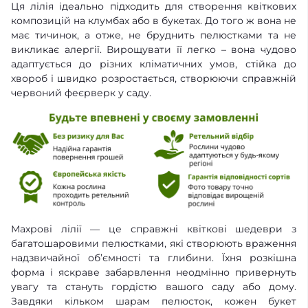
Ця лілія ідеально підходить для створення квіткових
композицій на клумбах або в букетах. До того ж вона не
має тичинок, а отже, не бруднить пелюстками та не
викликає алергії. Вирощувати її легко – вона чудово
адаптується до різних кліматичних умов, стійка до
хвороб і швидко розростається, створюючи справжній
червоний феєрверк у саду.
Махрові лілії — це справжні квіткові шедеври з
багатошаровими пелюстками, які створюють враження
надзвичайної об’ємності та глибини. Їхня розкішна
форма і яскраве забарвлення неодмінно привернуть
увагу та стануть гордістю вашого саду або дому.
Завдяки кільком шарам пелюсток, кожен букет