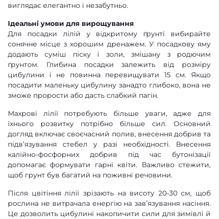
виглядає елегантно і незабутньо.
Ідеальні умови для вирощування
Для посадки лілій у відкритому ґрунті вибирайте
сонячне місце з хорошим дренажем. У посадкову яму
додають суміш піску і золи, змішану з родючим
ґрунтом. Глибина посадки залежить від розміру
цибулини і не повинна перевищувати 15 см. Якщо
посадити маленьку цибулину занадто глибоко, вона не
зможе прорости або дасть слабкий пагін.
Махрові лілії потребують більше уваги, адже для
їхнього розвитку потрібно більше сил. Основний
догляд включає своєчасний полив, внесення добрив та
підв’язування стебел у разі необхідності. Внесення
калійно-фосфорних добрив під час бутонізації
допомагає формувати гарні квіти. Важливо стежити,
щоб грунт був багатий на поживні речовини.
Після цвітіння лілії зрізають на висоту 20-30 см, щоб
рослина не витрачала енергію на зав’язування насіння.
Це дозволить цибулині накопичити сили для зимівлі й