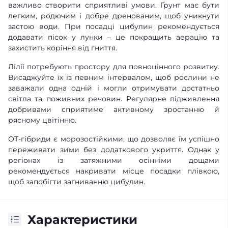
важливо створити сприятливі умови. Ґрунт має бути
легким, родючим і добре дренованим, щоб уникнути
застою води. При посадці цибулин рекомендується
додавати пісок у лунки – це покращить аерацію та
захистить коріння від гниття.
Лілії потребують простору для повноцінного розвитку.
Висаджуйте їх із певним інтервалом, щоб рослини не
заважали одна одній і могли отримувати достатньо
світла та поживних речовин. Регулярне підживлення
добривами сприятиме активному зростанню й
рясному цвітінню.
ОТ-гібриди є морозостійкими, що дозволяє їм успішно
переживати зими без додаткового укриття. Однак у
регіонах із затяжними осінніми дощами
рекомендується накривати місце посадки плівкою,
щоб запобігти загниванню цибулин.
Характеристики