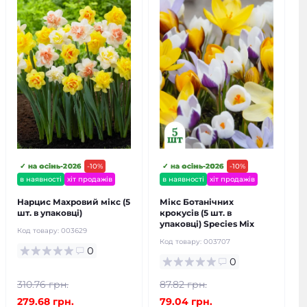
✓ на осінь-2026
-10%
✓ на осінь-2026
-10%
в наявності
хіт продажів
в наявності
хіт продажів
Нарцис Махровий мікс (5
Мікс Ботанічних
шт. в упаковці)
крокусів (5 шт. в
упаковці) Species Mix
Код товару:
003629
Код товару:
003707
0
0
310.76 грн.
87.82 грн.
279.68 грн.
79.04 грн.