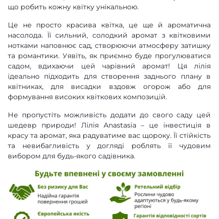
що робить кожну квітку унікальною.
Це не просто красива квітка, це ще й ароматична
насолода. Її сильний, солодкий аромат з квітковими
нотками наповнює сад, створюючи атмосферу затишку
та романтики. Уявіть, як приємно буде прогулюватися
садом, вдихаючи цей чарівний аромат! Ця лілія
ідеально підходить для створення заднього плану в
квітниках, для висадки вздовж огорож або для
формування високих квіткових композицій.
Не пропустіть можливість додати до свого саду цей
шедевр природи! Лілія Anastasia – це інвестиція в
красу та аромат, яка радуватиме вас щороку. Її стійкість
та невибагливість у догляді роблять її чудовим
вибором для будь-якого садівника.