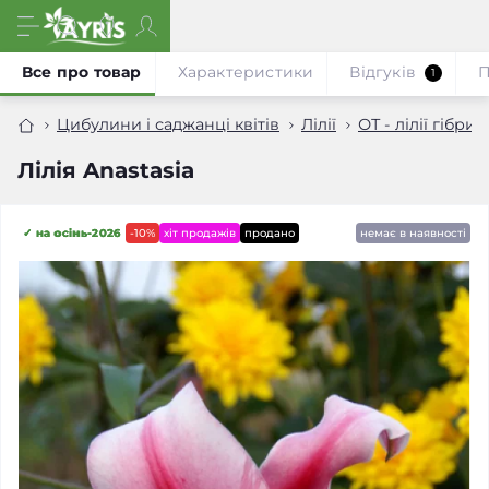
Все про товар
Характеристики
Відгуків
П
1
Цибулини і саджанці квітів
Лілії
ОТ - лілії гібрид
Лілія Anastasia
✓ на осінь-2026
-10%
хіт продажів
продано
немає в наявності