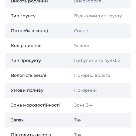
Висота рослини
Високорослі
Тип ґрунту
Будь-який тип ґрунту
Потреба в сонці
Сонце
Колір листків
Зелені
Тип продукту
Цибулини та бульби
Вологість землі
Помірно волога
Умови поливу
Помірний
Зона морозостійкості
Зона 3-4
Запах
Так
Підходить на зріз
Так