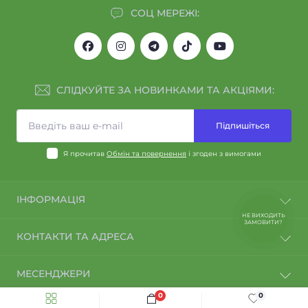
СОЦ МЕРЕЖІ:
СЛІДКУЙТЕ ЗА НОВИНКАМИ ТА АКЦІЯМИ:
Підпишіться
Я прочитав
Обмін та повернення
і згоден з вимогами
ІНФОРМАЦІЯ
НЕ ВИХОДИТЬ
ЗАМОВИТИ?
Договір оферти
КОНТАКТИ ТА АДРЕСА
Політика конфіденційності
Спеціалісти компанії АЙРІС
Тернопіль
МЕСЕНДЖЕРИ
Про нас
support@ayris.com.ua
Доставка та оплата
0
0
Telegram