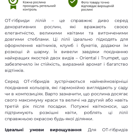
ОТ-гібриди лілій – це справжнє диво серед
декоративних рослин, які вражають своєю
елегантністю, великими квітами та витонченими
довгими стеблами. Ці лілії ідеально підходять для
оформлення квітників, клумб і букетів, додаючи їм
розкоші й шарму. Їх вивели завдяки поєднанню
найкращих якостей двох видів – Oriental і Trumpet, що
забезпечило їм стійкість, виразний аромат і багатство
відтінків.
Серед ОТ-гібридів зустрічаються найнеймовірніші
поєднання кольорів, які гармонійно виглядають у саду
чи в композиціях. Варто зазначити, що рослина досягає
свого максимуму краси та величі на другий або навіть
третій рік після посадки. Потужні квітконоси, що
підтримують розкішні квіти, роблять ці лілії
справжньою окрасою будь-якої ділянки.
Ідеальні умови вирощування
Для ОТ-гібридів