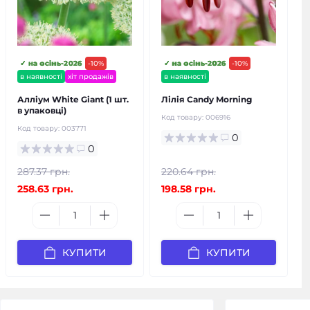
✓ на осінь-2026
-10%
✓ на осінь-2026
-10%
в наявності
хіт продажів
в наявності
Алліум White Giant (1 шт.
Лілія Candy Morning
в упаковці)
Код товару:
006916
Код товару:
003771
0
0
287.37 грн.
220.64 грн.
258.63 грн.
198.58 грн.
КУПИТИ
КУПИТИ