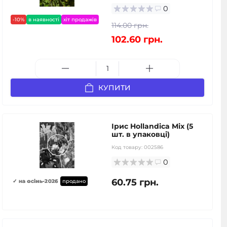
0
-10%
в наявності
хіт продажів
114.00 грн.
102.60 грн.
КУПИТИ
Ірис Hollandica Mix (5
шт. в упаковці)
Код товару:
002586
0
60.75 грн.
✓ на осінь-2026
продано