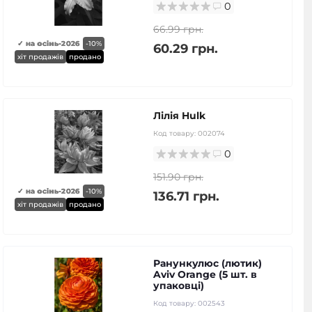
0
66.99 грн.
✓ на осінь-2026
-10%
60.29 грн.
хіт продажів
продано
Лілія Hulk
Код товару:
002074
0
151.90 грн.
✓ на осінь-2026
-10%
136.71 грн.
хіт продажів
продано
Ранункулюс (лютик)
Aviv Orange (5 шт. в
упаковці)
Код товару:
002543