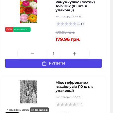
Ранункулюс (лютик)
Aviv Mix (10 шт. в
упаковці)
Код товару:
004585
0
-10%
в наявності
199.95 грн.
179.96 грн.
КУПИТИ
Мікс гофрованих
гладіолусів (10 шт. в
упаковці)
Код товару:
005423
1
✓ на осінь-2026
хіт продажів