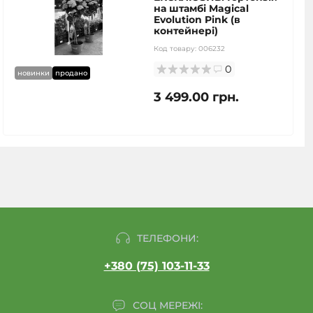
на штамбі Magical
Evolution Pink (в
контейнері)
Код товару:
006232
0
новинки
продано
3 499.00 грн.
ТЕЛЕФОНИ:
+380 (75) 103-11-33
СОЦ МЕРЕЖІ: