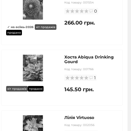
Код товару:
001554
0
266.00 грн.
✓ на осінь-2026
хіт продажів
продано
Хоста Abiqua Drinking
Gourd
Код товару:
001766
1
145.50 грн.
хіт продажів
продано
Лілія Virtuoso
Код товару:
002056