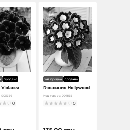
ж
продано
хит продаж
продано
 Violacea
Глоксиния Hollywood
:
005366
Код товара:
001865
0
0
0 грн.
135.00 грн.