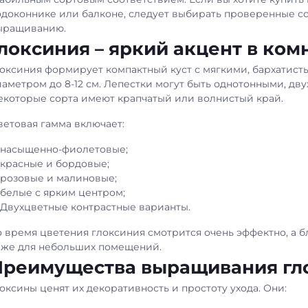
одоконнике или балконе, следует выбирать проверенные с
ыращиванию.
локсиния – яркий акцент в ко
локсиния формирует компактный куст с мягкими, бархатис
иаметром до 8-12 см. Лепестки могут быть однотонными, дв
екоторые сорта имеют крапчатый или волнистый край.
ветовая гамма включает:
насыщенно-фиолетовые;
красные и бордовые;
розовые и малиновые;
белые с ярким центром;
Двухцветные контрастные варианты.
о время цветения глоксиния смотрится очень эффектно, а б
аже для небольших помещений.
Преимущества выращивания гл
оксины ценят их декоративность и простоту ухода. Они: