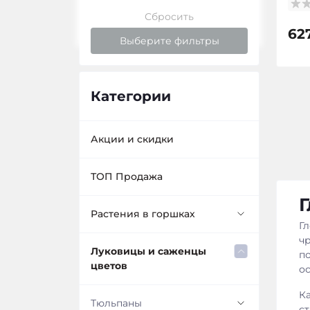
Сбросить
62
Выберите фильтры
Категории
Акции и скидки
ТОП Продажа
Г
Растения в горшках
Г
ч
Декоративная трава в
Луковицы и саженцы
п
контейнере
цветов
о
К
Кортадерия в контейнере
Декоративный кустарник в
Тюльпаны
с