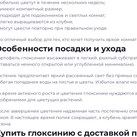
обильно цветут в течение нескольких недель;
имеют компактный размер;
подходят для подоконников и светлых комнат;
легко выращиваются из клубня;
могут цвести повторно при правильном уходе.
о отличный выбор для тех, кто хочет получить яркое комна
собенности посадки и ухода
артофель глоксинии высаживают в легкий, рыхлый субстрат
ставаться немного открытой или углубленной минимально.
астение предпочитает яркий рассеянный свет без прямых с
збегая попадания воды на листья и цветы. Избыток влаги м
о время активного роста и цветения глоксинии нуждаются
добрениями для цветущих растений.
осле завершения цветения надземная часть постепенно отм
окоя. В настоящее время полив сокращают, а клубень храня
зона.
упить глоксинию с доставкой п