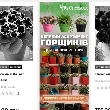
продаж
продано
хит прода
ксиния Kaiser
Глоксин
helm
Код товара
овара:
001867
3
.00 грн.
135.0