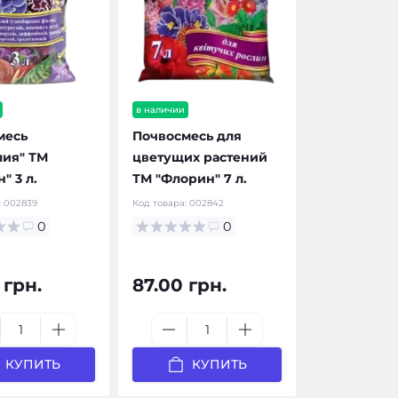
в наличии
месь
Почвосмесь для
лия" ТМ
цветущих растений
" 3 л.
ТМ "Флорин" 7 л.
:
002839
Код товара:
002842
0
0
 грн.
87.00 грн.
КУПИТЬ
КУПИТЬ