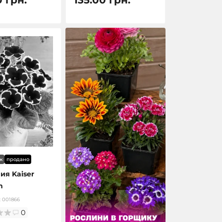
ж
продано
ия Kaiser
h
:
001866
0