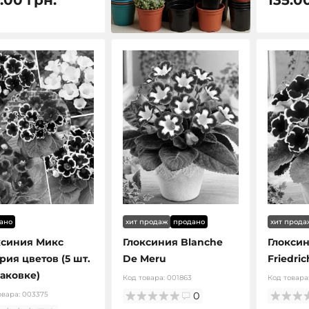
ано
хит продаж
продано
хит прода
ксиния Микс
Глоксиния Blanche
Глоксин
рия цветов (5 шт.
De Meru
Friedric
паковке)
Код товара:
001863
Код товара
овара:
003375
0