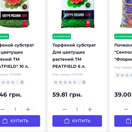
личии
в наличии
в наличии
фяной субстрат
Торфяной субстрат
Почвос
 цветущих
Для цветущих
"Сенпо
тений ТМ
растений ТМ
"Флорин
TFIELD" 10 л.
PEATFIELD 6 л.
Код товара
овара:
003089
Код товара:
003095
0
0
46 грн.
59.81 грн.
39.00
КУПИТЬ
КУПИТЬ