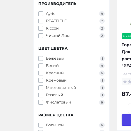
ПРОИЗВОДИТЕЛЬ
Ayris
8
PEATFIELD
2
Кіссон
2
Чистий Лист
2
в на
Тор
ЦВЕТ ЦВЕТКА
Для
Бежевый
рас
1
"PEA
Белый
8
Красный
6
Код т
Кремовый
1
Многоцветный
1
87.
Розовый
1
Фиолетовый
6
РАЗМЕР ЦВЕТКА
Большой
6