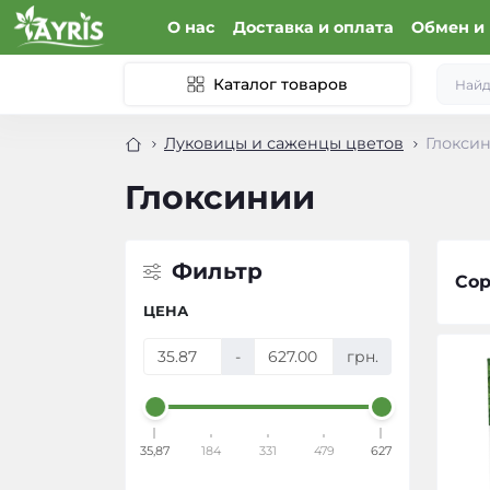
О нас
Доставка и оплата
Обмен и 
Каталог товаров
Луковицы и саженцы цветов
Глокси
Глоксинии
Фильтр
Сор
ЦЕНА
-
грн.
35,87
184
331
479
627