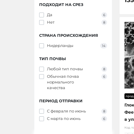
ПОДХОДИТ НА СРЕЗ
Да
6
Нет
8
СТРАНА ПРОИСХОЖДЕНИЯ
Нидерланды
14
ТИП ПОЧВЫ
Любой тип почвы
8
Обычная почва
6
нормального
качества
прод
ПЕРИОД ОТПРАВКИ
Гло
С февраля по июнь
8
Фее
С марта по июнь
6
в у
Код т