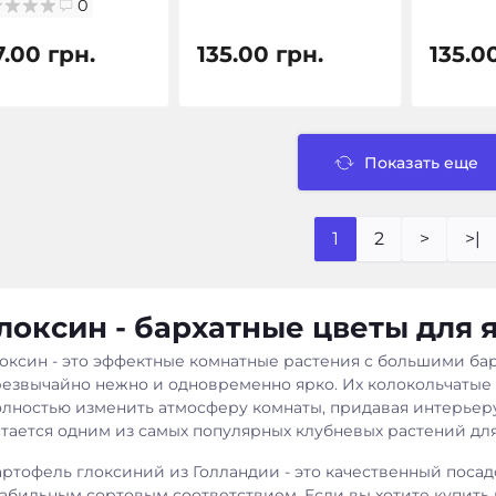
0
7.00 грн.
135.00 грн.
135.0
Показать еще
1
2
>
>|
локсин - бархатные цветы для 
локсин - это эффектные комнатные растения с большими ба
резвычайно нежно и одновременно ярко. Их колокольчатые
олностью изменить атмосферу комнаты, придавая интерьеру
стается одним из самых популярных клубневых растений дл
артофель глоксиний из Голландии - это качественный поса
табильным сортовым соответствием. Если вы хотите купить