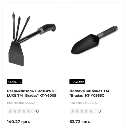
продано
продано
Разрыхлитель + мотыга DE
Лопатка широкая ТМ
LUXE ТМ "Bradas" KT-Y6005
"Bradas" KT-YG565C
Код товара:
006124
Код товара:
006123
0
0
140.27 грн.
63.72 грн.