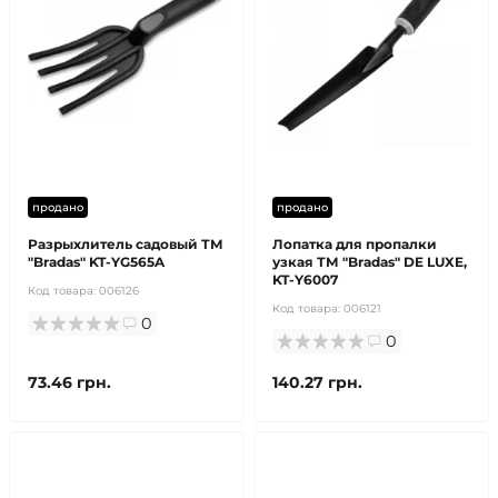
продано
продано
Разрыхлитель садовый ТМ
Лопатка для пропалки
"Bradas" KT-YG565A
узкая ТМ "Bradas" DE LUXE,
KT-Y6007
Код товара:
006126
Код товара:
006121
0
0
73.46 грн.
140.27 грн.