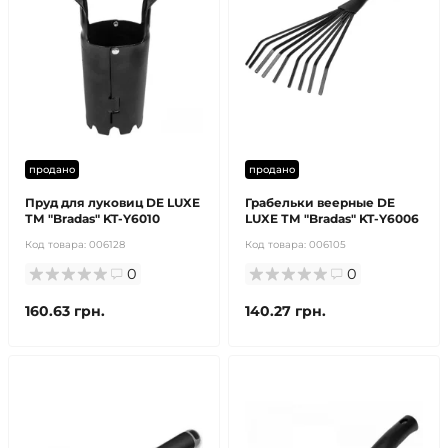
продано
продано
Пруд для луковиц DE LUXE
Грабельки веерные DE
ТМ "Bradas" KT-Y6010
LUXE ТМ "Bradas" KT-Y6006
Код товара:
006128
Код товара:
006105
0
0
160.63 грн.
140.27 грн.