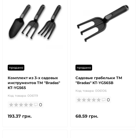
продано
продано
Комплект из 3-х садовых
Садовые грабельки ТМ
инструментов ТМ "Bradas"
"Bradas" KT-YG565B
KT-YG565
Код товара:
006106
Код товара:
006119
0
0
193.37 грн.
68.59 грн.