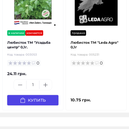
в наличии
кончается
продано
Любисток ТМ "Усадьба
Любисток ТМ "Leda Agro"
центр" 0,1г.
0,1г
Код товара:
003053
Код товара:
005231
0
0
24.11 грн.
10.75 грн.
КУПИТЬ