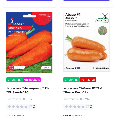
в наличии
хит продаж
в наличии
кончается
Морковь "Император" ТМ
Морковь "Абако F1" ТМ
"GL Seeds" 20г.
"Bestе Kern" 1 г.
Код товара:
001154
Код товара:
000767
0
0