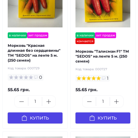
в наличии
хит продаж
в наличии
хит продаж
кончается
Морковь "Красная
длинная без сердцевины"
Морковь "Талисман F1" ТМ
ТМ "SEDOS" на ленте 5 м.
"SEDOS" на ленте 5 м. (250
(250 семян)
семян)
Код товара:
000729
Код товара:
000727
0
1
55.65 грн.
55.65 грн.
КУПИТЬ
КУПИТЬ