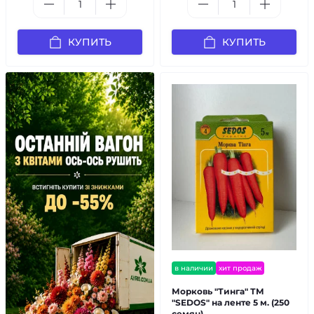
КУПИТЬ
КУПИТЬ
в наличии
хит продаж
Морковь "Тинга" ТМ
"SEDOS" на ленте 5 м. (250
семян)