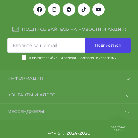
ПОДПИСЫВАЙТЕСЬ НА НОВОСТИ И АКЦИИ:
Подписаться
Я прочитал
Обмен и возврат
и согласен с условиями
ИНФОРМАЦИЯ
Договор оферты
КОНТАКТЫ И АДРЕС
Политика конфиденциальности
Специалисты компании АЙРИС
Тернополь
МЕССЕНДЖЕРЫ
О нас
support@ayris.com.ua
Доставка и оплата
Telegram
Обмен и возврат
ОБРАТНАЯ
09:00-21:00
СВЯЗЬ
AYRIS © 2024-2026
Viber
без выходных
Умови оформлення замовлення