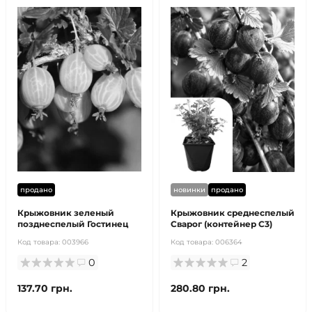
продано
новинки
продано
Крыжовник зеленый
Крыжовник среднеспелый
позднеспелый Гостинец
Сварог (контейнер С3)
Код товара:
003966
Код товара:
006364
0
2
137.70 грн.
280.80 грн.