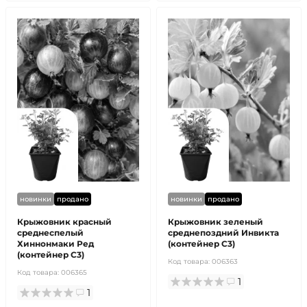
новинки
продано
новинки
продано
Крыжовник красный
Крыжовник зеленый
среднеспелый
среднепоздний Инвикта
Хиннонмаки Ред
(контейнер С3)
(контейнер С3)
Код товара:
006363
Код товара:
006365
1
1