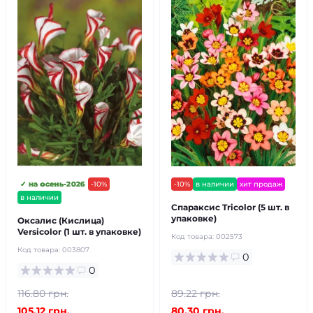
✓ на осень-2026
-10%
-10%
в наличии
хит продаж
в наличии
Спараксис Tricolor (5 шт. в
упаковке)
Оксалис (Кислица)
Versicolor (1 шт. в упаковке)
Код товара:
002573
Код товара:
003807
0
0
116.80 грн.
89.22 грн.
105.12 грн.
80.30 грн.