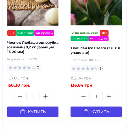
-10%
в наличии
хит продаж
✓ на осень-2026
-10%
в наличии
хит продаж
Чеснок Любаша однозубка
(озимый) 0,2 кг (фракция
Тюльпан Ice Cream (2 шт. в
15-20 мм)
упаковке)
Код товара:
004335
Код товара:
003461
0
0
167.00 грн.
152.04 грн.
150.30 грн.
136.84 грн.
КУПИТЬ
КУПИТЬ