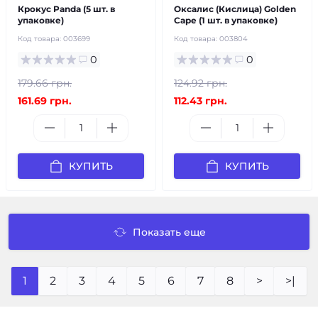
Крокус Panda (5 шт. в
Оксалис (Кислица) Golden
упаковке)
Cape (1 шт. в упаковке)
Код товара:
003699
Код товара:
003804
0
0
179.66 грн.
124.92 грн.
161.69 грн.
112.43 грн.
КУПИТЬ
КУПИТЬ
Показать еще
1
2
3
4
5
6
7
8
>
>|