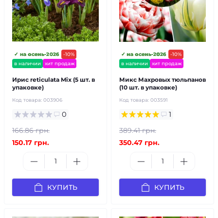
✓ на осень-2026
-10%
✓ на осень-2026
-10%
в наличии
хит продаж
в наличии
хит продаж
Ирис reticulata Mix (5 шт. в
Микс Махровых тюльпанов
упаковке)
(10 шт. в упаковке)
Код товара:
003906
Код товара:
003591
0
1
166.86 грн.
389.41 грн.
150.17 грн.
350.47 грн.
КУПИТЬ
КУПИТЬ