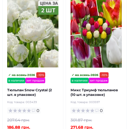
ЦЕНА ЗА
2 ШТ
✓ на осень-2026
-10%
✓ на осень-2026
-10%
в наличии
хит продаж
в наличии
хит продаж
Тюльпан Snow Crystal (2
Микс Триумф тюльпанов
шт. в упаковке)
(10 шт. в упаковке)
Код товара:
003439
Код товара:
003597
0
0
207.64 грн.
301.87 грн.
186.88 грн.
271.68 грн.