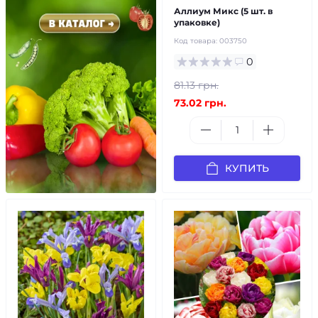
Аллиум Микс (5 шт. в
упаковке)
Код товара:
003750
0
81.13 грн.
73.02 грн.
КУПИТЬ