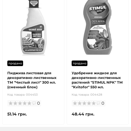
продано
продано
Пиджива листовая для
Удобрение жидкое для
декоративно-лиственных
декоративно-лиственных
ТМ "Чистый лист" 300 мл.
растений "STIMUL NPK" ТМ
(сменный блок)
"Kvitofor" 550 мл.
Код товара:
004453
Код товара:
004428
0
0
51.14 грн.
48.44 грн.