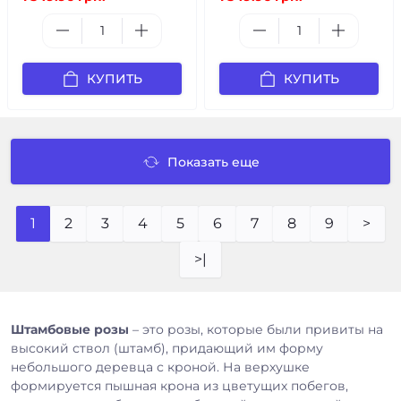
КУПИТЬ
КУПИТЬ
Показать еще
1
2
3
4
5
6
7
8
9
>
>|
Штамбовые розы
– это розы, которые были привиты на
высокий ствол (штамб), придающий им форму
небольшого деревца с кроной. На верхушке
формируется пышная крона из цветущих побегов,