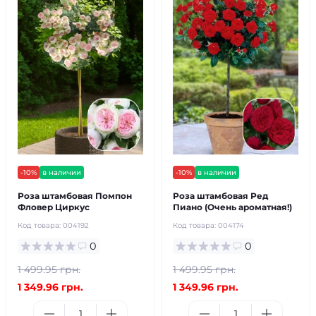
-10%
в наличии
-10%
в наличии
Роза штамбовая Помпон
Роза штамбовая Ред
Фловер Циркус
Пиано (Очень ароматная!)
Код товара:
004192
Код товара:
004174
0
0
1 499.95 грн.
1 499.95 грн.
1 349.96 грн.
1 349.96 грн.