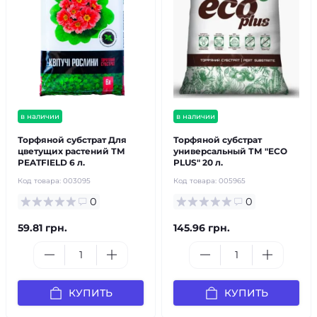
в наличии
в наличии
Торфяной субстрат Для
Торфяной субстрат
цветущих растений ТМ
универсальный ТМ "ECO
PEATFIELD 6 л.
PLUS" 20 л.
Код товара:
003095
Код товара:
005965
0
0
59.81 грн.
145.96 грн.
КУПИТЬ
КУПИТЬ