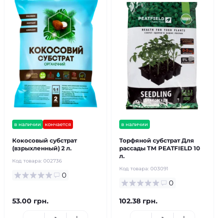
в наличии
кончается
в наличии
Кокосовый субстрат
Торфяной субстрат Для
(взрыхленный) 2 л.
рассады ТМ PEATFIELD 10
л.
Код товара:
002736
Код товара:
003091
0
0
53.00 грн.
102.38 грн.