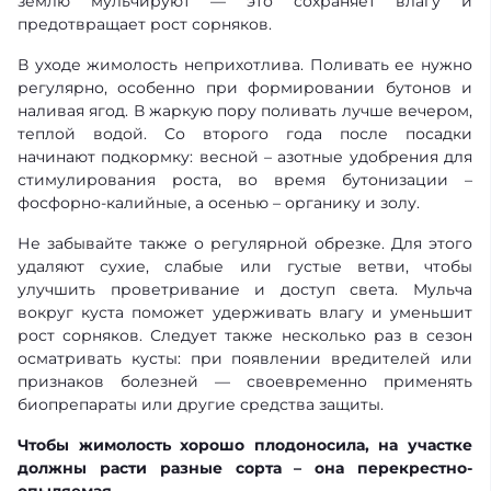
землю мульчируют — это сохраняет влагу и
предотвращает рост сорняков.
В уходе жимолость неприхотлива. Поливать ее нужно
регулярно, особенно при формировании бутонов и
наливая ягод. В жаркую пору поливать лучше вечером,
теплой водой. Со второго года после посадки
начинают подкормку: весной – азотные удобрения для
стимулирования роста, во время бутонизации –
фосфорно-калийные, а осенью – органику и золу.
Не забывайте также о регулярной обрезке. Для этого
удаляют сухие, слабые или густые ветви, чтобы
улучшить проветривание и доступ света. Мульча
вокруг куста поможет удерживать влагу и уменьшит
рост сорняков. Следует также несколько раз в сезон
осматривать кусты: при появлении вредителей или
признаков болезней — своевременно применять
биопрепараты или другие средства защиты.
Чтобы жимолость хорошо плодоносила, на участке
должны расти разные сорта – она перекрестно-
опыляемая.