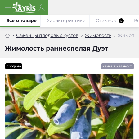
Все о товаре
Характеристики
Отзывов
В
0
Саженцы плодовых кустов
Жимолость
Жимолос
Жимолость раннеспелая Дуэт
продано
немає в наявності