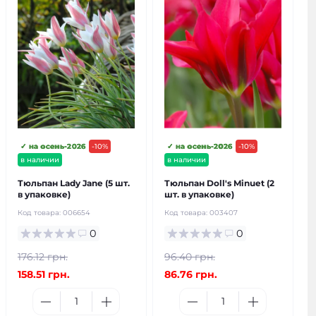
✓ на осень-2026
-10%
✓ на осень-2026
-10%
в наличии
в наличии
Тюльпан Lady Jane (5 шт.
Тюльпан Doll's Minuet (2
в упаковке)
шт. в упаковке)
Код товара:
006654
Код товара:
003407
0
0
176.12 грн.
96.40 грн.
158.51 грн.
86.76 грн.