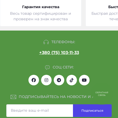
Гарантия качества
Быст
Весь товар сертифицирован и
Быстрая дост
проверен на знак качества
тече
ТЕЛЕФОНЫ:
+380 (75) 103-11-33
СОЦ СЕТИ:
ОБРАТНАЯ
СВЯЗЬ
ПОДПИСЫВАЙТЕСЬ НА НОВОСТИ И АКЦИИ:
Подписаться