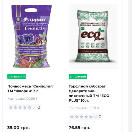
в наличии
в наличии
Почвосмесь "Сенполия"
Торфяной субстрат
ТМ "Флорин" 3 л.
Декоративно-
лиственный ТМ "ECO
Код товара:
002839
PLUS" 10 л.
0
Код товара:
005968
0
39.00 грн.
76.58 грн.