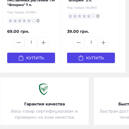
лиственных растений ТМ
"Флорин" 3 л.
"Флорин" 7 л.
Код товара:
002840
Код товара:
002841
0
0
69.00 грн.
39.00 грн.
КУПИТЬ
КУПИТЬ
Гарантия качества
Быст
Весь товар сертифицирован и
Быстрая дост
проверен на знак качества
тече