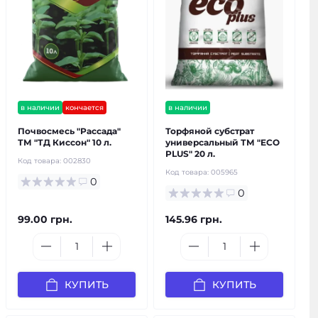
в наличии
кончается
в наличии
Почвосмесь "Рассада"
Торфяной субстрат
ТМ "ТД Киссон" 10 л.
универсальный ТМ "ECO
PLUS" 20 л.
Код товара:
002830
Код товара:
005965
0
0
99.00 грн.
145.96 грн.
КУПИТЬ
КУПИТЬ