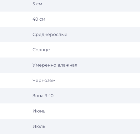
5 см
40 см
Среднерослые
Солнце
Умеренно влажная
Чернозем
Зона 9-10
Июнь
Июль