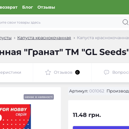
возврат
Блог
Отзывы
пусты
Капуста краснокочанная
Капуста краснокочанная 
ная "Гранат" ТМ "GL Seeds" 
теристики
Отзывов
Вопрос
0
Артикул:
001062
Производ
немає в наявності
11.48 грн.