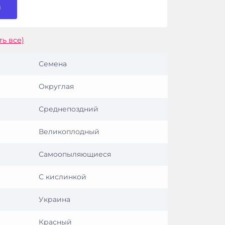
и
ть все)
Семена
Округлая
Среднепоздний
Великоплодный
Самоопыляющиеся
С кислинкой
Украина
Красный