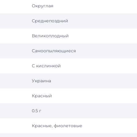
Округлая
Среднепоздний
Великоплодный
Самоопыляющиеся
С кислинкой
Украина
Красный
0.5 г
Красные, фиолетовые