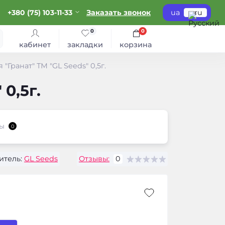
+380 (75) 103-11-33
Заказать звонок
ua
ru
0
0
кабинет
закладки
корзина
"Гранат" ТМ "GL Seeds" 0,5г.
0,5г.
ы
0
итель:
GL Seeds
Отзывы:
0