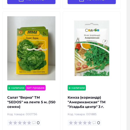
в наличии
хит продаж
в наличии
Салат "Верна" ТМ
Кинза (кориандр)
"SEDOS" на ленте 5 м. (150
"Американская" ТМ
семян)
"Усадьба центр" 3 г.
Код товара:
000736
Код товара:
001885
0
0