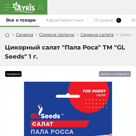
Все о товаре
Характеристики
Отзывов
В
0
Семена
Семена зелени
Семена салата
Цикорны
Цикорный салат "Пала Роса" ТМ "GL
Seeds" 1 г.
продано
немає в наявності