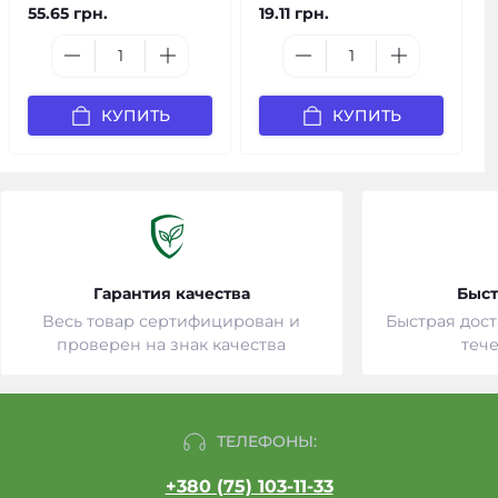
55.65 грн.
19.11 грн.
КУПИТЬ
КУПИТЬ
Гарантия качества
Быст
Весь товар сертифицирован и
Быстрая дост
проверен на знак качества
тече
ТЕЛЕФОНЫ:
+380 (75) 103-11-33