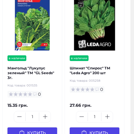
в наличии
в наличии
Мангольд "Лукулус
Шпинат "Спирос" ТМ
зеленый" ТМ "GL Seeds"
"Leda Agro" 200 шт
3г.
Код товара:
005258
Код товара:
001535
0
0
15.35 грн.
27.66 грн.
КУПИТЬ
КУПИТЬ