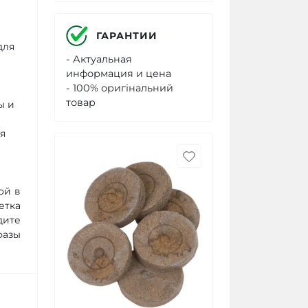
ГАРАНТИИ
для
- Актуальная
информация и цена
- 100% оригінальний
товар
ы и
я
ой в
етка
дите
фазы