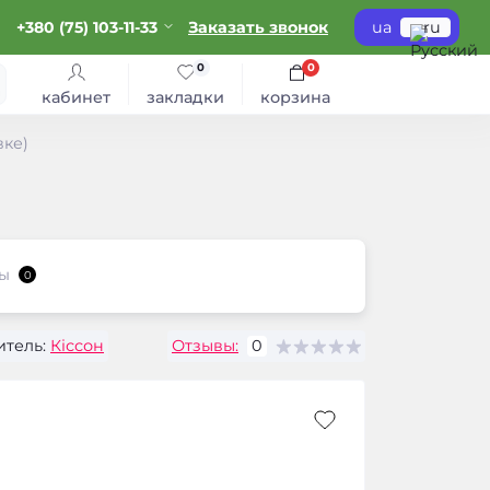
+380 (75) 103-11-33
Заказать звонок
ua
ru
0
0
кабинет
закладки
корзина
вке)
ы
0
тель:
Кіссон
Отзывы:
0