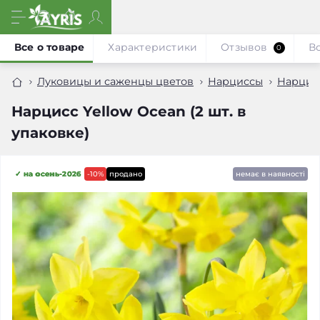
Все о товаре
Характеристики
Отзывов
В
0
Луковицы и саженцы цветов
Нарциссы
Нарцис
Нарцисс Yellow Ocean (2 шт. в
упаковке)
✓ на осень-2026
-10%
продано
немає в наявності