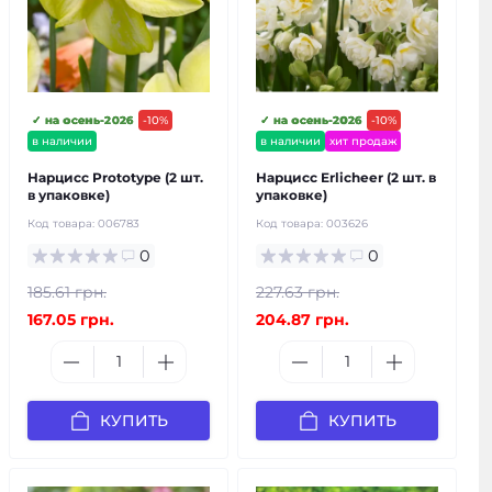
✓ на осень-2026
-10%
✓ на осень-2026
-10%
в наличии
в наличии
хит продаж
Нарцисс Prototype (2 шт.
Нарцисс Erlicheer (2 шт. в
в упаковке)
упаковке)
Код товара:
006783
Код товара:
003626
0
0
185.61 грн.
227.63 грн.
167.05 грн.
204.87 грн.
КУПИТЬ
КУПИТЬ