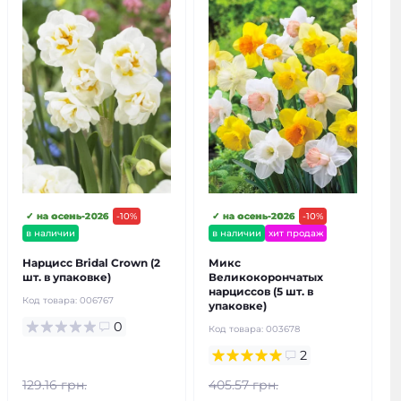
✓ на осень-2026
-10%
✓ на осень-2026
-10%
в наличии
в наличии
хит продаж
Нарцисс Bridal Crown (2
Микс
шт. в упаковке)
Великокорончатых
нарциссов (5 шт. в
Код товара:
006767
упаковке)
0
Код товара:
003678
2
129.16 грн.
405.57 грн.