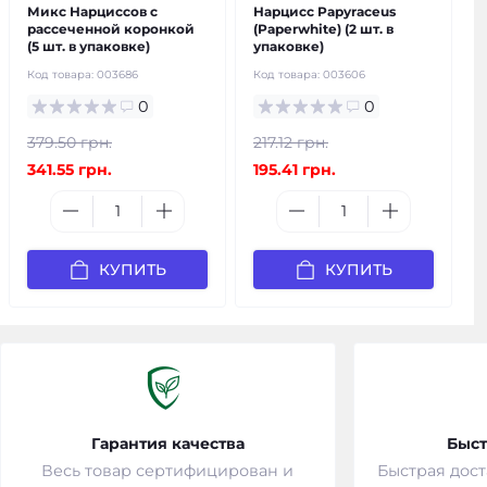
Микс Нарциссов с
Нарцисс Papyraceus
рассеченной коронкой
(Paperwhite) (2 шт. в
(5 шт. в упаковке)
упаковке)
Код товара:
003686
Код товара:
003606
0
0
379.50 грн.
217.12 грн.
341.55 грн.
195.41 грн.
КУПИТЬ
КУПИТЬ
Гарантия качества
Быст
Весь товар сертифицирован и
Быстрая дост