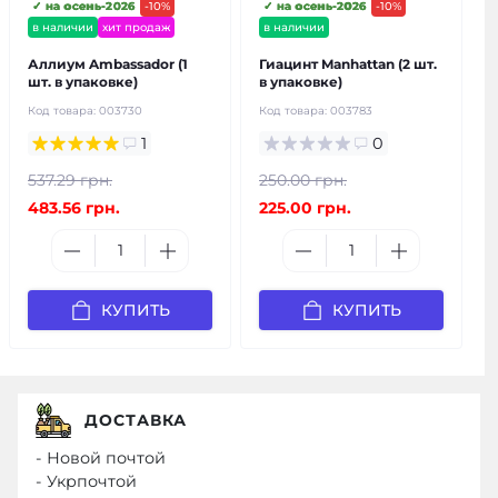
✓ на осень-2026
-10%
✓ на осень-2026
-10%
в наличии
хит продаж
в наличии
Аллиум Ambassador (1
Гиацинт Manhattan (2 шт.
шт. в упаковке)
в упаковке)
Код товара:
003730
Код товара:
003783
1
0
537.29 грн.
250.00 грн.
483.56 грн.
225.00 грн.
КУПИТЬ
КУПИТЬ
ДОСТАВКА
- Новой почтой
- Укрпочтой