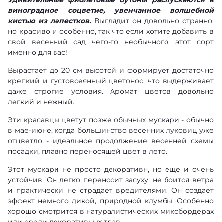
Удивительные фиолетовые бутоны распускаются в
виноградное соцветие, увенчанное волшебной
кистью из лепестков.
Выглядит он довольно странно,
но красиво и особенно, так что если хотите добавить в
свой весенний сад чего-то необычного, этот сорт
именно для вас!
Вырастает до 20 см высотой и формирует достаточно
крепкий и густовсеянный цветонос, что выдерживает
даже строгие условия. Аромат цветов довольно
легкий и нежный.
Эти красавцы цветут позже обычных мускари - обычно
в мае-июне, когда большинство весенних луковиц уже
отцветло - идеальное продолжение весенней схемы
посадки, плавно переносящей цвет в лето.
Этот мускари не просто декоративн, но еще и очень
устойчив. Он легко переносит засуху, не боится ветра
и практически не страдает вредителями. Он создает
эффект немного дикой, природной клумбы. Особенно
хорошо смотрится в натуралистических миксбордерах
или среди декоративных трав.