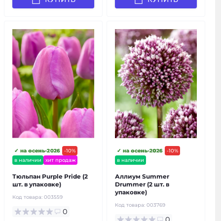
✓ на осень-2026
-10%
✓ на осень-2026
-10%
в наличии
хит продаж
в наличии
Тюльпан Purple Pride (2
Аллиум Summer
шт. в упаковке)
Drummer (2 шт. в
упаковке)
Код товара:
003559
Код товара:
003769
0
0