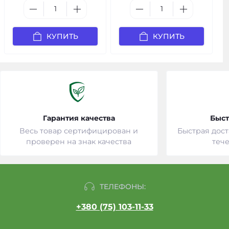
КУПИТЬ
КУПИТЬ
Гарантия качества
Быст
Весь товар сертифицирован и
Быстрая дост
проверен на знак качества
тече
ТЕЛЕФОНЫ:
+380 (75) 103-11-33