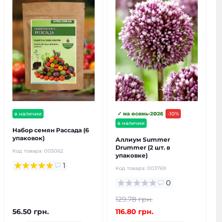
в наличии
✓ на осень-2026
-10%
в наличии
Набор семян Рассада (6
упаковок)
Аллиум Summer
Drummer (2 шт. в
Код товара:
005062
упаковке)
1
Код товара:
003769
0
129.78 грн.
56.50 грн.
116.80 грн.