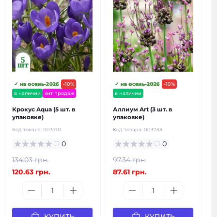
✓ на осень-2026
-10%
✓ на осень-2026
-10%
в наличии
хит продаж
в наличии
Крокус Aqua (5 шт. в
Аллиум Art (3 шт. в
упаковке)
упаковке)
Код товара:
003710
Код товара:
003733
0
0
134.03 грн.
97.34 грн.
120.63 грн.
87.61 грн.
КУПИТЬ
КУПИТЬ