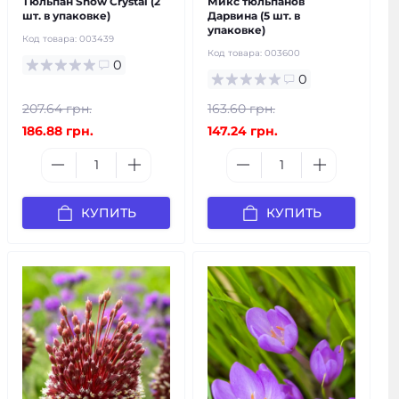
Тюльпан Snow Crystal (2
Микс тюльпанов
шт. в упаковке)
Дарвина (5 шт. в
упаковке)
Код товара:
003439
Код товара:
003600
0
0
207.64 грн.
163.60 грн.
186.88 грн.
147.24 грн.
КУПИТЬ
КУПИТЬ