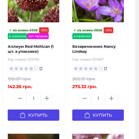
✓ на осень-2026
-10%
✓ на осень-2026
-10%
в наличии
хит продаж
в наличии
Аллиум Red Mohican (1
Безвременник Nancy
шт. в упаковке)
Lindsay
Код товара:
003762
Код товара:
003857
0
0
158.07 грн.
305.91 грн.
142.26 грн.
275.32 грн.
КУПИТЬ
КУПИТЬ