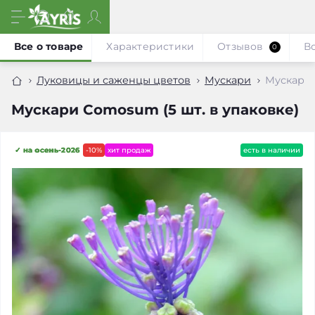
Все о товаре
Характеристики
Отзывов
В
0
Луковицы и саженцы цветов
Мускари
Мускари 
Мускари Comosum (5 шт. в упаковке)
✓ на осень-2026
-10%
хит продаж
есть в наличии