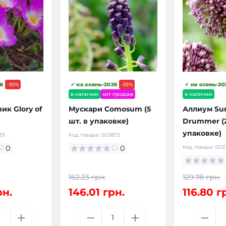
6
-10%
✓ на осень-2026
-10%
✓ на осень-20
в наличии
хит продаж
в наличии
ик Glory of
Мускари Comosum (5
Аллиум S
шт. в упаковке)
Drummer (2
упаковке)
55
Код товара:
003872
0
0
Код товара:
003
162.23 грн.
129.78 грн.
рн.
146.01 грн.
116.80 г