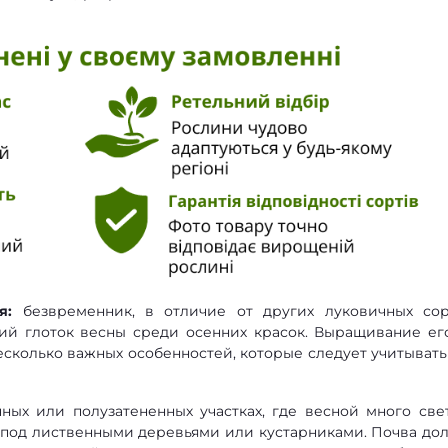
я:
безвременник, в отличие от других луковичных сор
жий глоток весны среди осенних красок. Выращивание ег
есколько важных особенностей, которые следует учитывать
ных или полузатененных участках, где весной много свет
– под лиственными деревьями или кустарниками. Почва до