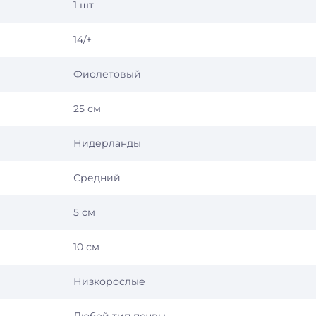
1 шт
14/+
Фиолетовый
25 см
Нидерланды
Средний
5 см
10 см
Низкорослые