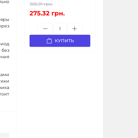
льно
305.91 грн.
275.32 грн.
ляры
ерез
КУПИТЬ
риод
 без
ения
ками
тики
ника
тоит