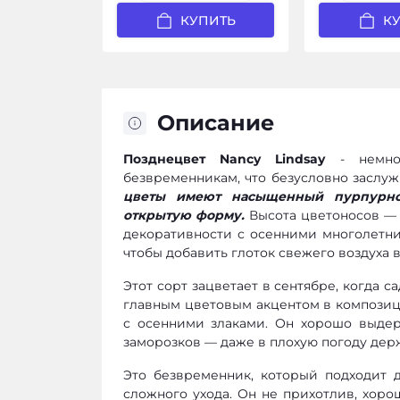
КУПИТЬ
К
Описание
Позднецвет Nancy Lindsay
- немног
безвременникам, что безусловно заслу
цветы имеют насыщенный пурпурно
открытую форму.
Высота цветоносов — д
декоративности с осенними многолетни
чтобы добавить глоток свежего воздуха в
Этот сорт зацветает в сентябре, когда с
главным цветовым акцентом в композиц
с осенними злаками. Он хорошо выдер
заморозков — даже в плохую погоду дер
Это безвременник, который подходит дл
сложного ухода. Он не прихотлив, хоро