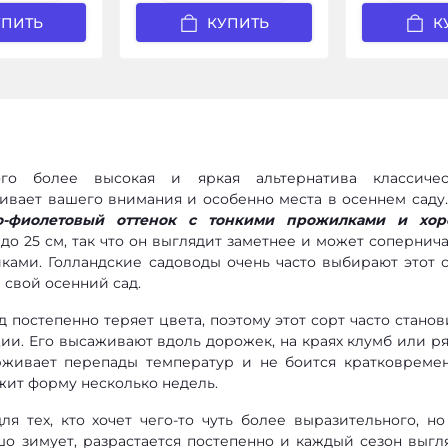
УПИТЬ
КУПИТЬ
К
о более высокая и яркая альтернатива классиче
живает вашего внимания и особенно места в осеннем саду
-фиолетовый оттенок с тонкими прожилками и хо
о 25 см, так что он выглядит заметнее и может сопернича
ками. Голландские садоводы очень часто выбирают этот с
 свой осенний сад.
ад постепенно теряет цвета, поэтому этот сорт часто станов
ии. Его высаживают вдоль дорожек, на краях клумб или р
живает перепады температур и не боится кратковреме
жит форму несколько недель.
я тех, кто хочет чего-то чуть более выразительного, но
шо зимует, разрастается постепенно и каждый сезон выгл