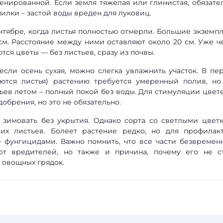
енированной. Если земля тяжелая или глинистая, обязате
илки – застой воды вреден для луковиц.
нтябре, когда листья полностью отмерли. Большие экземп
0 см. Расстояние между ними оставляют около 20 см. Уже ч
тся цветы — без листьев, сразу из почвы.
если осень сухая, можно слегка увлажнить участок. В пе
яются листья) растению требуется умеренный полив, но
ьев летом – полный покой без воды. Для стимуляции цвет
брения, но это не обязательно.
 зимовать без укрытия. Однако сорта со светлыми цвет
х листьев. Болеет растение редко, но для профилак
 фунгицидами. Важно помнить, что все части безвремен
от вредителей, но также и причина, почему его не с
 овощных грядок.