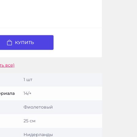
КУПИТЬ
ть все)
1 шт
ериала
14/+
Фиолетовый
25 см
Нидерланды