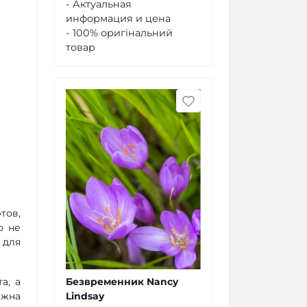
- Актуальная
информация и цена
- 100% оригінальний
товар
тов,
о не
 для
Безвременник Nancy
а, а
Lindsay
лжна