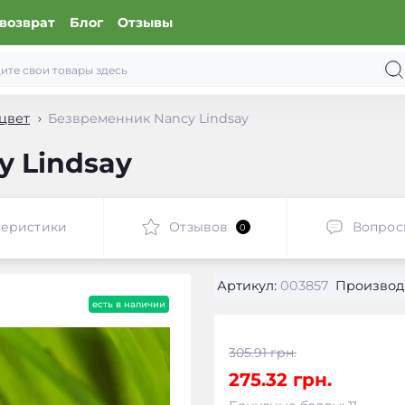
возврат
Блог
Отзывы
цвет
Безвременник Nancy Lindsay
 Lindsay
теристики
Отзывов
Вопрос
0
Артикул:
003857
Производ
есть в наличии
305.91 грн.
275.32 грн.