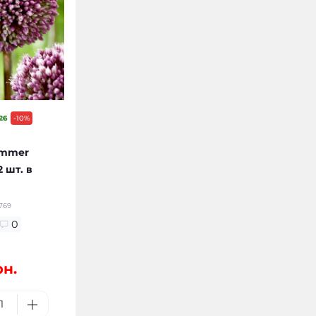
26
-10%
ummer
 шт. в
769
0
рн.