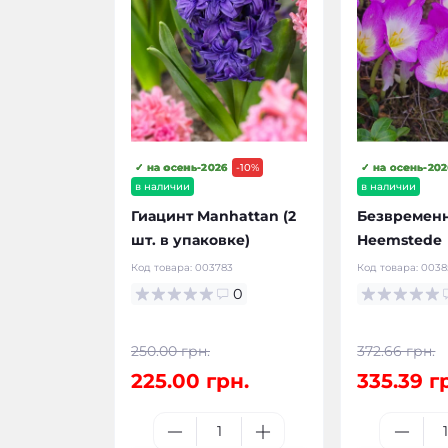
✓ на осень-2026
-10%
✓ на осень-202
в наличии
в наличии
Гиацинт Manhattan (2
Безвременн
шт. в упаковке)
Heemstede
Код товара:
003783
Код товара:
0038
0
250.00 грн.
372.66 грн.
225.00 грн.
335.39 г