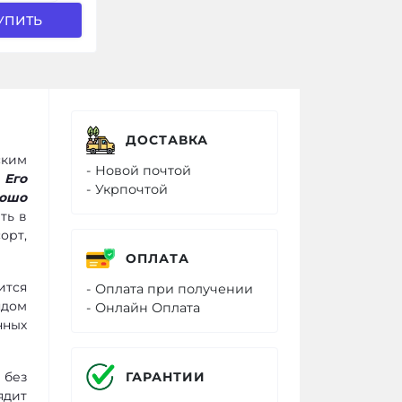
УПИТЬ
ДОСТАВКА
ским
- Новой почтой
.
Его
- Укрпочтой
рошо
ть в
орт,
ОПЛАТА
ится
- Оплата при получении
ядом
- Онлайн Оплата
нных
ГАРАНТИИ
 без
ядит